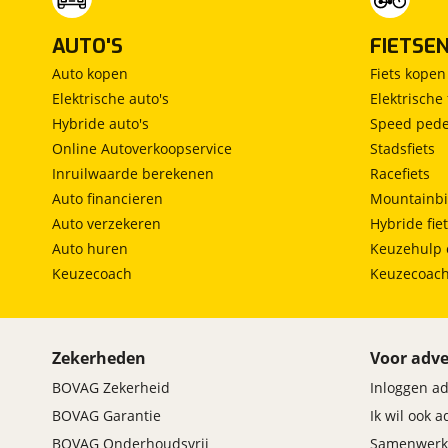
AUTO'S
FIETSE
Auto kopen
Fiets kopen
Elektrische auto's
Elektrische 
Hybride auto's
Speed pede
Online Autoverkoopservice
Stadsfiets
Inruilwaarde berekenen
Racefiets
Auto financieren
Mountainbi
Auto verzekeren
Hybride fie
Auto huren
Keuzehulp 
Keuzecoach
Keuzecoac
Zekerheden
Voor adve
BOVAG Zekerheid
Inloggen a
BOVAG Garantie
Ik wil ook 
BOVAG Onderhoudsvrij
Samenwerk