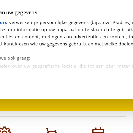
r
Kampeer
van uw gegevens
viaBOVAG.nl verwerkt je persoonsgegevens om je aanvraag zo goed mogelijk bij de aanbieder te brengen. Lees hi
ers
verwerken je persoonlijke gegevens (bijv. uw IP-adres)
ies om informatie op uw apparaat op te slaan en te gebruik
enties en content, metingen aan advertenties en content, in
U kunt kiezen wie uw gegevens gebruikt en met welke doelen
n we ook graag:
elen over uw geografische locatie, die tot een paar meter
1
/
1
entificeren door het actief te scannen op specifieke
 persoonlijke gegevens worden verwerkt en stel uw voo
unt uw toestemming op elk moment wijzigen of in
kbare technieken zorgen we voor een betere en meer persoon
en ervoor dat de website goed werkt. Ook gebruiken we anal