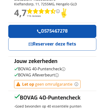
Kieftendorp
,
11
,
7255MG
,
Hengelo GLD
ruiken daarvoor
4,7
eme basis. Meer
4,7
lleen functionele
116 reviews
116 reviews
passen via de
Geen reviews gevonden
0575467278
Reserveer
Jouw contactgeg
nu!
Reserveer deze fiets
Naam
Ik heb
interesse in
Jouw zekerheden
E-mailadres
BATAVUS
BOVAG 40-Puntencheck
Altura PT Pro
BOVAG Afleverbeurt
2026 Dames
Light Sea
Slotboom
Let op
geen omruilgarantie
Telefoonnummer (opti
Green Matt
Tweewielers
56cm 2026
neemt snel
BOVAG 40-Puntencheck
contact met je
op.
Goed bevonden op 40 essentiële punten