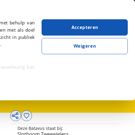
Over viaBOVAG.nl
er meer over in onze
 met behulp van
Accepteren
en met als doel
zicht in publiek
.
Weigeren
 nauwkeurig kan
3.374,-
 eigenschappen
rkeuren in het
trekken in de
lijke ervaring.
Deze Batavus staat bij:
ytische cookies
Slotboom Tweewielers