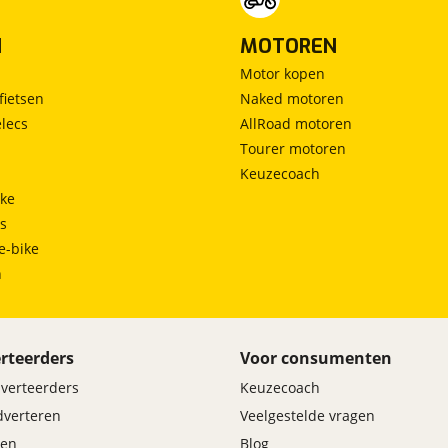
N
MOTOREN
Motor kopen
fietsen
Naked motoren
lecs
AllRoad motoren
Tourer motoren
Keuzecoach
ke
ts
e-bike
h
rteerders
Voor consumenten
dverteerders
Keuzecoach
adverteren
Veelgestelde vragen
en
Blog