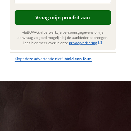
n. Lees hier meer over in onze
erstuur mijn vraag
privacyverklaring
.
Vraag mijn proefrit aan
viaBOVAG.nl verwerkt je
nsgegevens om je aanvraag zo
 mogelijk bij de aanbieder te
viaBOVAG.nl verwerkt je persoonsgegevens om je
n. Lees hier meer over in onze
aanvraag zo goed mogelijk bij de aanbieder te brengen.
privacyverklaring
.
Lees hier meer over in onze
privacyverklaring
.
Klopt deze advertentie niet?
Meld een fout.
Wat
Wat is jou
opgevallen?
vervelend
dat je een
Wat klopt er
fout hebt
niet?
ontdekt.
BATAVUS
Kan je ons nog
Altura PT Pro