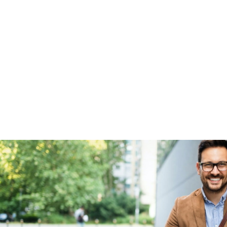
Garanties
BOVAG Garantie
Fabrieksgarantie van
toepassing
Fabrieksgarantie
Ja