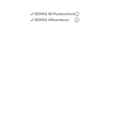
BOVAG 40-Puntencheck
BOVAG Afleverbeurt
Nieuwe accu
Inbegrepen
Meerprijs
:
€ 0,-
E-bike
Wat is een nieuwe accu?
Elektrisch?
Ja, E-bike