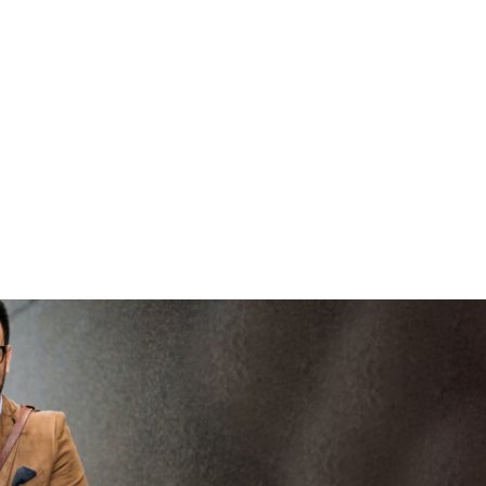
brenge
V
vertrouwd
viaBOVAG -
persoo
veilig en
goed
brenge
vertrouwd