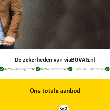
De zekerheden van viaBOVAG.nl
BOVAG Omruilgarantie
BOVAG Afleverbeurt
BOVAG 40-Puntencheck
Ons totale aanbod