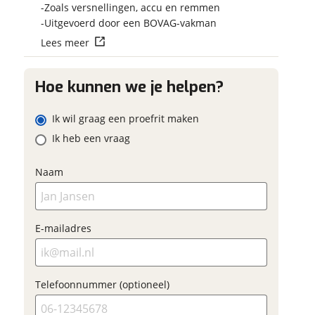
Vraag mijn reser
Zoals versnellingen, accu en remmen
 contactgegevens
w vraag
aan
Uitgevoerd door een BOVAG-vakman
Lees meer
viaBOVAG.nl verwerk
viaBOVAG -
persoonsgegevens om je a
veilig en
Hoe kunnen we je helpen?
goed mogelijk bij de aan
ladres
brengen. Lees hier meer o
vertrouwd
privacyverklaring
Ik wil graag een proefrit maken
m
Ik heb een vraag
oonnummer (optioneel)
Naam
ladres
raag mijn proefrit
E-mailadres
aan
oonnummer (optioneel)
viaBOVAG.nl verwerkt je
Telefoonnummer (optioneel)
nsgegevens om je aanvraag zo
mogelijk bij de aanbieder te