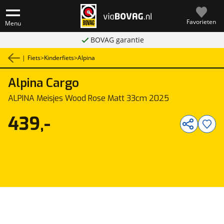
Favorieten
Menu
BOVAG garantie
|
Fiets
>
Kinderfiets
>
Alpina
Alpina
Cargo
1
/
2
ALPINA Meisjes Wood Rose Matt 33cm 2025
439,-