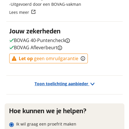
Uitgevoerd door een BOVAG-vakman
Fabriekskleur
Wood Rose Matt
Vraag mijn reservering aan
Lees meer
Type remsysteem voor
VBrake
Merk remsysteem voor
UNBRANDED
viaBOVAG.nl verwerkt je persoonsgegevens om je aanvraag zo
goed mogelijk bij de aanbieder te brengen. Lees hier meer
Jouw zekerheden
Type primair remsysteem
Terugtraprem
over in onze
privacyverklaring
.
achter
BOVAG 40-Puntencheck
Merk primair remsysteem
UNBRANDED
BOVAG Afleverbeurt
achter
Let op
geen omruilgarantie
E-bike
Toon toelichting aanbieder
Elektrisch?
Niet elektrisch
Hoe kunnen we je helpen?
Financieel
Ik wil graag een proefrit maken
Prijs
€ 439,-