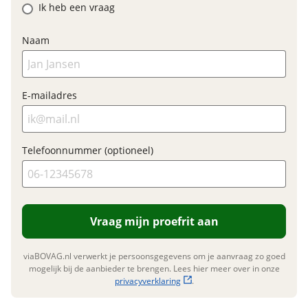
Ik heb een vraag
BTW/marge
BTW
Bijtellingspercentage
7 %
Naam
Nieuwprijs
€ 439,-
E-mailadres
Garanties
BOVAG Garantie
Fabrieksgarantie van
toepassing
Telefoonnummer (optioneel)
Fabrieksgarantie
Ja
Vraag mijn proefrit aan
viaBOVAG.nl verwerkt je persoonsgegevens om je aanvraag zo goed
mogelijk bij de aanbieder te brengen. Lees hier meer over in onze
privacyverklaring
.