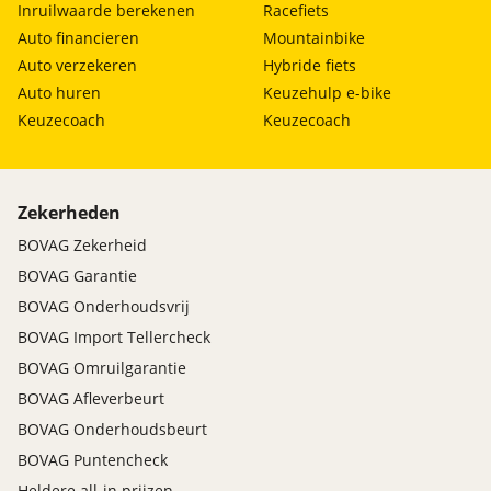
Inruilwaarde berekenen
Racefiets
Auto financieren
Mountainbike
Auto verzekeren
Hybride fiets
Auto huren
Keuzehulp e-bike
Keuzecoach
Keuzecoach
Zekerheden
BOVAG Zekerheid
BOVAG Garantie
BOVAG Onderhoudsvrij
BOVAG Import Tellercheck
BOVAG Omruilgarantie
BOVAG Afleverbeurt
BOVAG Onderhoudsbeurt
BOVAG Puntencheck
Heldere all-in prijzen