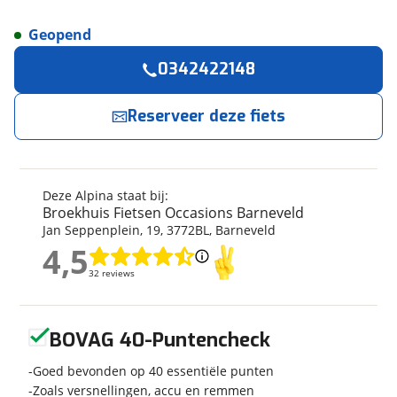
Geopend
Reserveer
nu!
Algemeen
0342422148
Merk
Alpina
Broekhuis Fietsen Occasions Barneveld
neemt snel contact met je op.
Model
Cargo
Reserveer deze fiets
Modeljaar
2025
Jouw contactgegevens
Soort fiets
Kinderfiets
Frametype
Meisjes
Naam
Deze Alpina staat bij:
Wielmaat
22 inch
Broekhuis Fietsen Occasions Barneveld
Jan Seppenplein
,
19
,
3772BL
,
Barneveld
Nieuw of occasion
Nieuw
4,5
4,5
E-mailadres
32 reviews
32 reviews
Techniek
Geen reviews gevonden
Telefoonnummer (optioneel)
BOVAG 40-Puntencheck
Aantal versnellingen
Geen versnellingen
Goed bevonden op 40 essentiële punten
Framemateriaal
Staal
Zoals versnellingen, accu en remmen
Kleur
Roze