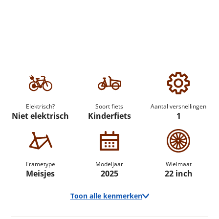
Elektrisch?
Soort fiets
Aantal versnellingen
Niet elektrisch
Kinderfiets
1
Frametype
Modeljaar
Wielmaat
Meisjes
2025
22 inch
Toon alle kenmerken