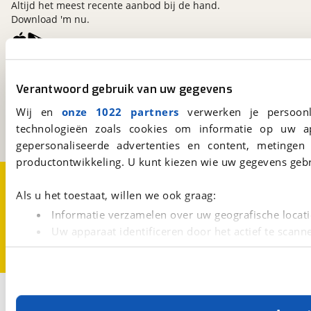
Altijd het meest recente aanbod bij de hand.
Download 'm nu.
viaBOVAG.nl
Verantwoord gebruik van uw gegevens
Kosterijland
15
3981 AJ
Bunnik
Wij en
onze 1022 partners
verwerken je persoonl
Een initiatief van
technologieën zoals cookies om informatie op uw a
BOVAG
gepersonaliseerde advertenties en content, metingen
productontwikkeling. U kunt kiezen wie uw gegevens gebr
Over viaBOVAG.nl
Disclaimer- en Privacyverklaring
Cookievoorkeuren
Vacatures
Als u het toestaat, willen we ook graag:
Informatie verzamelen over uw geografische locati
Uw apparaat identificeren door het actief te scann
Lees meer over hoe uw persoonlijke gegevens worden ve
U kunt uw toestemming op elk moment wijzigen of intrekk
Met cookies en vergelijkbare technieken zorgen we voor 