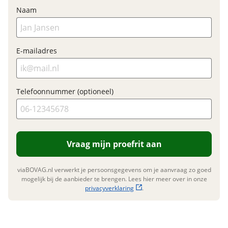
Naam
Garanties
E-mailadres
BOVAG Garantie
Fabrieksgarantie van
toepassing
Fabrieksgarantie
Ja
Telefoonnummer (optioneel)
Vraag mijn proefrit aan
viaBOVAG.nl verwerkt je persoonsgegevens om je aanvraag zo goed
mogelijk bij de aanbieder te brengen. Lees hier meer over in onze
privacyverklaring
.