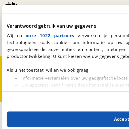
viaBOVAG.nl
Verantwoord gebruik van uw gegevens
Kosterijland
15
3981 AJ
Bunnik
Wij en
onze 1022 partners
verwerken je persoonl
Een initiatief van
technologieën zoals cookies om informatie op uw a
BOVAG
gepersonaliseerde advertenties en content, metingen
productontwikkeling. U kunt kiezen wie uw gegevens gebr
Over viaBOVAG.nl
Disclaimer- en Privacyverklaring
Cookievoorkeuren
Vacatures
Als u het toestaat, willen we ook graag:
Informatie verzamelen over uw geografische locati
Uw apparaat identificeren door het actief te scann
Lees meer over hoe uw persoonlijke gegevens worden ve
U kunt uw toestemming op elk moment wijzigen of intrekk
Met cookies en vergelijkbare technieken zorgen we voor 
Accep
cookies zorgen ervoor dat de website goed werkt. Ook g
verbeteren. We tonen je graag relevante advertenties e