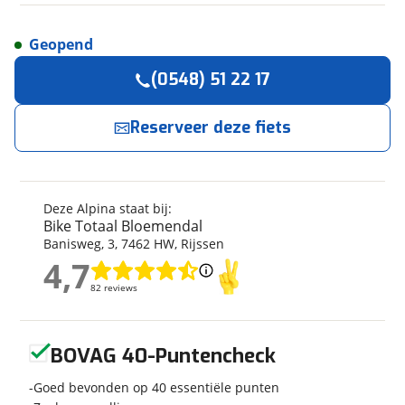
Geopend
Reserveer
nu!
Algemeen
(0548) 51 22 17
Merk
Alpina
Bike Totaal Bloemendal
neemt snel contact met
je op.
Model
Cargo M22 Rn
Reserveer deze fiets
Kinderfietsen velvet green
matt
Jouw contactgegevens
Bouwjaar
2023
Modeljaar
2023
Deze Alpina staat bij:
Naam
Bike Totaal Bloemendal
Soort fiets
Kinderfiets
Banisweg
,
3
,
7462 HW
,
Rijssen
Frametype
Meisjes
4,7
4,7
Framehoogte
40 cm
E-mailadres
82 reviews
82 reviews
Nieuw of occasion
Nieuw
Geen reviews gevonden
BOVAG 40-Puntencheck
Telefoonnummer (optioneel)
Goed bevonden op 40 essentiële punten
Techniek