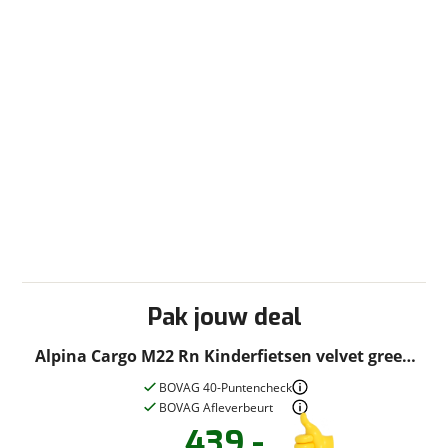
Pak jouw deal
Alpina Cargo M22 Rn Kinderfietsen velvet green
matt
BOVAG 40-Puntencheck
BOVAG Afleverbeurt
439,-