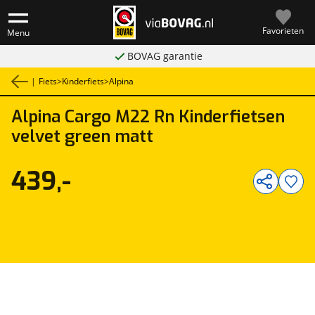
Favorieten
Menu
BOVAG garantie
|
Fiets
>
Kinderfiets
>
Alpina
Alpina
Cargo M22 Rn Kinderfietsen
1
/
1
velvet green matt
439,-