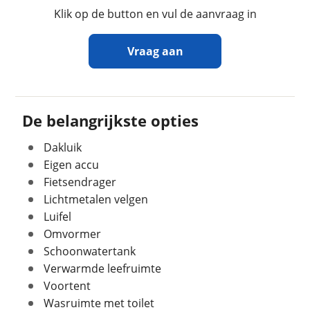
Sanitairindeling
Hoekopstelling
Klik op de button en vul de aanvraag in
Zitindeling
Standaardzit
Aantal slaapplaatsen
4
Vraag aan
Bedindeling
Fransbed
Ontvang gratis jouw
inruilwaarde
!
De belangrijkste opties
Geschiedenis
Dakluik
Zikken Caravans
neemt snel contact met je op
Voertuig heeft
Nee
om jouw inruilwaarde te bepalen.
Eigen accu
schadeverleden
Fietsendrager
Voormalig verhuurvoertuig
Nee
Jouw kampeervoertuig
Lichtmetalen velgen
Luifel
Kies je voertuig:
Omvormer
Camper
Schoonwatertank
Caravan
Financieel
Verwarmde leefruimte
Vouwwagen
Prijs
€ 11.950,-
Voortent
BTW/marge
Kenteken (optioneel)
BTW
Wasruimte met toilet