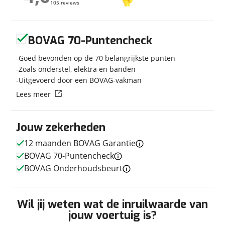
105 reviews
105 reviews
Carrosserievorm
Caravan
Soort voertuig
Caravan
Geen reviews gevonden
Nieuw of occasion
Occasion
BOVAG 70-Puntencheck
Goed bevonden op de 70 belangrijkste punten
Zoals onderstel, elektra en banden
Uitgevoerd door een BOVAG-vakman
Afmetingen en gewicht
Lees meer
Breedte
2,29 m
Lengte
6,30 m
Jouw zekerheden
Massa ledig voertuig
1.004 kg
12 maanden BOVAG Garantie
Maximaal toelaatbaar
1.300 kg
gewicht
BOVAG 70-Puntencheck
BOVAG Onderhoudsbeurt
In- en exterieur
Wil jij weten wat de inruilwaarde van
jouw voertuig is?
Keukenindeling
Middenkeuken