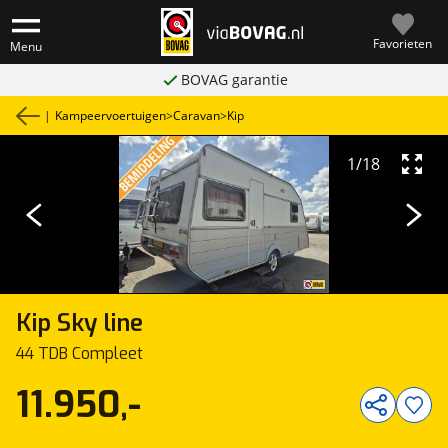
Favorieten
Menu
BOVAG garantie
|
Kampeervoertuigen
>
Caravan
>
Kip
1
/
18
Kip
Sky line
44 TDB Compleet
11.950,-