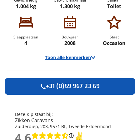
Gewicht ledig
Gewicht maximaal
Sanitair
1.004 kg
1.300 kg
Toilet
Slaapplaatsen
Bouwjaar
Staat
4
2008
Occasion
Toon alle kenmerken
+31 (0)59 967 23 69
Algemeen
Merk
Kip
Model
Sky line
Deze Kip staat bij:
Zikken Caravans
Uitvoering
44 TDB
Zuiderdiep
,
203
,
9571 BL
,
Tweede Exloermond
Kenteken
WZJS37
4,6
Bouwjaar
2008
4,6