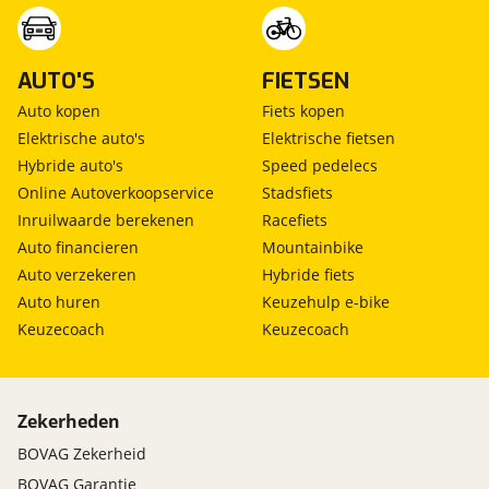
AUTO'S
FIETSEN
Auto kopen
Fiets kopen
Elektrische auto's
Elektrische fietsen
Hybride auto's
Speed pedelecs
Online Autoverkoopservice
Stadsfiets
Inruilwaarde berekenen
Racefiets
Auto financieren
Mountainbike
Auto verzekeren
Hybride fiets
Auto huren
Keuzehulp e-bike
Keuzecoach
Keuzecoach
Zekerheden
BOVAG Zekerheid
BOVAG Garantie