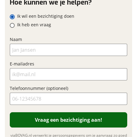
Hoe kunnen we je helpen?
Boiler
Gascomfoor Aantal pitten 3
Ik wil een bezichtiging doen
E-mailadres
Koelkast
Ik heb een vraag
Sanitair
Naam
Telefoonnummer (optioneel)
Cassettetoilet
Schoonwatertank (vast)
Toilet/Wasruimte
E-mailadres
Vraag mijn inruilwaarde aan
Slaapcomfort
Lattenbodem
Telefoonnummer (optioneel)
viaBOVAG.nl verwerkt je persoonsgegevens om je aanvraag zo
goed mogelijk bij de aanbieder te brengen. Lees hier meer
Techniek en veiligheid
over in onze
privacyverklaring
.
Accu
Caravanmover
Vraag een bezichtiging aan!
Disselafdekking
Omvormer
viaBOVAG.nl verwerkt je persoonsgegevens om je aanvraag zo goed