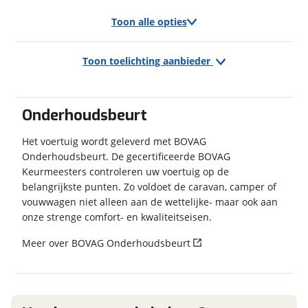
Toon alle opties
Merk, model en type
Garanties
Toon toelichting aanbieder
Exterieur/Interieur
BOVAG Garantie
12 maanden
Buitenlamp
Eventuele bijzonderheden (optioneel)
Combicassettes
Onderhoudsbeurt
Dakluik
Dakluik groot
Het voertuig wordt geleverd met BOVAG
Onderhoudsbeurt. De gecertificeerde BOVAG
Dakluik heki
Keurmeesters controleren uw voertuig op de
Fietsenrek
belangrijkste punten. Zo voldoet de caravan, camper of
Hordeur
Foto's
vouwwagen niet alleen aan de wettelijke- maar ook aan
Indirecte verlichting
Klik hier om foto's te uploaden
onze strenge comfort- en kwaliteitseisen.
Leeslampjes
(optioneel)
Lichtmetalen velgen
Meer over BOVAG Onderhoudsbeurt
JPG, PNG (max 10 foto's)
Luifel
Voortent
Jouw contactgegevens
Naam
Keuken