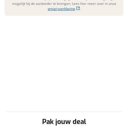
Reservewiel
mogelijk bij de aanbieder te brengen. Lees hier meer over in onze
privacyverklaring
.
Reservewiel-beugel
Schokbreker
Serviceluik
Stabilisator
Verzwaarde steunen
Verwarming
Circulatie-verwarming
Kachel
Ringverwarming
Pak jouw deal