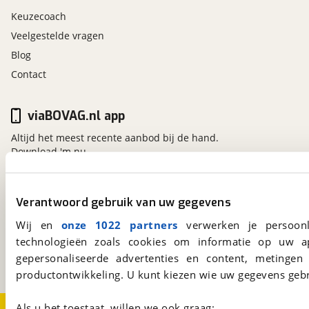
Keuzecoach
Veelgestelde vragen
Blog
Contact
viaBOVAG.nl app
Altijd het meest recente aanbod bij de hand.
Download 'm nu.
Verantwoord gebruik van uw gegevens
viaBOVAG.nl
Wij en
onze 1022 partners
verwerken je persoonl
Kosterijland
15
3981 AJ
Bunnik
technologieën zoals cookies om informatie op uw a
Een initiatief van
gepersonaliseerde advertenties en content, metingen
BOVAG
productontwikkeling. U kunt kiezen wie uw gegevens gebr
Als u het toestaat, willen we ook graag:
Over viaBOVAG.nl
Disclaimer- en Privacyverklaring