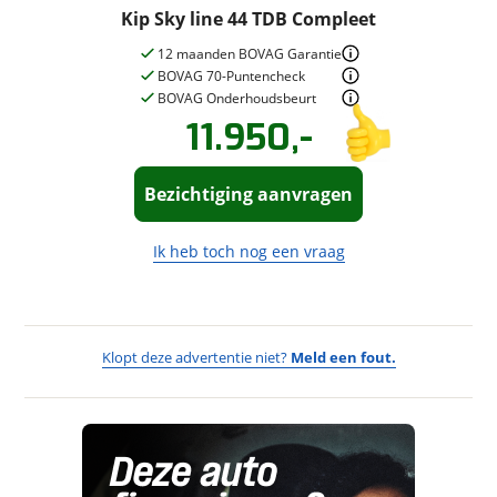
Kip Sky line 44 TDB Compleet
12 maanden BOVAG Garantie
BOVAG 70-Puntencheck
BOVAG Onderhoudsbeurt
11.950,-
Vraag een
Stel een
vraag
!
bezichtiging
aan!
Bezichtiging aanvragen
Zikken Caravans
neemt
snel contact met je op om je
vraag te beantwoorden.
Zikken Caravans
neemt
Ik heb toch nog een vraag
snel contact met je op om
een bezichtiging in te
Jouw vraag
plannen.
Vraag
Klopt deze advertentie niet?
Meld een fout.
Jouw
contactgegevens
Wat vervelend dat je een fout
hebt ontdekt.
Naam
Maar wat fijn dat je de moeite neemt om die te