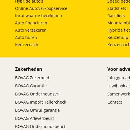
Hybride auto's
Speed pede
Online Autoverkoopservice
Stadsfiets
Inruilwaarde berekenen
Racefiets
Auto financieren
Mountainbi
Auto verzekeren
Hybride fie
Auto huren
Keuzehulp 
Keuzecoach
Keuzecoac
Zekerheden
Voor adve
BOVAG Zekerheid
Inloggen a
BOVAG Garantie
Ik wil ook 
BOVAG Onderhoudsvrij
Samenwerk
BOVAG Import Tellercheck
Contact
BOVAG Omruilgarantie
BOVAG Afleverbeurt
BOVAG Onderhoudsbeurt