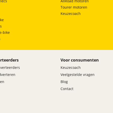
lecs
AllRoad motoren
Tourer motoren
Keuzecoach
ke
ts
e-bike
h
rteerders
Voor consumenten
dverteerders
Keuzecoach
adverteren
Veelgestelde vragen
en
Blog
Contact