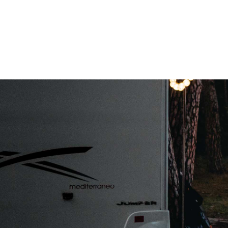
Toilet/Wasruimte
Techniek en veiligheid
Hill Descent