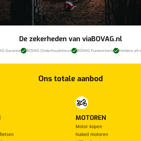
De zekerheden van viaBOVAG.nl
G Garantie
BOVAG Onderhoudsbeurt
BOVAG Puntencheck
Heldere all-i
Ons totale aanbod
N
MOTOREN
Motor kopen
fietsen
Naked motoren