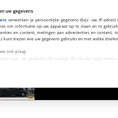
r
Kampeer
van uw gegevens
aag te beantwoorden.
viaBOVAG.nl verwerkt je persoonsgegevens om je aanvraag zo goed mogelijk bij de aanbieder te brengen. Lees hi
ers
verwerken je persoonlijke gegevens (bijv. uw IP-adres)
ies om informatie op uw apparaat op te slaan en te gebruik
enties en content, metingen aan advertenties en content, in
U kunt kiezen wie uw gegevens gebruikt en met welke doelen
n we ook graag:
elen over uw geografische locatie, die tot een paar meter
1
/
22
entificeren door het actief te scannen op specifieke
 persoonlijke gegevens worden verwerkt en stel uw voo
unt uw toestemming op elk moment wijzigen of in
kbare technieken zorgen we voor een betere en meer persoon
en ervoor dat de website goed werkt. Ook gebruiken we anal