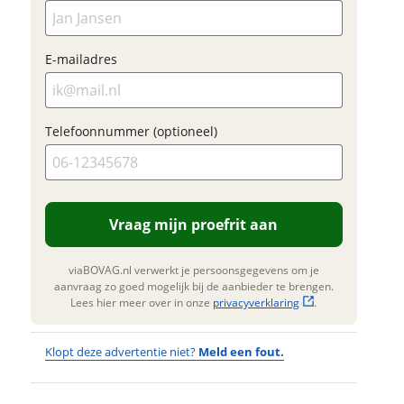
(optioneel)
inruilwaarde te
bepalen.
E-mailadres
Foto's
Klik hi
Telefoonnummer (optioneel)
te upl
(option
JPG, PN
foto's)
 contactgegevens
w vraag
Vraag mijn proefrit aan
Jouw contac
viaBOVAG.nl verwerkt je persoonsgegevens om je
Naam
aanvraag zo goed mogelijk bij de aanbieder te brengen.
Lees hier meer over in onze
privacyverklaring
.
adres
E-mailadres
Klopt deze advertentie niet?
Meld een fout.
m
onnummer (optioneel)