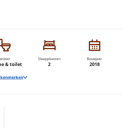
erbeteren. We tonen je graag relevante advertenties en geb
ag op en buiten onze website volgt – uiteraard op anoni
laimer en privacyverklaring
. Als je weigert, plaatsen we a
che cookies. Je voorkeuren kun je later altijd aan
anitair
Slaapplaatsen
Bouwjaar
e & toilet
2
2018
e kenmerken
Techniek
Transmissie
Handgeschakeld
Vermogen
165pk