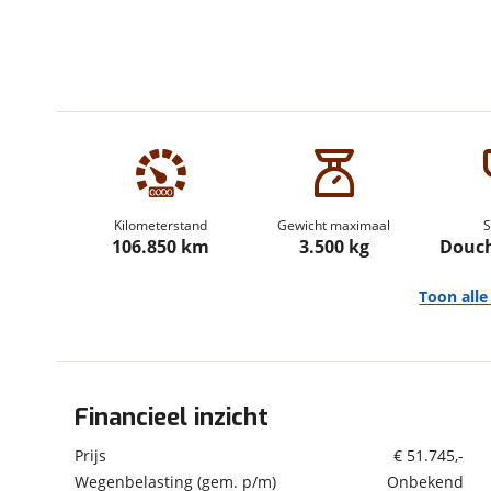
om de site continu te v
technologie die je gedr
weten? Bekijk onze
disc
en beperkte analytis
voorkeurenpagina
.
Kilometerstand
Gewicht maximaal
S
106.850 km
3.500 kg
Douch
Toon all
Financieel inzicht
Algemeen
Merk
Pössl
Prijs
€ 51.745,-
Automerk camper
Citroën
Wegenbelasting (gem. p/m)
Onbekend