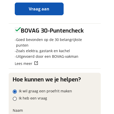
Vraag aan
BOVAG 30-Puntencheck
Ontvang
Jouw kampee
gratis jouw
Kies je voertuig
Goed bevonden op de 30 belangrijkste
inruilwaarde
!
Camper
punten
Zoals elektra, gastank en kachel
Caravan
Jouw
inruilwaarde
Uitgevoerd door een BOVAG-vakman
Vouwwagen
wordt bepaald in
Lees meer
combinatie met
Kenteken
deze camper:
Pössl 2Win Plus
Hoe kunnen we je helpen?
PLUS
Schatting kilo
Ik wil graag een proefrit maken
Mobile Drome
Ik heb een vraag
Campers &
Caravans Herpen
neemt snel contact met
Eventuele bij
Naam
je op om jouw