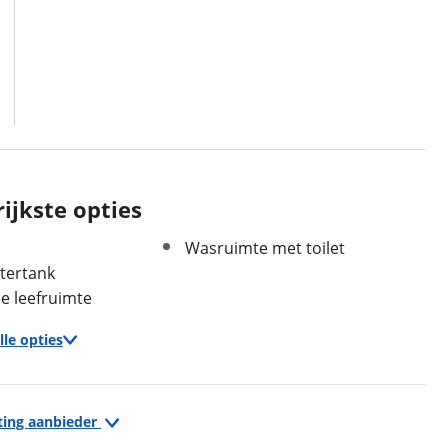
ijkste opties
Wasruimte met toilet
tertank
 leefruimte
In- en exterieur
lle opties
Stahoogte
190 cm
Keukenindeling
Middenkeuken
Keuken
Sanitairindeling
Middenopstelling
ting aanbieder
Boiler Inhoud 10 lt
Zitindeling
Standaardzit