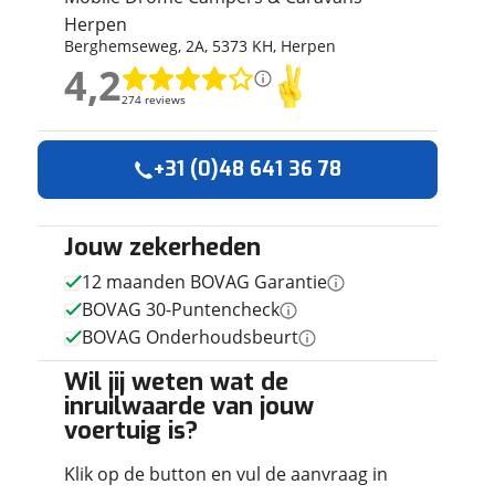
ruiken daarvoor
Herpen
Berghemseweg
,
2
A
,
5373 KH
,
Herpen
eme basis. Meer
4,2
lleen functionele
4,2
passen via de
274 reviews
274 reviews
Geen reviews gevonden
+31 (0)48 641 36 78
Jouw zekerheden
12 maanden BOVAG Garantie
BOVAG 30-Puntencheck
BOVAG Onderhoudsbeurt
Wil jij weten wat de
inruilwaarde van jouw
voertuig is?
Klik op de button en vul de aanvraag in