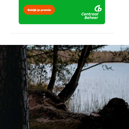
veilig en
door
vertrouwd