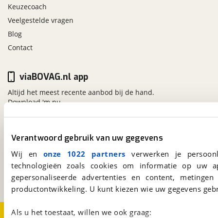
Keuzecoach
Veelgestelde vragen
Blog
Contact
viaBOVAG.nl app
Altijd het meest recente aanbod bij de hand.
Download 'm nu.
Verantwoord gebruik van uw gegevens
viaBOVAG.nl
Wij en
onze 1022 partners
verwerken je persoonl
Kosterijland
15
3981 AJ
Bunnik
technologieën zoals cookies om informatie op uw a
Een initiatief van
gepersonaliseerde advertenties en content, metingen
BOVAG
productontwikkeling. U kunt kiezen wie uw gegevens gebr
Als u het toestaat, willen we ook graag:
Over viaBOVAG.nl
Disclaimer- en Privacyverklaring