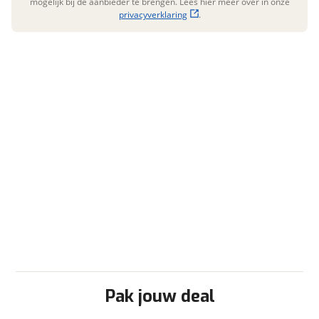
mogelijk bij de aanbieder te brengen. Lees hier meer over in onze
Bandenspanningscontrole
privacyverklaring
.
Camera
Centr. deurvergr. afstandsb.
Climate control
Cruisecontrol
Elektr. bedienbare ramen
Elektr. bedienbare spiegels
LPG-tank
Stoel(en) draaibaar Aantal stoelen 1
Turbo diesel
Verwarmde buitenspiegels
Radio/TV
Radio-voorbereiding
Schotel Type vast
Televisie
Pak jouw deal
Televisiebeugel