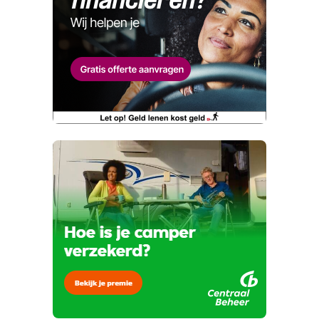
Circulatie-verwarming
advertenties ten goede, dankjewel!
Telefoonnummer (optioneel)
Wat is jou opgevallen?
E-mailadres
Wat klopt er niet?
Vraag mijn proefrit aan
Telefoonnummer (optioneel)
Kan je ons nog meer vertellen? (optioneel)
viaBOVAG.nl verwerkt je persoonsgegevens
om je aanvraag zo goed mogelijk bij de
aanbieder te brengen. Lees hier meer over in
onze
privacyverklaring
.
Verstuur mijn vraag
viaBOVAG.nl verwerkt je persoonsgegevens
om je aanvraag zo goed mogelijk bij de
aanbieder te brengen. Lees hier meer over in
Stuur mijn bevinding door
onze
privacyverklaring
.