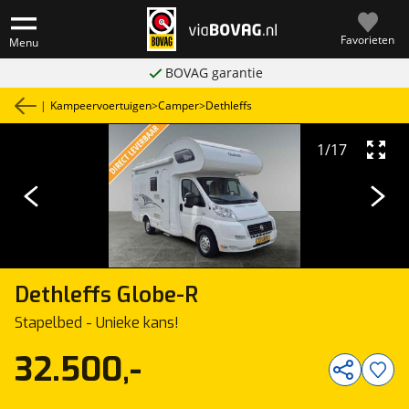
Favorieten
Menu
BOVAG garantie
|
Kampeervoertuigen
>
Camper
>
Dethleffs
1
/
17
Dethleffs
Globe-R
Stapelbed - Unieke kans!
32.500,-