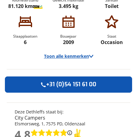
Kilometerstand
Gewicht maximaal
Sanitair
81.120 km
3.495 kg
Toilet
Slaapplaatsen
Bouwjaar
Staat
6
2009
Occasion
Toon alle kenmerken
+31 (0)54 151 61 00
Algemeen
Merk
Dethleffs
Automerk camper
Fiat
Deze Dethleffs staat bij:
City Campers
Model
Globe-R
Elsmorsweg
,
1
,
7575 PD
,
Oldenzaal
Kenteken
72LGF9
4,8
Kilometerstand
81.120 km
4,8