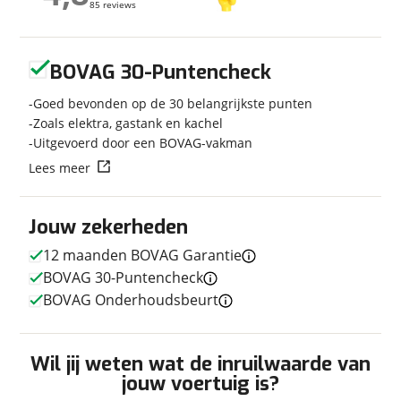
85 reviews
85 reviews
Bouwjaar
2009
Carrosserievorm
Overig
Geen reviews gevonden
Soort voertuig
Camper
BOVAG 30-Puntencheck
Nieuw of occasion
Occasion
Goed bevonden op de 30 belangrijkste punten
Zoals elektra, gastank en kachel
Uitgevoerd door een BOVAG-vakman
Lees meer
Techniek
Transmissie
Handgeschakeld
Jouw zekerheden
Vermogen
130pk
12 maanden BOVAG Garantie
BOVAG 30-Puntencheck
BOVAG Onderhoudsbeurt
Afmetingen en gewicht
Hoogte
3,10 m
Wil jij weten wat de inruilwaarde van
Breedte
2,28 m
jouw voertuig is?
Lengte
6,20 m