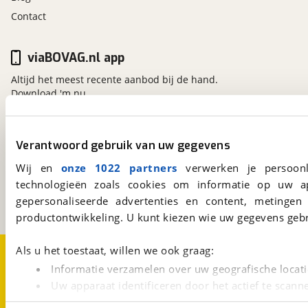
Contact
viaBOVAG.nl app
Altijd het meest recente aanbod bij de hand.
Download 'm nu.
Verantwoord gebruik van uw gegevens
viaBOVAG.nl
Kosterijland
15
Wij en
onze 1022 partners
verwerken je persoonl
3981 AJ
Bunnik
technologieën zoals cookies om informatie op uw a
Een initiatief van
gepersonaliseerde advertenties en content, metingen
BOVAG
productontwikkeling. U kunt kiezen wie uw gegevens gebr
Over viaBOVAG.nl
Disclaimer- en Privacyverklaring
Als u het toestaat, willen we ook graag:
Cookievoorkeuren
Vacatures
Informatie verzamelen over uw geografische locati
Uw apparaat identificeren door het actief te scann
Lees meer over hoe uw persoonlijke gegevens worden ve