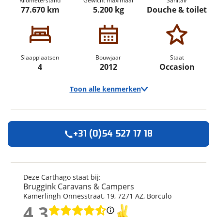
Kilometerstand
Gewicht maximaal
Sanitair
77.670 km
5.200 kg
Douche & toilet
Slaapplaatsen
Bouwjaar
Staat
4
2012
Occasion
Toon alle kenmerken
+31 (0)54 527 17 18
Algemeen
Merk
Carthago
Automerk camper
Iveco
Deze Carthago staat bij:
Bruggink Caravans & Campers
Model
Chic S Plus
Kamerlingh Onnesstraat
,
19
,
7271 AZ
,
Borculo
Uitvoering
52 I
4,3
Kenteken
13TXN6
4,3