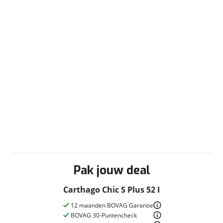
Elektr. bedienbare ramen
Elektr. bedienbare spiegels
ESP
Luchtvering
Stoel(en) draaibaar Aantal stoelen 2
Stuurbekrachtiging
Radio/TV
LCD-tv
Schotel Type vast
Televisiebeugel
Sanitair
Pak jouw deal
Afvalwatertank (vast)
Buitendouche
Carthago Chic S Plus 52 I
Cassettetoilet
12 maanden BOVAG Garantie
Douche
BOVAG 30-Puntencheck
Schoonwatertank (vast)