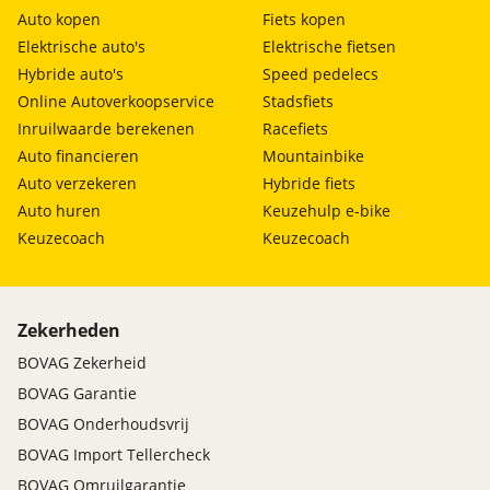
Auto kopen
Fiets kopen
Elektrische auto's
Elektrische fietsen
Hybride auto's
Speed pedelecs
Online Autoverkoopservice
Stadsfiets
Inruilwaarde berekenen
Racefiets
Auto financieren
Mountainbike
Auto verzekeren
Hybride fiets
Auto huren
Keuzehulp e-bike
Keuzecoach
Keuzecoach
Zekerheden
BOVAG Zekerheid
BOVAG Garantie
BOVAG Onderhoudsvrij
BOVAG Import Tellercheck
BOVAG Omruilgarantie