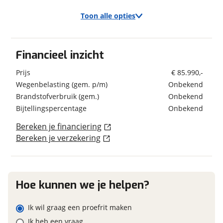
Wandsoort
Glad
Toon alle opties
Schatting kilometerstand
Exterieur/Interieur
Financieel inzicht
Verbruik en milieu
Bagageruimte
Eventuele bijzonderheden (optioneel)
Prijs
€ 85.990,-
Brandstof
Diesel
Buitenlamp
Wegenbelasting (gem. p/m)
Onbekend
Combicassettes
Brandstofverbruik (gem.)
Onbekend
Dakluik
Bijtellingspercentage
Onbekend
Dakluik heki
Geschiedenis
Garage
Bereken je financiering
Bereken je verzekering
Garage achter
Foto's
Voertuig heeft
Nee
Hagelbestendig dak
schadeverleden
Klik hier om foto's te uploaden
Hordeur
Voormalig verhuurvoertuig
Nee
(optioneel)
Huishoudaccu
JPG, PNG (max 10 foto's)
Hoe kunnen we je helpen?
Indirecte verlichting
Leeslampjes
Jouw contactgegevens
Ik wil graag een proefrit maken
Luifel Type cassetteluifel
Financieel
Naam
Verduistering cabine
Ik heb een vraag