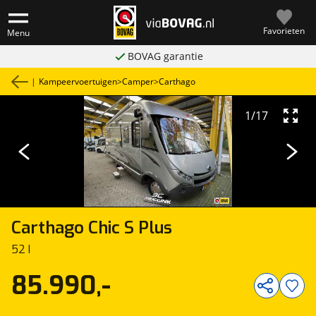
Favorieten
Menu
BOVAG garantie
|
Kampeervoertuigen
>
Camper
>
Carthago
1
/
17
Carthago
Chic S Plus
52 I
85.990,-