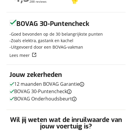
288 reviews
288 reviews
Kilometerstand
77.670 km
Bouwjaar
2012
Geen reviews gevonden
Modeljaar
2012
BOVAG 30-Puntencheck
Carrosserievorm
Integraal
Goed bevonden op de 30 belangrijkste punten
Soort voertuig
Camper
Zoals elektra, gastank en kachel
Nieuw of occasion
Occasion
Uitgevoerd door een BOVAG-vakman
Lees meer
Jouw zekerheden
Techniek
12 maanden BOVAG Garantie
Transmissie
Automaat
BOVAG 30-Puntencheck
Vermogen
170pk
BOVAG Onderhoudsbeurt
Wil jij weten wat de inruilwaarde van
Afmetingen en gewicht
jouw voertuig is?
Hoogte
3,12 m