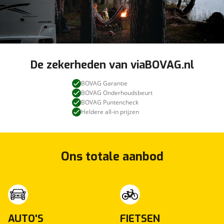
De zekerheden van viaBOVAG.nl
BOVAG Garantie
BOVAG Onderhoudsbeurt
BOVAG Puntencheck
Heldere all-in prijzen
Ons totale aanbod
AUTO'S
FIETSEN