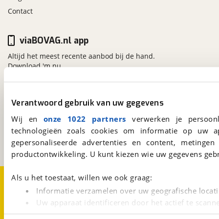
Contact
viaBOVAG.nl app
Altijd het meest recente aanbod bij de hand.
Download 'm nu.
Verantwoord gebruik van uw gegevens
viaBOVAG.nl
Kosterijland
15
Wij en
onze 1022 partners
verwerken je persoonl
3981 AJ
Bunnik
technologieën zoals cookies om informatie op uw a
Een initiatief van
gepersonaliseerde advertenties en content, metingen
BOVAG
productontwikkeling. U kunt kiezen wie uw gegevens gebr
Over viaBOVAG.nl
Disclaimer- en Privacyverklaring
Als u het toestaat, willen we ook graag:
Cookievoorkeuren
Vacatures
Informatie verzamelen over uw geografische locati
Uw apparaat identificeren door het actief te scann
Lees meer over hoe uw persoonlijke gegevens worden ve