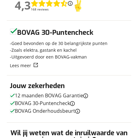
4,3
4,3
Kilometerstand
16.687 km
168 reviews
168 reviews
Bouwjaar
2024
Modeljaar
2024
Geen reviews gevonden
Carrosserievorm
Busmodel
BOVAG 30-Puntencheck
Soort voertuig
Camper
Goed bevonden op de 30 belangrijkste punten
Nieuw of occasion
Occasion
Zoals elektra, gastank en kachel
Uitgevoerd door een BOVAG-vakman
Lees meer
Techniek
Jouw zekerheden
Transmissie
Automaat
12 maanden BOVAG Garantie
Vermogen
170pk
BOVAG 30-Puntencheck
BOVAG Onderhoudsbeurt
Afmetingen en gewicht
Wil jij weten wat de inruilwaarde van
Hoogte
2,84 m