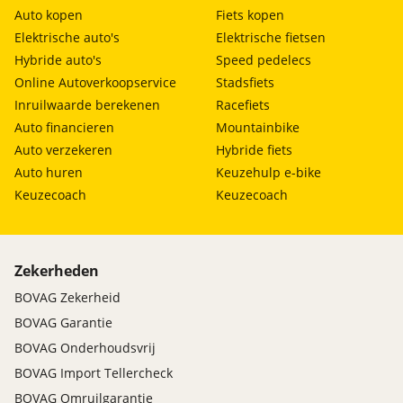
Auto kopen
Fiets kopen
Elektrische auto's
Elektrische fietsen
Hybride auto's
Speed pedelecs
Online Autoverkoopservice
Stadsfiets
Inruilwaarde berekenen
Racefiets
Auto financieren
Mountainbike
Auto verzekeren
Hybride fiets
Auto huren
Keuzehulp e-bike
Keuzecoach
Keuzecoach
Zekerheden
BOVAG Zekerheid
BOVAG Garantie
BOVAG Onderhoudsvrij
BOVAG Import Tellercheck
BOVAG Omruilgarantie