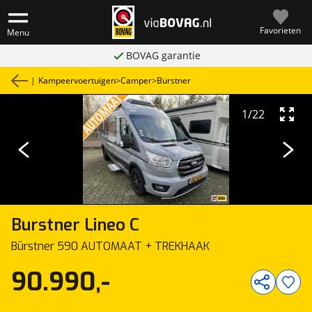
Favorieten
Menu
BOVAG garantie
|
Kampeervoertuigen
>
Camper
>
Burstner
1
/
22
Burstner
Lineo C
Bürstner 590 AUTOMAAT + TREKHAAK
90.990,-