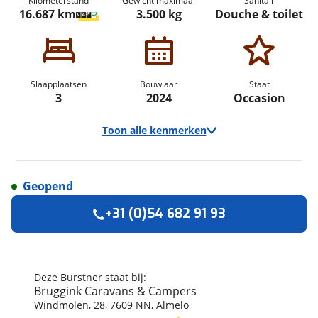
Kilometerstand
Gewicht maximaal
Sanitair
16.687 km
3.500 kg
Douche & toilet
Slaapplaatsen
Bouwjaar
Staat
3
2024
Occasion
Toon alle kenmerken
Geopend
Algemeen
+31 (0)54 682 91 93
Merk
Burstner
Automerk camper
Ford
Model
Lineo C
Deze Burstner staat bij:
Bruggink Caravans & Campers
Uitvoering
590
Windmolen
,
28
,
7609 NN
,
Almelo
Kenteken
GBZ50K