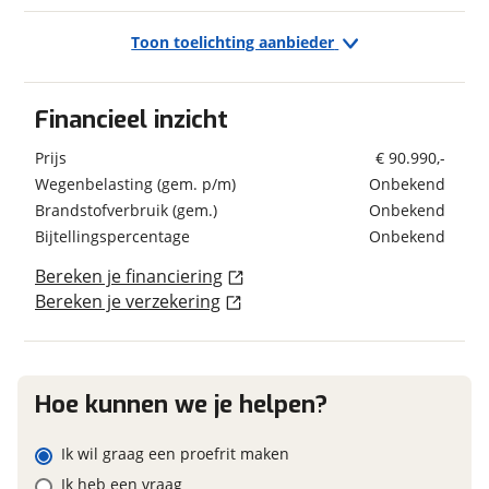
Kenteken
Wandsoort
Glad
Toon toelichting aanbieder
Exterieur/Interieur
Kleur
Grijs
Bagageruimte
Schatting kilometerstand
Financieel inzicht
Combicassettes
Dakluik
Verbruik en milieu
Prijs
€ 90.990,-
Dakluik groot
Wegenbelasting (gem. p/m)
Eventuele bijzonderheden (optioneel)
Onbekend
Garage achter
Brandstof
Diesel
Brandstofverbruik (gem.)
Onbekend
Hordeur
Bijtellingspercentage
Onbekend
Huishoudaccu
Indirecte verlichting
Bereken je financiering
Leeslampjes
Geschiedenis
Bereken je verzekering
Luifel Merk Thule
Foto's
Datum tenaamstelling
20-06-2024
Textielleder-/bekledingsstof
Voertuig heeft
Nee
Klik hier om foto's te uploaden
Verduistering cabine
schadeverleden
(optioneel)
Hoe kunnen we je helpen?
JPG, PNG (max 10 foto's)
Voormalig verhuurvoertuig
Nee
Keuken
Ik wil graag een proefrit maken
Boiler Inhoud 10 lt
Jouw contactgegevens
Ik heb een vraag