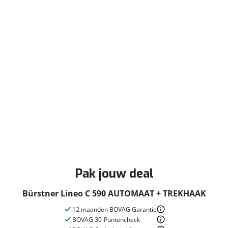
Leren stuur
Lichtmetalen velgen
Multifunctioneel stuur
Noodremassistentie
Parkeersensoren achter
Parkeersensoren voor
Regen sensor
Rijstrookassistentie
Spatlappen achterzijde
Start en stop
Startonderbreker
Stoel(en) draaibaar Aantal stoelen 2
Stuurbekrachtiging
Trekhaak Type vast
Pak jouw deal
Turbo diesel
Tussenschot laadruimte
Bürstner Lineo C 590 AUTOMAAT + TREKHAAK
Verwarmde buitenspiegels
12 maanden BOVAG Garantie
Voorruitverwarming
BOVAG 30-Puntencheck