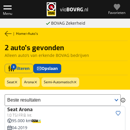
Favorieten
Menu
BOVAG Zekerheid
|
Home
>
Auto's
2 auto's gevonden
Alleen auto’s van erkende BOVAG bedrijven
3
Filteren
Opslaan
Seat
Arona
Semi-Automatisch
Sorteer resultaten
Seat
Arona
1.0 TSI FR B. Int.
95.000 km
04-2019