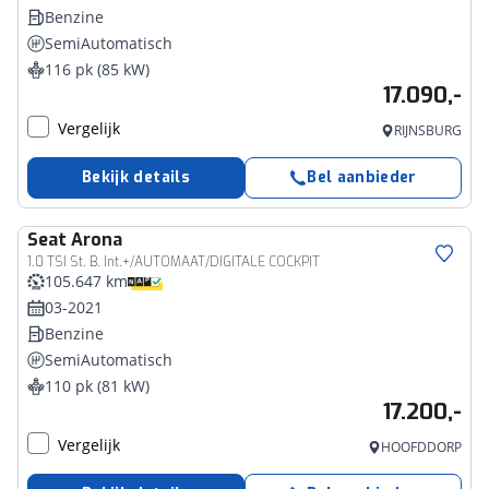
Benzine
SemiAutomatisch
116 pk (85 kW)
17.090,-
Vergelijk
RIJNSBURG
Bekijk details
Bel aanbieder
Seat
Arona
1.0 TSI St. B. Int.+/AUTOMAAT/DIGITALE COCKPIT
105.647 km
03-2021
Benzine
SemiAutomatisch
110 pk (81 kW)
17.200,-
Vergelijk
HOOFDDORP