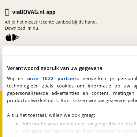
viaBOVAG.nl app
Altijd het meest recente aanbod bij de hand.
Download 'm nu.
viaBOVAG.nl
Kosterijland
15
3981 AJ
Bunnik
Verantwoord gebruik van uw gegevens
Een initiatief van
BOVAG
Wij en
onze 1022 partners
verwerken je persoonl
technologieën zoals cookies om informatie op uw a
gepersonaliseerde advertenties en content, metingen
Over viaBOVAG.nl
Disclaimer- en Privacyverklaring
productontwikkeling. U kunt kiezen wie uw gegevens gebr
Cookievoorkeuren
Vacatures
Als u het toestaat, willen we ook graag:
Informatie verzamelen over uw geografische locati
Uw apparaat identificeren door het actief te scann