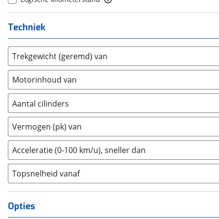
Donkervoort
(
0
)
DS
(
0
)
Techniek
Estrima
(
0
)
Etalian
(
0
)
Trekgewicht (geremd) van
Farizon
(
0
)
Ferrari
(
0
)
Motorinhoud van
Fiat
(
7
)
Ford
(
6
)
Aantal cilinders
Ford USA
(
0
)
2
(
0
)
Vermogen (pk) van
Geely
(
0
)
3
(
2
)
Genesis
(
0
)
4
(
0
)
Acceleratie (0-100 km/u), sneller dan
GMC
(
0
)
5
(
0
)
Goupil
(
0
)
Topsnelheid vanaf
6
(
0
)
Honda
(
0
)
8
(
0
)
Hongqi
(
0
)
10+
(
0
)
Opties
Hummer
(
0
)