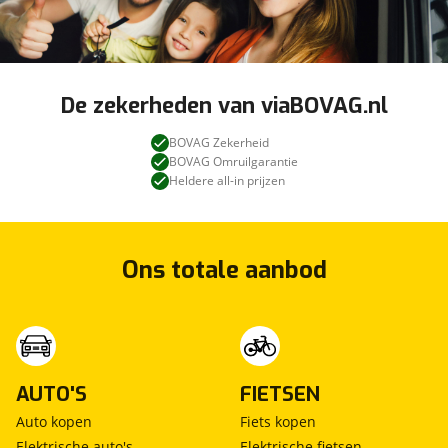
De zekerheden van viaBOVAG.nl
BOVAG Zekerheid
BOVAG Omruilgarantie
Heldere all-in prijzen
Ons totale aanbod
AUTO'S
FIETSEN
Auto kopen
Fiets kopen
Elektrische auto's
Elektrische fietsen