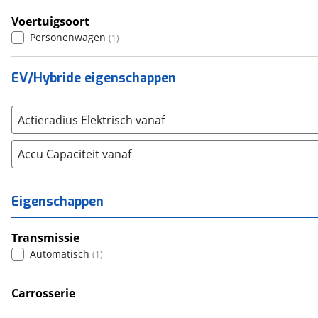
Renault
(
1153
)
Voertuigsoort
Seat
(
289
)
Personenwagen
(
1
)
SKODA
(
349
)
Suzuki
(
401
)
EV/Hybride eigenschappen
Toyota
(
807
)
Volkswagen
(
1169
)
Actieradius Elektrisch vanaf
Volvo
(
905
)
Alle merken
Abarth
Accu Capaciteit vanaf
(
7
)
Aiways
(
4
)
Aixam
(
14
)
Eigenschappen
Alfa Romeo
(
68
)
Alpina
(
3
)
Transmissie
Alpine
(
29
)
Automatisch
(
1
)
Aston Martin
(
0
)
Audi
Carrosserie
(
635
)
Sedan
(
1
)
Austin
(
1
)