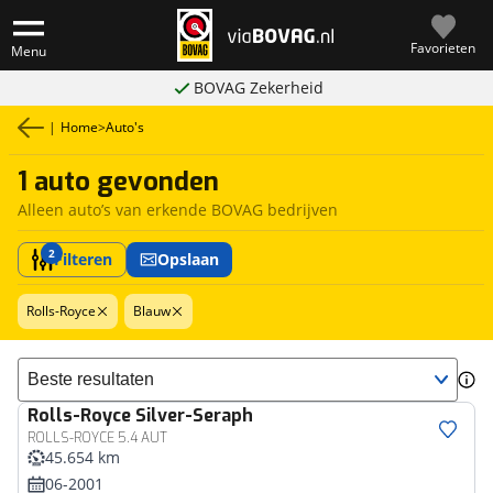
Favorieten
Menu
BOVAG Zekerheid
|
Home
>
Auto's
1 auto gevonden
Alleen auto’s van erkende BOVAG bedrijven
2
Filteren
Opslaan
Rolls-Royce
Blauw
Sorteer resultaten
Rolls-Royce
Silver-Seraph
ROLLS-ROYCE 5.4 AUT
45.654 km
06-2001