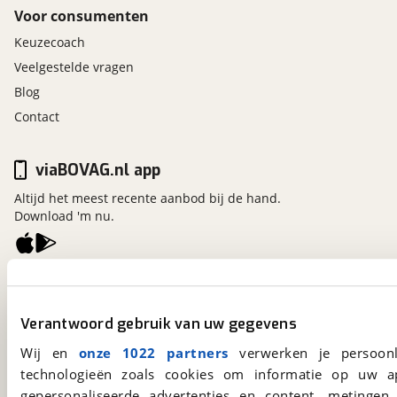
Voor consumenten
Keuzecoach
Veelgestelde vragen
Blog
Contact
viaBOVAG.nl app
Altijd het meest recente aanbod bij de hand.
Download 'm nu.
viaBOVAG.nl
Kosterijland
15
Verantwoord gebruik van uw gegevens
3981 AJ
Bunnik
Een initiatief van
Wij en
onze 1022 partners
verwerken je persoonl
BOVAG
technologieën zoals cookies om informatie op uw a
gepersonaliseerde advertenties en content, metingen