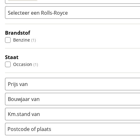
Selecteer een Rolls-Royce
Populair
Audi
(
635
)
Brandstof
Ghost
(
0
)
BMW
(
1212
)
Benzine
(
1
)
Silver-Seraph
(
1
)
Citroën
(
393
)
Fiat
(
320
)
Staat
Ford
(
1340
)
Occasion
(
1
)
Hyundai
(
405
)
Kia
(
832
)
Prijs van
Mazda
(
336
)
Mercedes-Benz
(
518
)
Bouwjaar van
Mini
(
329
)
Km.stand van
Nissan
(
223
)
Opel
(
694
)
Postcode of plaats
Peugeot
(
896
)