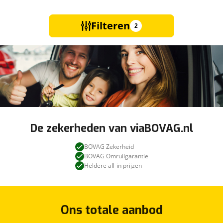
Filteren
2
De zekerheden van viaBOVAG.nl
BOVAG Zekerheid
BOVAG Omruilgarantie
Heldere all-in prijzen
Ons totale aanbod