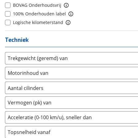
BOVAG Onderhoudsvrij
Daihatsu
(
2
)
8
(
0
)
100% Onderhouden label
Daimler
(
2
)
9
(
0
)
Logische kilometerstand
DFSK
(
0
)
10+
(
0
)
Dodge
(
10
)
Techniek
Dongfeng
(
32
)
Donkervoort
(
0
)
DS
Trekgewicht (geremd) van
(
52
)
Estrima
(
0
)
Motorinhoud van
Etalian
(
0
)
Farizon
(
0
)
Aantal cilinders
Ferrari
(
1
)
2
(
0
)
Fiat
(
320
)
Vermogen (pk) van
3
(
0
)
Ford
(
1340
)
4
(
0
)
Acceleratie (0-100 km/u), sneller dan
Ford USA
(
1
)
5
(
0
)
Geely
(
8
)
Topsnelheid vanaf
6
(
0
)
Genesis
(
1
)