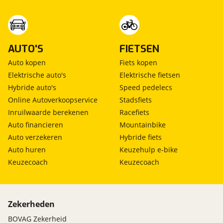
AUTO'S
FIETSEN
Auto kopen
Fiets kopen
Elektrische auto's
Elektrische fietsen
Hybride auto's
Speed pedelecs
Online Autoverkoopservice
Stadsfiets
Inruilwaarde berekenen
Racefiets
Auto financieren
Mountainbike
Auto verzekeren
Hybride fiets
Auto huren
Keuzehulp e-bike
Keuzecoach
Keuzecoach
Zekerheden
BOVAG Zekerheid