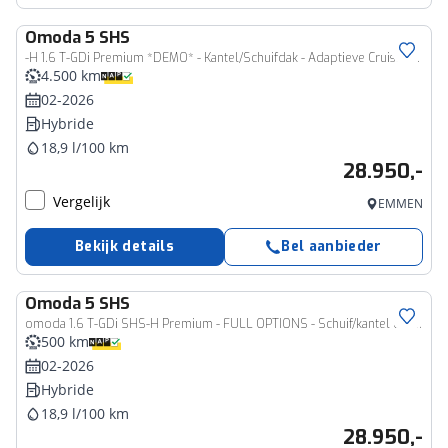
Omoda
5 SHS
-H 1.6 T-GDi Premium *DEMO* - Kantel/Schuifdak - Adaptieve Cruise control - Ventilatie Voorstoelen - Privacy Glass - Stoel/Stuurwiel Verwarming - 1000KM Rijbereik - 7 Jaar Fabrieksgarantie
4.500 km
02-2026
Hybride
18,9 l/100 km
28.950,-
Vergelijk
EMMEN
Bekijk details
Bel aanbieder
Omoda
5 SHS
omoda 1.6 T-GDi SHS-H Premium - FULL OPTIONS - Schuif/kantel dak - Adaptieve cruisecontrol - Sfeerverlichting - Apple Carplay - Android Auto 7 Jaar of 150.000km Fabrieksgarantie
500 km
02-2026
Hybride
18,9 l/100 km
28.950,-