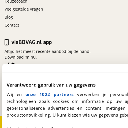
Keuzecoach
Veelgestelde vragen
Blog
Contact
viaBOVAG.nl app
Altijd het meest recente aanbod bij de hand.
Download 'm nu.
viaBOVAG.nl
Verantwoord gebruik van uw gegevens
Kosterijland
15
3981 AJ
Bunnik
Wij en
onze 1022 partners
verwerken je persoonl
Een initiatief van
technologieën zoals cookies om informatie op uw a
BOVAG
gepersonaliseerde advertenties en content, metingen
productontwikkeling. U kunt kiezen wie uw gegevens gebr
Over viaBOVAG.nl
Disclaimer- en Privacyverklaring
Cookievoorkeuren
Vacatures