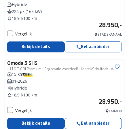
Hybride
224 pk (165 kW)
18,9 l/100 km
28.950,-
Vergelijk
STADSKANAAL
Bekijk details
Bel aanbieder
Omoda
5 SHS
-H 1.6 T-GDi Premium - Registratie voordeel! - Kantel/Schuifdak - Adaptieve Cruise control - Ventilatie Voorstoelen - Privacy Glass - Stoel/Stuurwiel Verwarming - 1000KM Rijbereik - 7 Jaar Fabrieksgarantie
15 km
01-2026
Hybride
18,9 l/100 km
28.950,-
Vergelijk
EMMEN
Bekijk details
Bel aanbieder