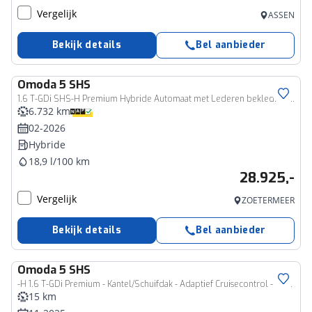
Vergelijk
ASSEN
Bekijk details
Bel aanbieder
Omoda
5 SHS
1.6 T-GDi SHS-H Premium Hybride Automaat met Lederen bekleding, Navigatie en 360 graden Camera
6.732 km
02-2026
Hybride
18,9 l/100 km
28.925,-
Vergelijk
ZOETERMEER
Bekijk details
Bel aanbieder
Omoda
5 SHS
-H 1.6 T-GDi Premium - Kantel/Schuifdak - Adaptief Cruisecontrol - 18' Lichtmetalen Velgen - Privacy Glass - Stoel/Stuurwiel Verwarming - 7 Jaar Fabrieksgarantie
15 km