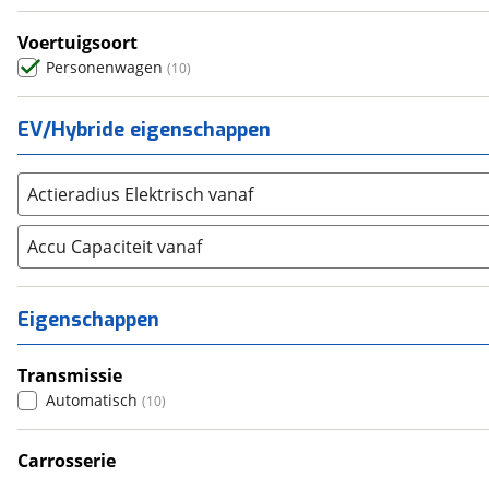
SKODA
(
3243
)
Voertuigsoort
Suzuki
(
2715
)
Personenwagen
(
10
)
Toyota
(
8227
)
Volkswagen
(
10196
)
EV/Hybride eigenschappen
Volvo
(
5838
)
Alle merken
Abarth
(
40
)
Actieradius Elektrisch vanaf
Aiways
(
16
)
Accu Capaciteit vanaf
Aixam
(
8
)
Alfa Romeo
(
451
)
Alpina
(
16
)
Eigenschappen
Alpine
(
92
)
Aston Martin
(
14
)
Transmissie
Audi
Automatisch
(
5442
)
(
10
)
Austin
(
5
)
Carrosserie
Auto Union
(
1
)
SUV / Terreinwagen
(
8
)