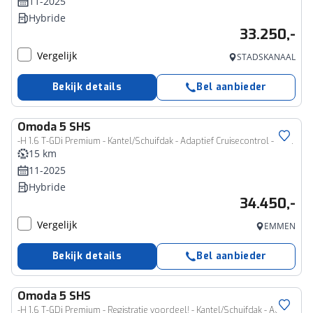
11-2025
Hybride
33.250,-
Vergelijk
STADSKANAAL
Bekijk details
Bel aanbieder
Omoda
5 SHS
-H 1.6 T-GDi Premium - Kantel/Schuifdak - Adaptief Cruisecontrol - 18' Lichtmetalen Velgen - Privacy Glass - Stoel/Stuurwiel Verwarming - 7 Jaar Fabrieksgarantie
15 km
11-2025
Hybride
34.450,-
Vergelijk
EMMEN
Bekijk details
Bel aanbieder
Omoda
5 SHS
-H 1.6 T-GDi Premium - Registratie voordeel! - Kantel/Schuifdak - Adaptieve Cruise control - Ventilatie Voorstoelen - Privacy Glass - Stoel/Stuurwiel Verwarming - 1000KM Rijbereik - 7 Jaar Fabrieksgarantie