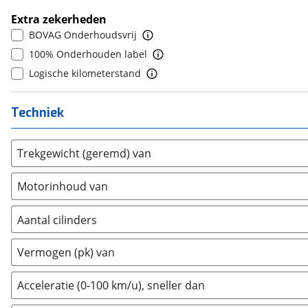
Daimler
(
2
)
9
(
0
)
Extra zekerheden
DFSK
(
17
)
10+
(
0
)
BOVAG Onderhoudsvrij
Dodge
(
4
)
100% Onderhouden label
Dongfeng
(
90
)
Logische kilometerstand
Donkervoort
(
1
)
DS
(
485
)
Techniek
Estrima
(
1
)
Etalian
(
0
)
Trekgewicht (geremd) van
Farizon
(
0
)
Ferrari
(
15
)
Motorinhoud van
Fiat
(
2109
)
Ford
(
7200
)
Aantal cilinders
Ford USA
(
1
)
2
(
0
)
Vermogen (pk) van
Geely
(
128
)
3
(
0
)
Genesis
(
18
)
4
(
5
)
Acceleratie (0-100 km/u), sneller dan
GMC
(
0
)
5
(
0
)