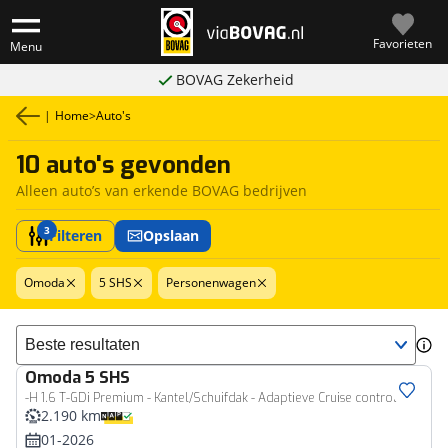
Favorieten
Menu
BOVAG Zekerheid
|
Home
>
Auto's
10 auto's gevonden
Alleen auto’s van erkende BOVAG bedrijven
3
Filteren
Opslaan
Omoda
5 SHS
Personenwagen
Sorteer resultaten
Omoda
5 SHS
-H 1.6 T-GDi Premium - Kantel/Schuifdak - Adaptieve Cruise control - Ventilatie Voorstoelen - Privacy Glass - Stoel/Stuurwiel Verwarming - 1000KM Rijbereik - 7 Jaar Fabrieksgarantie
2.190 km
01-2026