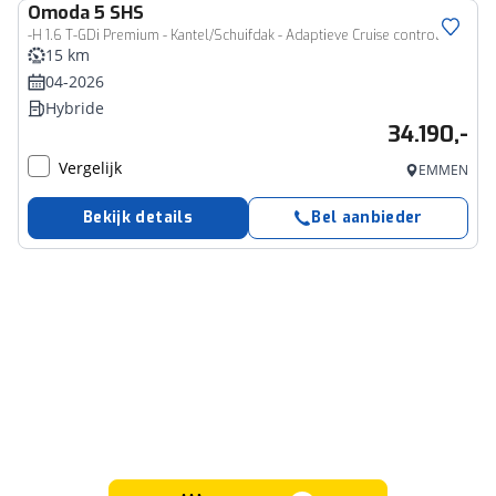
Omoda
5 SHS
-H 1.6 T-GDi Premium - Kantel/Schuifdak - Adaptieve Cruise control - Ventilatie Voorstoelen - Privacy Glass - Stoel/Stuurwiel Verwarming - 1000KM Rijbereik - 7 Jaar Fabrieksgarantie
15 km
04-2026
Hybride
34.190,-
Vergelijk
EMMEN
Bekijk details
Bel aanbieder