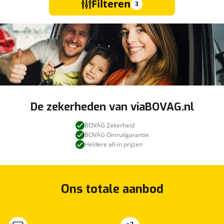
Filteren
3
De zekerheden van viaBOVAG.nl
BOVAG Zekerheid
BOVAG Omruilgarantie
Heldere all-in prijzen
Ons totale aanbod