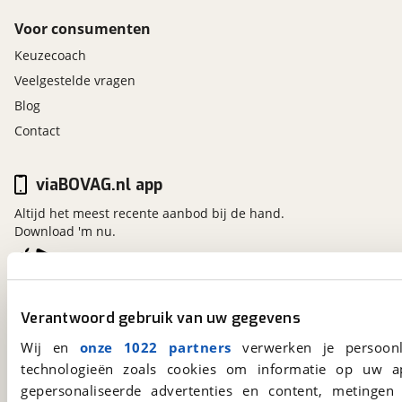
Brake Assist System
Voor consumenten
Dodehoek detector
Keuzecoach
Elektronisch Stabiliteits Programma
Veelgestelde vragen
Hill hold functie
Verkeersbord detectie
Blog
Vermoeidheids herkenning
Contact
viaBOVAG.nl app
Altijd het meest recente aanbod bij de hand.
Download 'm nu.
viaBOVAG.nl
Verantwoord gebruik van uw gegevens
Kosterijland
15
3981 AJ
Bunnik
Wij en
onze 1022 partners
verwerken je persoonl
Een initiatief van
technologieën zoals cookies om informatie op uw a
BOVAG
gepersonaliseerde advertenties en content, metingen