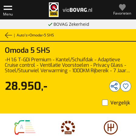
Favorieten
Menu
BOVAG Zekerheid
|
Auto's
>
Omoda
>
5 SHS
Omoda
5 SHS
1
/
43
-H 1.6 T-GDi Premium - Kantel/Schuifdak - Adaptieve
Cruise control - Ventilatie Voorstoelen - Privacy Glass -
Stoel/Stuurwiel Verwarming - 1000KM Rijbereik - 7 Jaar
Fabrieksgarantie
28.950,-
Vergelijk
A