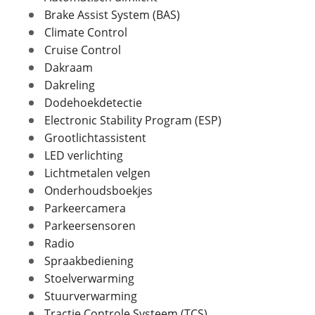
Brake Assist System (BAS)
Climate Control
Foto's
Cruise Control
In- en exterieur
Dakraam
Klik hier om foto's te uploaden
(optioneel)
Dakreling
Aantal deuren
5
JPG, PNG (max 10 foto's)
Dodehoekdetectie
Aantal zitplaatsen
5
Electronic Stability Program (ESP)
Bekleding
Half leder / stof
Jouw contactgegevens
Grootlichtassistent
Interieurkleur
Zwart
Naam
LED verlichting
Laksoort
Parelmoer
Lichtmetalen velgen
Kleur
Wit
Onderhoudsboekjes
Fabriekskleur
Wit parelmoer
Parkeercamera
E-mailadres
Parkeersensoren
Radio
Spraakbediening
Telefoonnummer (optioneel)
Verbruik en milieu
Stoelverwarming
Stuurverwarming
Brandstof
Benzine
Tractie Controle Systeem (TCS)