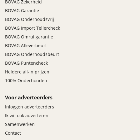
stuur multifunctioneel
BOVAG Zekerheid
horen graag van u.
stuur verwarmd
BOVAG Garantie
Uitparkeer waarschuwing
BOVAG Onderhoudsvrij
uitstap waarschuwing
BOVAG Import Tellercheck
Vervolgbotsing preventie
BOVAG Omruilgarantie
Volledig digitaal instrumentenpaneel
Carvendo
BOVAG Afleverbeurt
Veiligheid
Prijs
:
BOVAG Onderhoudsbeurt
€ 895,-
BOVAG Puntencheck
Airbag(s) hoofd voor
Airbag(s) side voor
Heldere all-in prijzen
Omschrijving
:
Airbag bestuurder
100% Onderhouden
Airbag passagier
Alarm klasse 1(startblokkering)
Voor adverteerders
Alarmsysteem
Inloggen adverteerders
Anti Blokkeer Systeem
Ik wil ook adverteren
Anti doorSlip Regeling
Autonomous Emergency Braking
Samenwerken
Bandenspanningscontrolesysteem
Contact
bots waarschuwing systeem