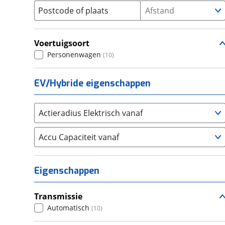
Postcode of plaats
Afstand
Seat
(
319
)
SKODA
(
611
)
Suzuki
(
667
)
Voertuigsoort
Toyota
Personenwagen
(
5702
)
(
10
)
Volkswagen
(
2273
)
EV/Hybride eigenschappen
Volvo
(
3218
)
Alle merken
Abarth
(
0
)
Actieradius Elektrisch vanaf
Aiways
(
0
)
Aixam
(
0
)
Accu Capaciteit vanaf
Alfa Romeo
(
182
)
Alpina
(
0
)
Eigenschappen
Alpine
(
0
)
Aston Martin
(
0
)
Transmissie
Audi
(
2089
)
Automatisch
(
10
)
Austin
(
0
)