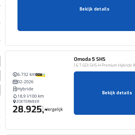
Hybride
Bekijk details
18,9 l/100 km
ASSEN
28.950,-
Vergelijk
Omoda
5 SHS
1.6 T-GDi SHS-H Premium Hybride A
6.732 km
02-2026
Hybride
Bekijk details
18,9 l/100 km
ZOETERMEER
28.925,-
Vergelijk