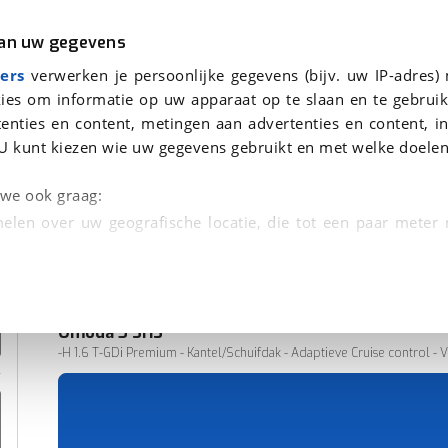
r
Kampeer
van uw gegevens
ers
verwerken je persoonlijke gegevens (bijv. uw IP-adres)
ies om informatie op uw apparaat op te slaan en te gebruik
enties en content, metingen aan advertenties en content, in
den
U kunt kiezen wie uw gegevens gebruikt en met welke doelen
n we ook graag:
elen over uw geografische locatie, die tot een paar meter
entificeren door het actief te scannen op specifieke
 persoonlijke gegevens worden verwerkt en stel uw voo
Omoda
5 SHS
unt uw toestemming op elk moment wijzigen of in
-H 1.6 T-GDi Premium - Kantel/Schuifdak - Adaptieve Cruise control - V
2.190 km
01-2026
kbare technieken zorgen we voor een betere en meer persoon
Hybride
en ervoor dat de website goed werkt. Ook gebruiken we anal