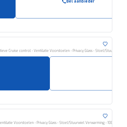
Bel aanbieder
tieve Cruise control - Ventilatie Voorstoelen - Privacy Glass - Stoel/Stuurwiel Ve
Bel 
entilatie Voorstoelen - Privacy Glass - Stoel/Stuurwiel Verwarming - 1000KM Rijbe