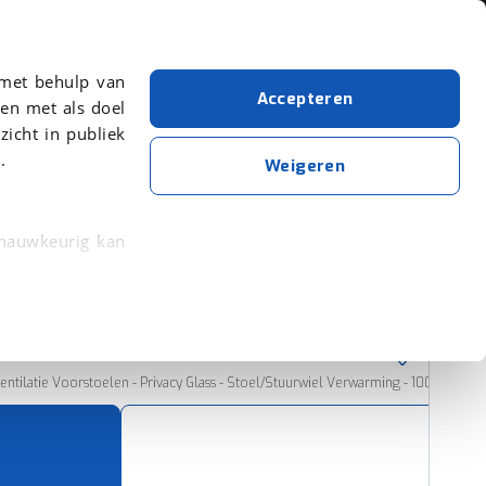
Over viaBOVAG.nl
 met behulp van
Accepteren
en met als doel
zicht in publiek
.
Omoda
Hybride
5 SHS
Weigeren
Wis alle filters
Zoekopdracht opslaan
 nauwkeurig kan
 eigenschappen
Sorteer resultaten
rkeuren in het
trekken in de
entilatie Voorstoelen - Privacy Glass - Stoel/Stuurwiel Verwarming - 1000KM Rijbe
lijke ervaring.
ytische cookies