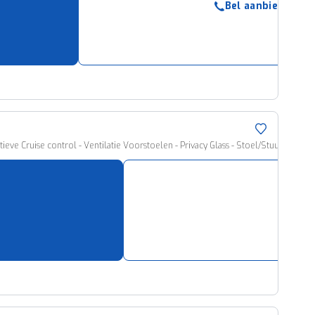
Bel aanbieder
ruiken daarvoor
eme basis. Meer
lleen functionele
passen via de
tieve Cruise control - Ventilatie Voorstoelen - Privacy Glass - Stoel/Stuurwiel Ve
Bel 