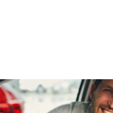
Max Mobiel
(
0
)
Maxus
(
0
)
Maybach
(
0
)
Mazda
(
697
)
McLaren
(
0
)
Mega
(
0
)
Mercedes-Benz
(
2489
)
MG
(
324
)
Microcar
(
0
)
Microlino
(
0
)
Mini
(
197
)
Mitsubishi
(
816
)
Mobilize
(
0
)
Morgan
(
0
)
Morris
(
0
)
Motion
(
0
)