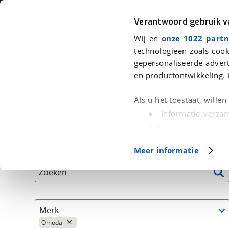
Auto
Fiets
Moto
Verantwoord gebruik 
Wij en
onze 1022 partn
<
Terug
|
Home
>
Auto's
technologieën zoals cook
gepersonaliseerde advert
We hebben 10 auto's voor je gevon
en productontwikkeling. 
Alleen auto’s van erkende BOVAG bedrijven
Als u het toestaat, wille
Informatie verzam
zijn
Uw apparaat id
Basisgegevens
Meer informatie
(fingerprinting)
Lees meer over hoe uw
Zoeken
detailgedeelte
in. U k
Cookieverklaring.
Merk
Met cookies en vergelij
Omoda
Functionele cookies zorg