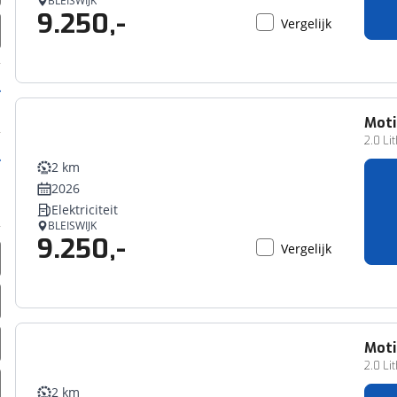
BLEISWIJK
9.250,-
erbeteren. We tonen je graag relevante advertenties en geb
Vergelijk
ag op en buiten onze website volgt – uiteraard op anoni
laimer en privacyverklaring
. Als je weigert, plaatsen we a
che cookies. Je voorkeuren kun je later altijd aan
Mot
2.0 Li
2 km
2026
Elektriciteit
BLEISWIJK
9.250,-
Vergelijk
Mot
2.0 Li
2 km