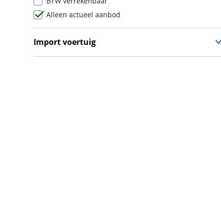
BTW verrekenbaar
Lamborghini
(
0
)
Alleen actueel aanbod
Lancia
(
0
)
Land Rover
(
0
)
Import voertuig
Leaf
(
0
)
Nee
(
1
)
Leapmotor
(
0
)
Levc
(
0
)
Lexus
(
0
)
Ligier
(
65
)
Lincoln
(
0
)
LINKTOUR
(
2
)
Lotus
(
0
)
Lynk & Co
(
0
)
Lynk & Co DTM Shadow Edition
(
0
)
LYNKenCO
(
0
)
MAN
(
0
)
Maserati
(
0
)