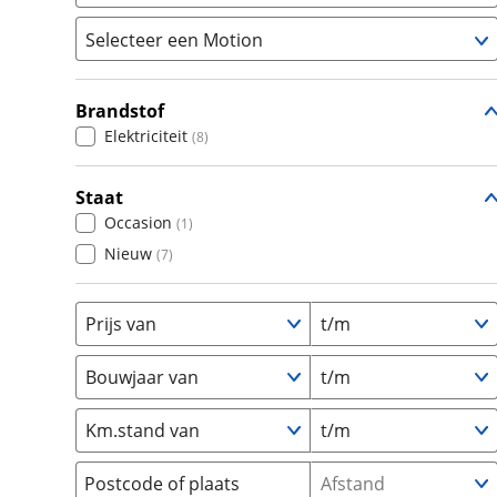
om de site continu te v
Selecteer een Motion
technologie die je gedr
Populair
weten? Bekijk onze
disc
Audi
(
0
)
en beperkte analytis
Brandstof
Mirage
(
8
)
BMW
(
0
)
voorkeurenpagina
.
Elektriciteit
(
8
)
Citroën
(
31
)
Fiat
(
51
)
Staat
Ford
(
0
)
Occasion
(
1
)
Hyundai
(
0
)
Nieuw
(
7
)
Kia
(
0
)
Mazda
(
0
)
Prijs van
t/m
Mercedes-Benz
(
0
)
Mini
(
0
)
Bouwjaar van
t/m
Nissan
(
0
)
Km.stand van
t/m
Opel
(
44
)
Peugeot
(
0
)
Postcode of plaats
Afstand
Renault
(
0
)