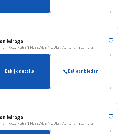
ruiken daarvoor
eme basis. Meer
lleen functionele
passen via de
ion
Mirage
thium Accu / GEEN RIJBEWIJS NODIG / Achteruitrijcamera
Bekijk details
Bel aanbieder
ion
Mirage
thium Accu / GEEN RIJBEWIJS NODIG / Achteruitrijcamera