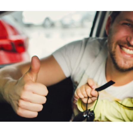
Max Mobiel
(
1
)
Maxus
(
0
)
Maybach
(
0
)
Mazda
(
0
)
McLaren
(
0
)
Mega
(
1
)
Mercedes-Benz
(
0
)
MG
(
0
)
Microcar
(
15
)
Microlino
(
0
)
Mini
(
0
)
Mitsubishi
(
0
)
Mobilize
(
0
)
Morgan
(
0
)
Morris
(
0
)
Motion
(
8
)