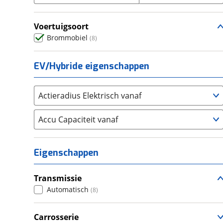
Seat
(
0
)
Voertuigsoort
SKODA
(
0
)
Brommobiel
(
8
)
Suzuki
(
0
)
Toyota
(
0
)
EV/Hybride eigenschappen
Volkswagen
(
0
)
Volvo
(
0
)
Alle merken
Actieradius Elektrisch vanaf
Abarth
(
0
)
Aiways
Accu Capaciteit vanaf
(
0
)
Aixam
(
68
)
Alfa Romeo
(
0
)
Eigenschappen
Alpina
(
0
)
Alpine
(
0
)
Transmissie
Aston Martin
(
0
)
Automatisch
(
8
)
Audi
(
0
)
Austin
Carrosserie
(
0
)