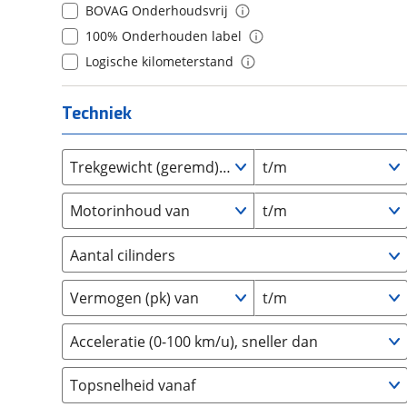
9
(
0
)
BOVAG Onderhoudsvrij
Daihatsu
(
0
)
10+
(
0
)
100% Onderhouden label
Daimler
(
0
)
Logische kilometerstand
DFSK
(
0
)
Dodge
(
0
)
Techniek
Dongfeng
(
0
)
Donkervoort
(
0
)
DS
Trekgewicht (geremd) van
t/m
(
0
)
Estrima
(
1
)
Motorinhoud van
t/m
Etalian
(
0
)
Farizon
(
0
)
Aantal cilinders
Ferrari
(
0
)
2
(
0
)
Fiat
(
51
)
Vermogen (pk) van
t/m
3
(
0
)
Ford
(
0
)
4
(
0
)
Acceleratie (0-100 km/u), sneller dan
Ford USA
(
0
)
5
(
0
)
Geely
(
0
)
Topsnelheid vanaf
6
(
0
)
Genesis
(
0
)