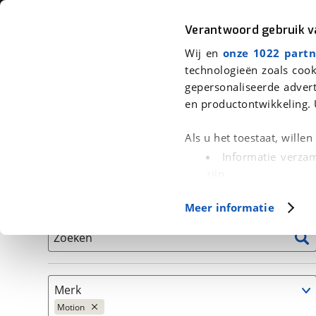
Auto
Fiets
Moto
Verantwoord gebruik 
Wij en
onze 1022 partn
<
Terug
|
Home
>
Auto's
technologieën zoals cook
gepersonaliseerde advert
We hebben 8 auto's voor je gevond
en productontwikkeling. 
Alleen auto’s van erkende BOVAG bedrijven
Als u het toestaat, wille
Informatie verzam
zijn
Uw apparaat id
Basisgegevens
Meer informatie
(fingerprinting)
Lees meer over hoe uw
Zoeken
detailgedeelte
in. U k
Cookieverklaring.
Merk
Met cookies en vergelij
Motion
Functionele cookies zorg