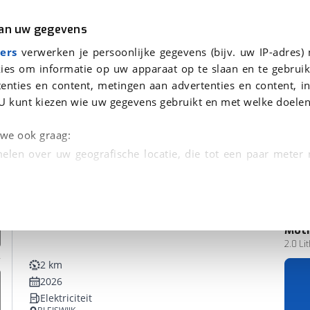
r
Kampeer
van uw gegevens
ers
verwerken je persoonlijke gegevens (bijv. uw IP-adres)
ies om informatie op uw apparaat op te slaan en te gebruik
enties en content, metingen aan advertenties en content, in
en
U kunt kiezen wie uw gegevens gebruikt en met welke doelen
n we ook graag:
elen over uw geografische locatie, die tot een paar meter
entificeren door het actief te scannen op specifieke
 persoonlijke gegevens worden verwerkt en stel uw voo
Mot
unt uw toestemming op elk moment wijzigen of in
2.0 Li
2 km
2026
kbare technieken zorgen we voor een betere en meer persoon
Elektriciteit
en ervoor dat de website goed werkt. Ook gebruiken we anal