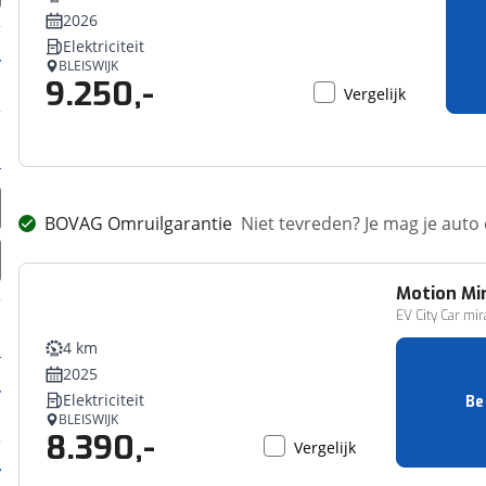
2026
Elektriciteit
BLEISWIJK
9.250,-
Vergelijk
BOVAG Omruilgarantie
Niet tevreden? Je mag je auto
Motion
Mi
EV City Car mi
4 km
2025
Elektriciteit
Be
BLEISWIJK
8.390,-
Vergelijk