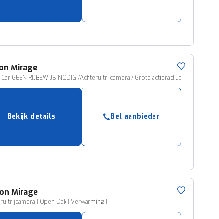
ruiken daarvoor
eme basis. Meer
lleen functionele
passen via de
on
Mirage
y Car GEEN RIJBEWIJS NODIG /Achteruitrijcamera / Grote actieradius
Bekijk details
Bel aanbieder
ion
Mirage
eruitrijcamera | Open Dak | Verwarming |