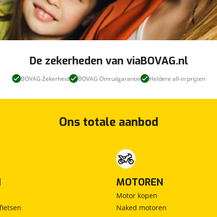
De zekerheden van viaBOVAG.nl
BOVAG Zekerheid
BOVAG Omruilgarantie
Heldere all-in prijzen
Ons totale aanbod
N
MOTOREN
Motor kopen
fietsen
Naked motoren