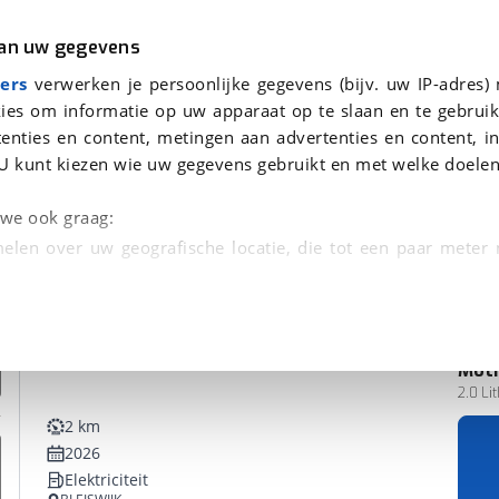
r
Kampeer
van uw gegevens
ers
verwerken je persoonlijke gegevens (bijv. uw IP-adres)
ies om informatie op uw apparaat op te slaan en te gebruik
enties en content, metingen aan advertenties en content, in
en
U kunt kiezen wie uw gegevens gebruikt en met welke doelen
n we ook graag:
elen over uw geografische locatie, die tot een paar meter
entificeren door het actief te scannen op specifieke
 persoonlijke gegevens worden verwerkt en stel uw voo
Mot
unt uw toestemming op elk moment wijzigen of in
2.0 Li
2 km
2026
kbare technieken zorgen we voor een betere en meer persoon
Elektriciteit
en ervoor dat de website goed werkt. Ook gebruiken we anal