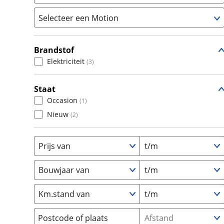
om de site continu te v
Selecteer een Motion
technologie die je gedr
Populair
weten? Bekijk onze
disc
Audi
(
633
)
en beperkte analytis
Brandstof
Mirage
(
3
)
BMW
(
1220
)
voorkeurenpagina
.
Elektriciteit
(
3
)
Citroën
(
396
)
Fiat
(
317
)
Staat
Ford
(
1344
)
Occasion
(
1
)
Hyundai
(
406
)
Nieuw
(
2
)
Kia
(
831
)
Mazda
(
334
)
Prijs van
t/m
Mercedes-Benz
(
528
)
Mini
(
324
)
Bouwjaar van
t/m
Nissan
(
224
)
Km.stand van
t/m
Opel
(
692
)
Peugeot
(
899
)
Postcode of plaats
Afstand
Renault
(
1158
)