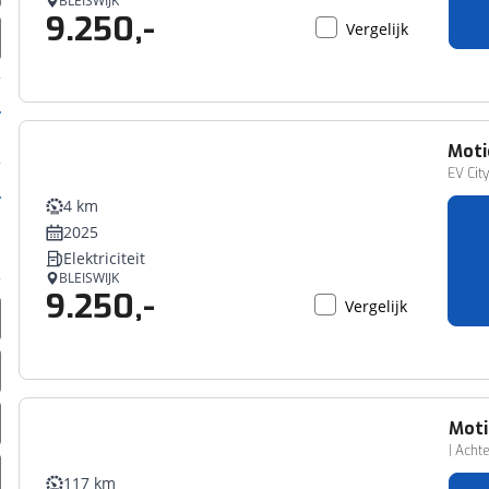
BLEISWIJK
9.250,-
erbeteren. We tonen je graag relevante advertenties en geb
Vergelijk
ag op en buiten onze website volgt – uiteraard op anoni
laimer en privacyverklaring
. Als je weigert, plaatsen we a
che cookies. Je voorkeuren kun je later altijd aan
Moti
EV Cit
4 km
2025
Elektriciteit
BLEISWIJK
9.250,-
Vergelijk
Mot
| Acht
117 km