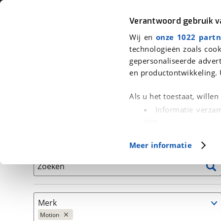
Auto
Fiets
Moto
Verantwoord gebruik 
Wij en
onze 1022 partn
<
Terug
|
Home
>
Auto's
technologieën zoals cook
gepersonaliseerde advert
We hebben 3 auto's voor je gevond
en productontwikkeling. 
Alleen auto’s van erkende BOVAG bedrijven
Als u het toestaat, wille
Informatie verzam
zijn
Uw apparaat id
Basisgegevens
Meer informatie
(fingerprinting)
Lees meer over hoe uw
Zoeken
detailgedeelte
in. U k
Cookieverklaring.
Merk
Met cookies en vergelij
Motion
Functionele cookies zorg