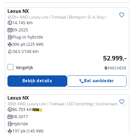
Lexus
NX
450h+ AWD Luxury Line | Trekhaak | Blindspot | El. A. Klep |
14.145 km
09-2025
Plug-in hybride
306 pk (225 kW)
34,5 l/100 km
52.999,-
Vergelijk
ENSCHEDE
Bekijk details
Bel aanbieder
Lexus
NX
300h AWD Luxury Line | Trekhaak | LED Verlichting | Stoelverwarming |
86.703 km
08-2017
Hybride
197 pk (145 kW)