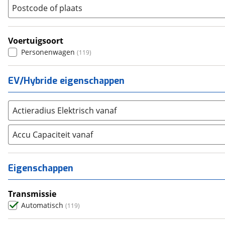
(
5330
)
(
1
)
Postcode of plaats
Seat
UX
(
1022
)
(
94
)
SKODA
(
2390
)
Voertuigsoort
Suzuki
(
1044
)
Personenwagen
(
119
)
Toyota
(
7074
)
Volkswagen
(
7940
)
EV/Hybride eigenschappen
Volvo
(
5642
)
Alle merken
Abarth
(
29
)
Actieradius Elektrisch vanaf
Aiways
(
16
)
Accu Capaciteit vanaf
Aixam
(
74
)
Alfa Romeo
(
391
)
Alpina
(
17
)
Eigenschappen
Alpine
(
84
)
Aston Martin
(
13
)
Transmissie
Audi
Automatisch
(
4915
)
(
119
)
Austin
(
0
)