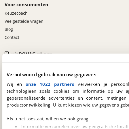
Voor consumenten
Keuzecoach
Veelgestelde vragen
Blog
Contact
viaBOVAG.nl app
Altijd het meest recente aanbod bij de hand.
Download 'm nu.
Verantwoord gebruik van uw gegevens
Wij en
onze 1022 partners
verwerken je persoonl
technologieën zoals cookies om informatie op uw a
viaBOVAG.nl
gepersonaliseerde advertenties en content, metingen
Kosterijland
15
productontwikkeling. U kunt kiezen wie uw gegevens gebr
3981 AJ
Bunnik
Een initiatief van
BOVAG
Als u het toestaat, willen we ook graag:
Informatie verzamelen over uw geografische locati