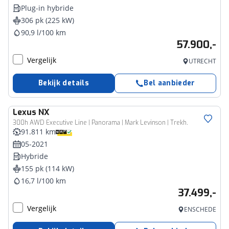
Plug-in hybride
306 pk (225 kW)
90,9 l/100 km
57.900,-
Vergelijk
UTRECHT
Bekijk details
Bel aanbieder
Lexus
NX
300h AWD Executive Line | Panorama | Mark Levinson | Trekh.
91.811 km
05-2021
Hybride
155 pk (114 kW)
16,7 l/100 km
37.499,-
Vergelijk
ENSCHEDE