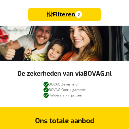
Filteren
3
De zekerheden van viaBOVAG.nl
BOVAG Zekerheid
BOVAG Omruilgarantie
Heldere all-in prijzen
Ons totale aanbod