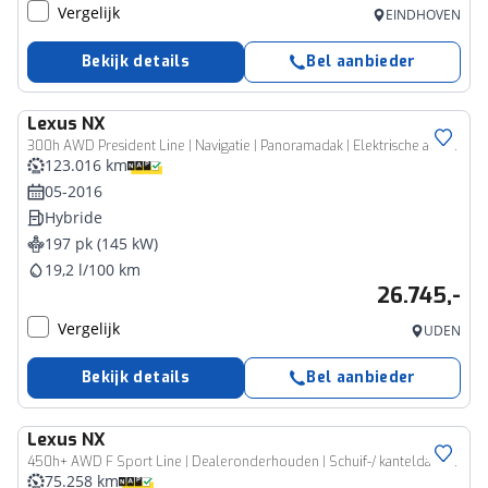
Vergelijk
EINDHOVEN
Bekijk details
Bel aanbieder
Lexus
NX
300h AWD President Line | Navigatie | Panoramadak | Elektrische achterklep
123.016 km
05-2016
Hybride
197 pk (145 kW)
19,2 l/100 km
26.745,-
Vergelijk
UDEN
Bekijk details
Bel aanbieder
Lexus
NX
450h+ AWD F Sport Line | Dealeronderhouden | Schuif-/ kanteldak | Trekhaak | Winterbandenset |
75.258 km