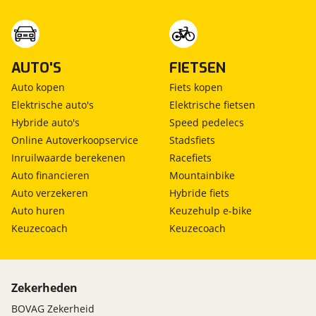
AUTO'S
FIETSEN
Auto kopen
Fiets kopen
Elektrische auto's
Elektrische fietsen
Hybride auto's
Speed pedelecs
Online Autoverkoopservice
Stadsfiets
Inruilwaarde berekenen
Racefiets
Auto financieren
Mountainbike
Auto verzekeren
Hybride fiets
Auto huren
Keuzehulp e-bike
Keuzecoach
Keuzecoach
Zekerheden
BOVAG Zekerheid