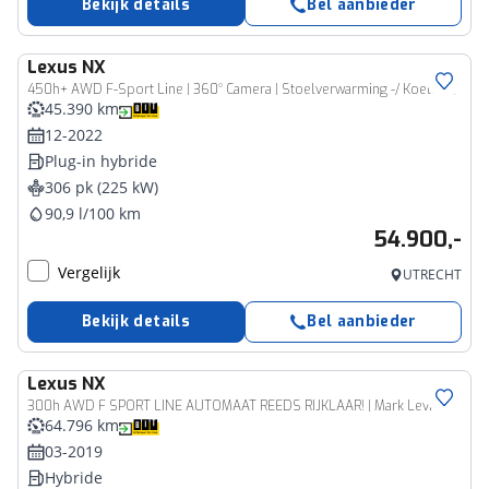
Bekijk details
Bel aanbieder
Lexus
NX
450h+ AWD F-Sport Line | 360° Camera | Stoelverwarming -/ Koeling |
45.390 km
12-2022
Plug-in hybride
306 pk (225 kW)
90,9 l/100 km
54.900,-
Vergelijk
UTRECHT
Bekijk details
Bel aanbieder
Lexus
NX
300h AWD F SPORT LINE AUTOMAAT REEDS RIJKLAAR! | Mark Levinson | Pano | Stoelventilatie
64.796 km
03-2019
Hybride