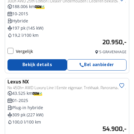
300h AWD 25th Edition | Dealer Onderhouden | Lederen bekleding | Stoelverwarming | Cruise Control Adaptive | Navigatie | Climate Control | Trekhaak afneembaar
188.006 km
10-2015
Hybride
197 pk (145 kW)
19,2 l/100 km
20.950,-
Vergelijk
'S-GRAVENHAGE
Bekijk details
Bel aanbieder
Lexus
NX
Nx 450h+ AWD Luxury Line | Eerste eigenaar, Trekhaak, Panoramadak, Stoelverwarming, 360 Camera, 1500KG Trekgewicht
43.525 km
01-2025
Plug-in hybride
309 pk (227 kW)
100,0 l/100 km
54.900,-