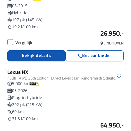
03-2015
Hybride
197 pk (145 kW)
19,2 l/100 km
26.950,-
Vergelijk
EINDHOVEN
Bekijk details
Bel aanbieder
Lexus
NX
450h+ AWD 35th Edition | Direct Leverbaar | Panoramisch Schuifdak | Demo |
5.000 km
05-2026
Plug-in hybride
292 pk (215 kW)
69 km
31,3 l/100 km
64.950,-