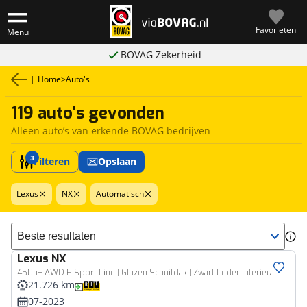
Favorieten
Menu
BOVAG Zekerheid
|
Home
>
Auto's
119 auto's gevonden
Alleen auto’s van erkende BOVAG bedrijven
3
Filteren
Opslaan
Lexus
NX
Automatisch
Sorteer resultaten
Lexus
NX
450h+ AWD F-Sport Line | Glazen Schuifdak | Zwart Leder Interieur |
21.726 km
07-2023