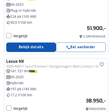
04-2023
Plug-in hybride
224 pk (165 kW)
90,9 l/100 km
51.900,-
Vergelijk
'S-GRAVENHAGE
Bekijk details
Bel aanbieder
Lexus
NX
300h AWD F Sport Premium | Stoelgeheugen | Mark Levinson | Stoelkoeling |
141.721 km
09-2020
Hybride
197 pk (145 kW)
17,2 l/100 km
38.950,-
Vergelijk
EINDHOVEN