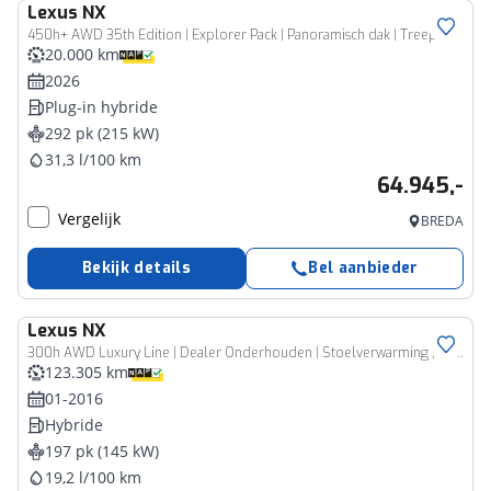
Lexus
NX
450h+ AWD 35th Edition | Explorer Pack | Panoramisch dak | Treeplanken | Trekhaak |
20.000 km
2026
Plug-in hybride
292 pk (215 kW)
31,3 l/100 km
64.945,-
Vergelijk
BREDA
Bekijk details
Bel aanbieder
Lexus
NX
300h AWD Luxury Line | Dealer Onderhouden | Stoelverwarming | LED-Verlichting | Navigatie | Cruise Control | Lederen Bekleding |
123.305 km
01-2016
Hybride
197 pk (145 kW)
19,2 l/100 km