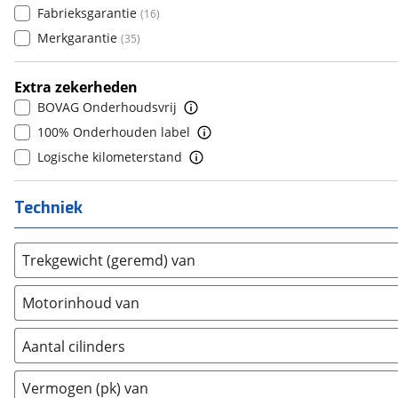
Fabrieksgarantie
(
16
)
Daihatsu
(
5
)
8
(
0
)
Merkgarantie
(
35
)
Daimler
(
2
)
9
(
0
)
DFSK
(
20
)
10+
(
0
)
Extra zekerheden
Dodge
(
109
)
BOVAG Onderhoudsvrij
Dongfeng
(
90
)
100% Onderhouden label
Donkervoort
(
0
)
Logische kilometerstand
DS
(
426
)
Estrima
(
2
)
Techniek
Etalian
(
0
)
Farizon
(
3
)
Trekgewicht (geremd) van
Ferrari
(
11
)
Fiat
(
1000
)
Motorinhoud van
Ford
(
4807
)
Ford USA
(
3
)
Aantal cilinders
Geely
(
125
)
2
(
0
)
Vermogen (pk) van
Genesis
(
18
)