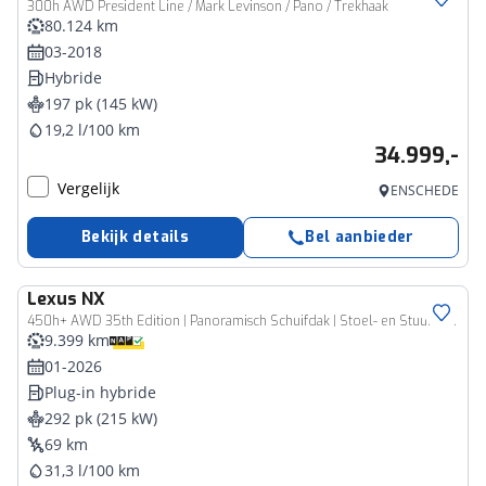
300h AWD President Line / Mark Levinson / Pano / Trekhaak
80.124 km
03-2018
Hybride
197 pk (145 kW)
19,2 l/100 km
34.999,-
Vergelijk
ENSCHEDE
Bekijk details
Bel aanbieder
Lexus
NX
450h+ AWD 35th Edition | Panoramisch Schuifdak | Stoel- en Stuurverwarming | Lexus Link + |
9.399 km
01-2026
Plug-in hybride
292 pk (215 kW)
69 km
31,3 l/100 km