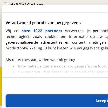
viaBOVAG.nl app
Altijd het meest recente aanbod bij de hand.
Download 'm nu.
Verantwoord gebruik van uw gegevens
Wij en
onze 1022 partners
verwerken je persoonl
viaBOVAG.nl
technologieën zoals cookies om informatie op uw a
gepersonaliseerde advertenties en content, metingen
Kosterijland
15
3981 AJ
Bunnik
productontwikkeling. U kunt kiezen wie uw gegevens gebr
Een initiatief van
BOVAG
Als u het toestaat, willen we ook graag:
Informatie verzamelen over uw geografische locati
Uw apparaat identificeren door het actief te scann
Over viaBOVAG.nl
Disclaimer- en Privacyverklaring
Cookievoorkeuren
Vacatures
Lees meer over hoe uw persoonlijke gegevens worden ve
U kunt uw toestemming op elk moment wijzigen of intrekk
Met cookies en vergelijkbare technieken zorgen we voor 
Accep
cookies zorgen ervoor dat de website goed werkt. Ook g
verbeteren. We tonen je graag relevante advertenties e