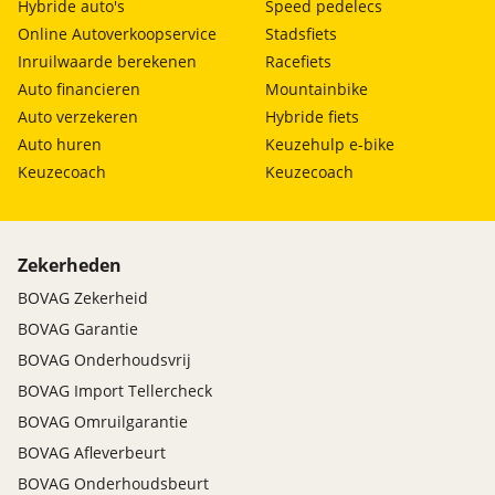
Hybride auto's
Speed pedelecs
Online Autoverkoopservice
Stadsfiets
Inruilwaarde berekenen
Racefiets
Auto financieren
Mountainbike
Auto verzekeren
Hybride fiets
Auto huren
Keuzehulp e-bike
Keuzecoach
Keuzecoach
Zekerheden
BOVAG Zekerheid
BOVAG Garantie
BOVAG Onderhoudsvrij
BOVAG Import Tellercheck
BOVAG Omruilgarantie
BOVAG Afleverbeurt
BOVAG Onderhoudsbeurt