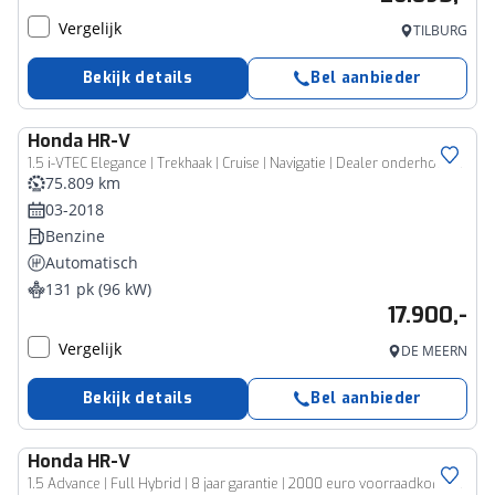
Vergelijk
TILBURG
Bekijk details
Bel aanbieder
Honda
HR-V
1.5 i-VTEC Elegance | Trekhaak | Cruise | Navigatie | Dealer onderhouden! |
75.809 km
03-2018
Benzine
Automatisch
131 pk (96 kW)
17.900,-
Vergelijk
DE MEERN
Bekijk details
Bel aanbieder
Honda
HR-V
1.5 Advance | Full Hybrid | 8 jaar garantie | 2000 euro voorraadkorting | Apple Carplay / Android auto | PDC voor en achter | Stuur en Stoelverwarming