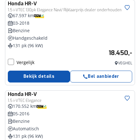
Honda
HR-V
1.5 i-VTEC 130pk Elegance Navi/ Rijklaarprijs dealer onderhouden
67.597 km
03-2018
Benzine
Handgeschakeld
131 pk (96 kW)
18.450,-
Vergelijk
VEGHEL
Bekijk details
Bel aanbieder
Honda
HR-V
1.5 i-VTEC Elegance
170.552 km
05-2016
Benzine
Automatisch
131 pk (96 kW)