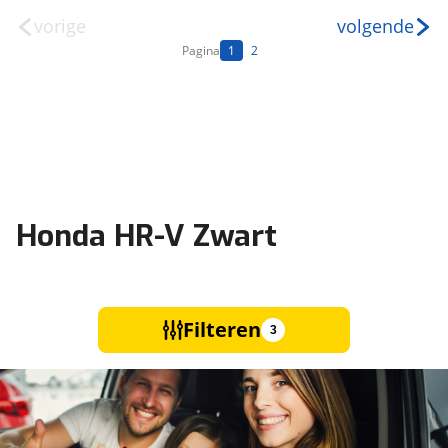
vorige
volgende
Pagina
1
2
Honda HR-V Zwart
Filteren
3