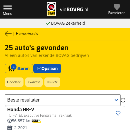
Favorieten
Menu
BOVAG Zekerheid
|
Home
>
Auto's
25 auto's gevonden
Alleen auto’s van erkende BOVAG bedrijven
3
Filteren
Opslaan
Honda
Zwart
HR-V
Sorteer resultaten
Honda
HR-V
1.5 i-VTEC Executive Panorama Trekhaak
56.857 km
12-2021