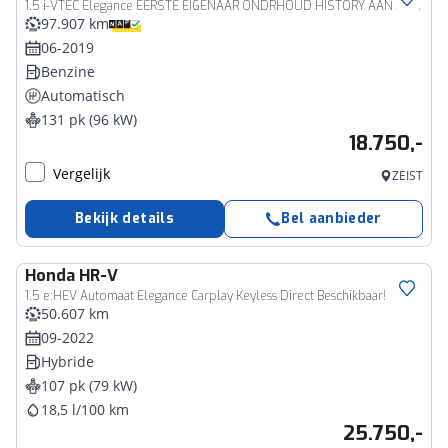
1.5 i-VTEC Elegance EERSTE EIGENAAR ONDRHOUD HISTORY AANWEZIG INCL BOVAG GARANTIE EN AFLEVERING
97.907 km
06-2019
Benzine
Automatisch
131 pk (96 kW)
18.750,-
Vergelijk
ZEIST
Bekijk details
Bel aanbieder
Honda
HR-V
1.5 e:HEV Automaat Elegance Carplay Keyless Direct Beschikbaar!
50.607 km
09-2022
Hybride
107 pk (79 kW)
18,5 l/100 km
25.750,-