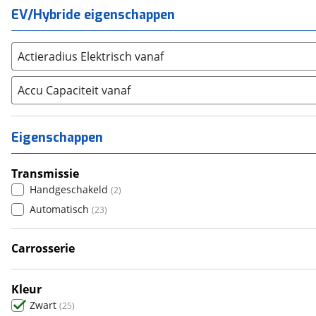
(
1906
)
EV/Hybride eigenschappen
Alle merken
Abarth
(
13
)
Aiways
(
0
)
Actieradius Elektrisch vanaf
Aixam
(
2
)
Accu Capaciteit vanaf
Alfa Romeo
(
82
)
Alpina
(
6
)
Alpine
(
10
)
Eigenschappen
Aston Martin
(
8
)
Audi
(
1927
)
Transmissie
Austin
Handgeschakeld
(
0
)
(
2
)
Auto Union
Automatisch
(
0
)
(
23
)
Benimar
(
0
)
Carrosserie
Bentley
(
12
)
SUV / Terreinwagen
(
25
)
BMW
(
3837
)
Bold
Kleur
(
2
)
Zwart
(
25
)
BYD
(
266
)