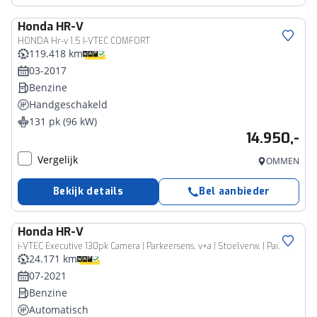
Honda
HR-V
HONDA Hr-v 1.5 I-VTEC COMFORT
119.418 km
03-2017
Benzine
Handgeschakeld
131 pk (96 kW)
14.950,-
Vergelijk
OMMEN
Bekijk details
Bel aanbieder
Honda
HR-V
i-VTEC Executive 130pk Camera | Parkeersens. v+a | Stoelverw. | Panoramadak
24.171 km
07-2021
Benzine
Automatisch