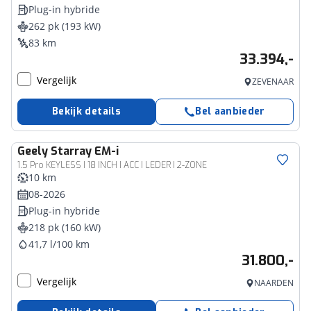
Plug-in hybride
262 pk (193 kW)
83 km
33.394,-
Vergelijk
ZEVENAAR
Bekijk details
Bel aanbieder
Geely
Starray EM-i
1.5 Pro KEYLESS I 18 INCH I ACC I LEDER I 2-ZONE
10 km
08-2026
Plug-in hybride
218 pk (160 kW)
41,7 l/100 km
31.800,-
Vergelijk
NAARDEN