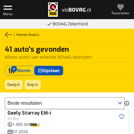
Favorieten
Menu
BOVAG Zekerheid
|
Home
>
Auto's
41 auto's gevonden
Alleen auto’s van erkende BOVAG bedrijven
2
Filteren
Opslaan
Geely
Grijs
Sorteer resultaten
Geely
Starray EM-i
1.5 Pro
1.005 km
07-2026