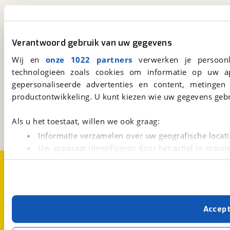
viaBOVAG.nl app
Altijd het meest recente aanbod bij de hand.
Verantwoord gebruik van uw gegevens
Download 'm nu.
Wij en
onze 1022 partners
verwerken je persoonl
technologieën zoals cookies om informatie op uw a
gepersonaliseerde advertenties en content, metingen
viaBOVAG.nl
productontwikkeling. U kunt kiezen wie uw gegevens gebr
Kosterijland
15
3981 AJ
Bunnik
Een initiatief van
Als u het toestaat, willen we ook graag:
BOVAG
Informatie verzamelen over uw geografische locati
Uw apparaat identificeren door het actief te scann
Over viaBOVAG.nl
Disclaimer- en Privacyverklaring
Lees meer over hoe uw persoonlijke gegevens worden ve
Cookievoorkeuren
Vacatures
U kunt uw toestemming op elk moment wijzigen of intrekk
Met cookies en vergelijkbare technieken zorgen we voor 
Accep
cookies zorgen ervoor dat de website goed werkt. Ook g
verbeteren. We tonen je graag relevante advertenties e