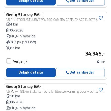
Bekijk details
Bel aanbieder
Geely
Starray EM-i
1.5 Pro STOEL/STUURVERW. 360-CAMERA CARPLAY ACC ELECTRISCHE-STOELEN DRAADLOZE-LADER 2XPDC 18''LMV ENZ. ENZ.
4 km
06-2026
Plug-in hybride
262 pk (193 kW)
83 km
34.945,-
Vergelijk
ERP
Bekijk details
Bel aanbieder
Geely
Starray EM-i
1.5 Max+ | 136km Elektrisch bereik | Stoelverwarming voor + achter | 360 camera | Flyme premium sound | Panoramadak | Massage stoelen | Stuurverwarming |
10 km
08-2026
Plug-in hybride