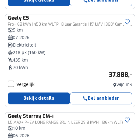
Bekijk details
Bel aanbieder
Geely
E5
Pro+ 68 kWh | 450 km WLTP | 8 Jaar Garantie | 19" LMV | 360° Camera | Warmtepomp | Leder | Blind Spot
5 km
07-2026
Elektriciteit
218 pk (160 kW)
435 km
70 kWh
37.888,-
Vergelijk
WIJCHEN
Bekijk details
Bel aanbieder
Geely
Starray EM-i
1.5 MAX+ PHEV LONG RANGE BRUIN LEER 29,8 KWH | 136km WLTP | PANORAMADAK | MASSAGE /STOEL/VERW/KOELING
10 km
06-2026