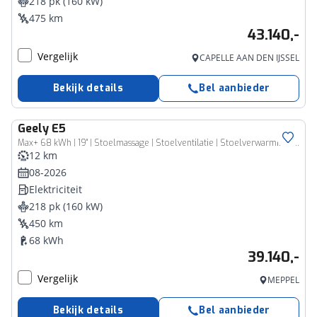
218 pk (160 kW)
475 km
43.140,-
Vergelijk
CAPELLE AAN DEN IJSSEL
Bekijk details
Bel aanbieder
Geely
E5
Max+ 68 kWh | 19" | Stoelmassage | Stoelventilatie | Stoelverwarming | 360 Camera | Warmtepomp | Flyme audio | Panoramisch schuifdak | Elektrische bedienbare achterklep |
12 km
08-2026
Elektriciteit
218 pk (160 kW)
450 km
68 kWh
39.140,-
Vergelijk
MEPPEL
Bekijk details
Bel aanbieder