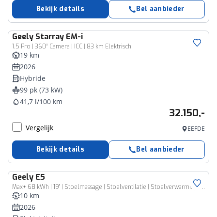
Bekijk details
Bel aanbieder
Geely
Starray EM-i
1.5 Pro | 360° Camera | ICC | 83 km Elektrisch
19 km
2026
Hybride
99 pk (73 kW)
41,7 l/100 km
32.150,-
Vergelijk
EEFDE
Bekijk details
Bel aanbieder
Geely
E5
Max+ 68 kWh | 19" | Stoelmassage | Stoelventilatie | Stoelverwarming | 360 Camera | Warmtepomp | Flyme audio | Panoramisch schuifdak | Elektrische bedienbare achterklep |
10 km
2026