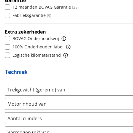
Garantie
Donkervoort
(
0
)
6
(
0
)
12 maanden BOVAG Garantie
(
28
)
DS
(
275
)
7
(
0
)
Fabrieksgarantie
(
9
)
Estrima
(
0
)
8
(
0
)
Etalian
(
0
)
9
(
0
)
Extra zekerheden
Farizon
(
0
)
10+
(
0
)
BOVAG Onderhoudsvrij
Ferrari
(
4
)
100% Onderhouden label
Fiat
(
420
)
Logische kilometerstand
Ford
(
2647
)
Ford USA
(
0
)
Techniek
Geely
(
41
)
Genesis
(
5
)
Trekgewicht (geremd) van
GMC
(
0
)
Goupil
(
0
)
Motorinhoud van
Honda
(
150
)
Hongqi
(
6
)
Aantal cilinders
Hummer
(
0
)
2
(
0
)
Vermogen (pk) van