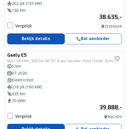
262 pk (193 kW)
136 km
38.635,-
Vergelijk
ZEVENAAR
Bekijk details
Bel aanbieder
Geely
E5
Max+ 68 kWh | 450 km WLTP | 8 Jaar Garantie | Pano | Elektr. Achterklep | 360° Camera | Warmtepomp | Verwarmde & Geventileerde Stoelen
5 km
07-2026
Elektriciteit
218 pk (160 kW)
435 km
70 kWh
39.888,-
Vergelijk
WIJCHEN