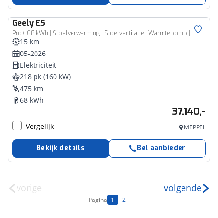
Geely
E5
Pro+ 68 kWh | Stoelverwarming | Stoelventilatie | Warmtepomp | 360 camera | Park Assist |
15 km
05-2026
Elektriciteit
218 pk (160 kW)
475 km
68 kWh
37.140,-
Vergelijk
MEPPEL
Bekijk details
Bel aanbieder
vorige
volgende
Pagina
1
2