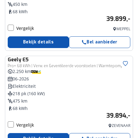
450 km
68 kWh
39.899,-
Vergelijk
MEPPEL
Bekijk details
Bel aanbieder
Geely
E5
Pro+ 68 kWh | Verw. en Geventileerde voorstoelen | Warmtepomp | 360graden Camera | PDC achter |
2.250 km
06-2026
Elektriciteit
218 pk (160 kW)
475 km
68 kWh
39.894,-
Vergelijk
ZEVENAAR