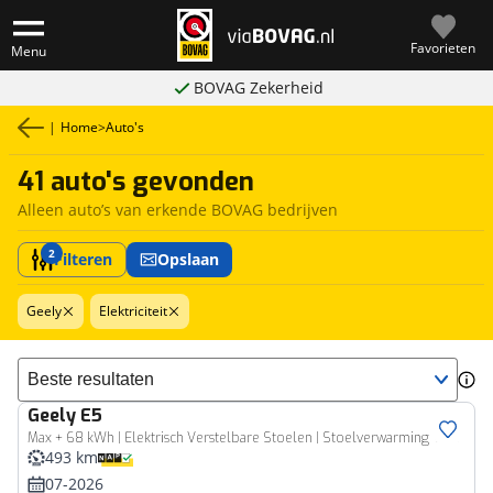
Favorieten
Menu
BOVAG Zekerheid
|
Home
>
Auto's
41 auto's gevonden
Alleen auto’s van erkende BOVAG bedrijven
2
Filteren
Opslaan
Geely
Elektriciteit
Sorteer resultaten
Geely
E5
Max + 68 kWh | Elektrisch Verstelbare Stoelen | Stoelverwarming Voor | Stoelverkoeling Voor | Stoelmassage Voor | Panoramadak | Flyme Audiosysteem | Intelligent Cruise Control | Apple Carplay / Android Auto
493 km
07-2026