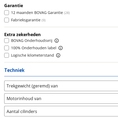
Dongfeng
(
89
)
8+
Garantie
(
0
)
6
(
0
)
Donkervoort
(
0
)
12 maanden BOVAG Garantie
(
28
)
7
(
0
)
DS
(
87
)
Fabrieksgarantie
(
9
)
8
(
0
)
Estrima
(
2
)
9
(
0
)
Etalian
(
0
)
Extra zekerheden
10+
(
0
)
Farizon
(
3
)
BOVAG Onderhoudsvrij
Ferrari
(
0
)
100% Onderhouden label
Fiat
(
480
)
Logische kilometerstand
Ford
(
1085
)
Ford USA
(
0
)
Techniek
Geely
(
41
)
Genesis
(
18
)
Trekgewicht (geremd) van
GMC
(
0
)
Goupil
(
2
)
Motorinhoud van
Honda
(
12
)
Aantal cilinders
Hongqi
(
13
)