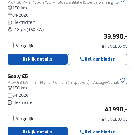
Pro+ 68 kWh | 475km WLTP | Stoelventilatie |Stoelverwarming | 360cam | Warmtepomp | 18''
150 km
04-2026
Elektriciteit
218 pk (160 kW)
39.990,-
Vergelijk
HENGELO OV
Bekijk details
Bel aanbieder
Geely
E5
Max+ 68 kWh | 19'' | Flyme Premium (16 speakers) | Massage+Ventilatie | Pano | Elek. Klep | Stuur-Stoelverw. | 450 WLTP
150 km
04-2026
Elektriciteit
41.990,-
Vergelijk
HENGELO OV
Bekijk details
Bel aanbieder