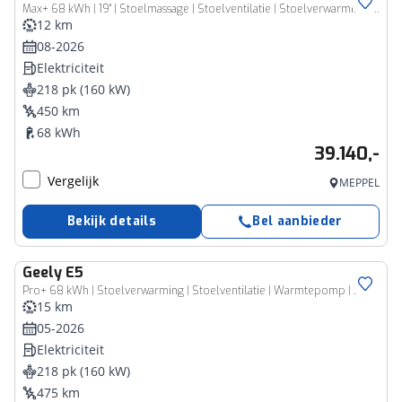
Max+ 68 kWh | 19" | Stoelmassage | Stoelventilatie | Stoelverwarming | 360 Camera | Warmtepomp | Flyme audio | Panoramisch schuifdak | Elektrische bedienbare achterklep |
12 km
08-2026
Elektriciteit
218 pk (160 kW)
450 km
68 kWh
39.140,-
Vergelijk
MEPPEL
Bekijk details
Bel aanbieder
Geely
E5
Pro+ 68 kWh | Stoelverwarming | Stoelventilatie | Warmtepomp | 360 camera | Park Assist |
15 km
05-2026
Elektriciteit
218 pk (160 kW)
475 km