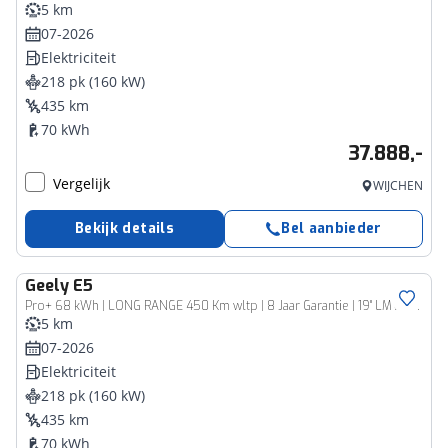
5 km
07-2026
Elektriciteit
218 pk (160 kW)
435 km
70 kWh
37.888,-
Vergelijk
WIJCHEN
Bekijk details
Bel aanbieder
Geely
E5
Pro+ 68 kWh | LONG RANGE 450 Km wltp | 8 Jaar Garantie | 19'' LMV Verwarmde & Gekoelde Stoelen | 360° View | Warmtepomp | Leder | Blindspot
5 km
07-2026
Elektriciteit
218 pk (160 kW)
435 km
70 kWh