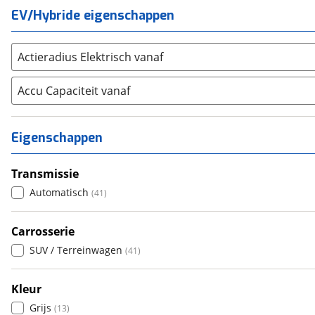
Volvo
(
1040
)
EV/Hybride eigenschappen
Alle merken
Abarth
(
20
)
Actieradius Elektrisch vanaf
Aiways
(
16
)
Aixam
(
28
)
Accu Capaciteit vanaf
Alfa Romeo
(
92
)
Alpina
(
0
)
Eigenschappen
Alpine
(
81
)
Aston Martin
(
0
)
Transmissie
Audi
(
706
)
Automatisch
(
41
)
Austin
(
0
)
Auto Union
(
0
)
Carrosserie
Benimar
(
0
)
SUV / Terreinwagen
(
41
)
Bentley
(
0
)
BMW
(
1718
)
Kleur
Bold
(
4
)
Grijs
(
13
)