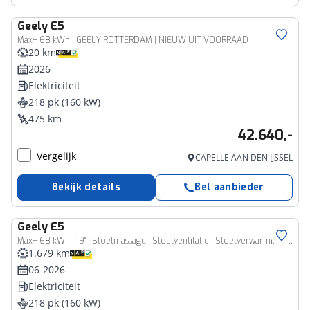
Geely
E5
Max+ 68 kWh | GEELY ROTTERDAM | NIEUW UIT VOORRAAD
20 km
2026
Elektriciteit
218 pk (160 kW)
475 km
42.640,-
Vergelijk
CAPELLE AAN DEN IJSSEL
Bekijk details
Bel aanbieder
Geely
E5
Max+ 68 kWh | 19" | Stoelmassage | Stoelventilatie | Stoelverwarming | 360 Camera | Warmtepomp | Flyme audio | Panoramisch schuifdak | Elektrische bedienbare achterklep |
1.679 km
06-2026
Elektriciteit
218 pk (160 kW)