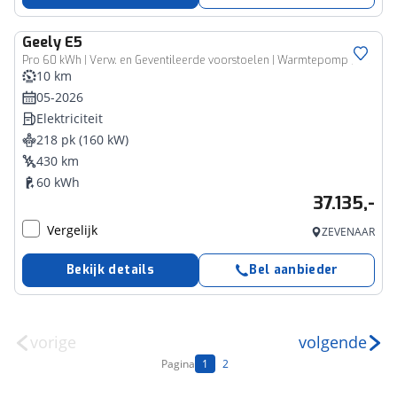
Geely
E5
Pro 60 kWh | Verw. en Geventileerde voorstoelen | Warmtepomp | 360graden Camera | PDC achter |
10 km
05-2026
Elektriciteit
218 pk (160 kW)
430 km
60 kWh
37.135,-
Vergelijk
ZEVENAAR
Bekijk details
Bel aanbieder
vorige
volgende
Pagina
1
2