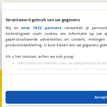
viaBOVAG.nl app
Altijd het meest recente aanbod bij de hand.
Verantwoord gebruik van uw gegevens
Download 'm nu.
Wij en
onze 1022 partners
verwerken je persoonl
technologieën zoals cookies om informatie op uw a
gepersonaliseerde advertenties en content, metingen
viaBOVAG.nl
productontwikkeling. U kunt kiezen wie uw gegevens gebr
Kosterijland
15
3981 AJ
Bunnik
Een initiatief van
Als u het toestaat, willen we ook graag:
BOVAG
Informatie verzamelen over uw geografische locati
Uw apparaat identificeren door het actief te scann
Over viaBOVAG.nl
Disclaimer- en Privacyverklaring
Lees meer over hoe uw persoonlijke gegevens worden ve
Cookievoorkeuren
Vacatures
U kunt uw toestemming op elk moment wijzigen of intrekk
Met cookies en vergelijkbare technieken zorgen we voor 
Accep
cookies zorgen ervoor dat de website goed werkt. Ook g
verbeteren. We tonen je graag relevante advertenties e