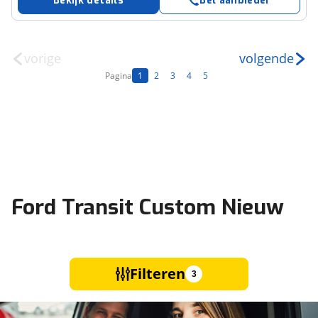
Bekijk details
Bel aanbieder
vorige
volgende
Pagina
1
2
3
4
5
Ford Transit Custom Nieuw
Filteren
3