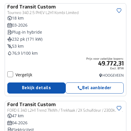
Ford
Transit Custom
Bedrijfswagen
Tourneo 340 2.5 PHEV L2H1 Kombi Limited
18 km
03-2026
Plug-in hybride
232 pk (171 kW)
53 km
76,9 l/100 km
Prijs voor zakelijke kopers:
49.772,31
Excl. BTW
Vergelijk
HOOGEVEEN
Bekijk details
Bel aanbieder
Ford
Transit Custom
Bedrijfswagen
FORD E 340 L2H1 Trend 71kWh / Trekhaak / 2X Schuifdeur / 2300KG Trekgewicht / Cruise Control / Carplay / Nieuwe Bus!
47 km
04-2026
Elektriciteit