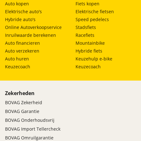
Auto kopen
Fiets kopen
Elektrische auto's
Elektrische fietsen
Hybride auto's
Speed pedelecs
Online Autoverkoopservice
Stadsfiets
Inruilwaarde berekenen
Racefiets
Auto financieren
Mountainbike
Auto verzekeren
Hybride fiets
Auto huren
Keuzehulp e-bike
Keuzecoach
Keuzecoach
Zekerheden
BOVAG Zekerheid
BOVAG Garantie
BOVAG Onderhoudsvrij
BOVAG Import Tellercheck
BOVAG Omruilgarantie