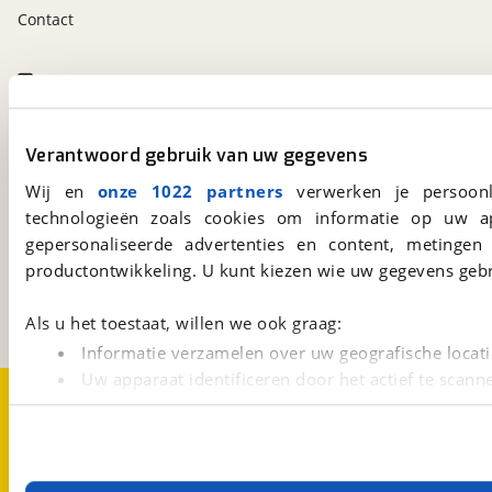
Contact
viaBOVAG.nl app
Altijd het meest recente aanbod bij de hand.
Download 'm nu.
Verantwoord gebruik van uw gegevens
Wij en
onze 1022 partners
verwerken je persoonl
technologieën zoals cookies om informatie op uw a
viaBOVAG.nl
gepersonaliseerde advertenties en content, metingen
Kosterijland
15
productontwikkeling. U kunt kiezen wie uw gegevens gebr
3981 AJ
Bunnik
Een initiatief van
BOVAG
Als u het toestaat, willen we ook graag:
Informatie verzamelen over uw geografische locati
Uw apparaat identificeren door het actief te scann
Over viaBOVAG.nl
Disclaimer- en Privacyverklaring
Lees meer over hoe uw persoonlijke gegevens worden ve
Cookievoorkeuren
Vacatures
U kunt uw toestemming op elk moment wijzigen of intrekk
Met cookies en vergelijkbare technieken zorgen we voor 