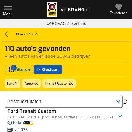
Favorieten
Menu
BOVAG Zekerheid
|
Home
>
Auto's
110 auto's gevonden
Alleen auto’s van erkende BOVAG bedrijven
3
Filteren
Opslaan
Ford
Nieuw
Transit Custom
Sorteer resultaten
Ford
Transit Custom
Bedrijfswagen
320 2.5 PHEV L2H1 Sport Dubbel Cabine | INCL. BPM | FULL OPTION |
10 km
07-2026