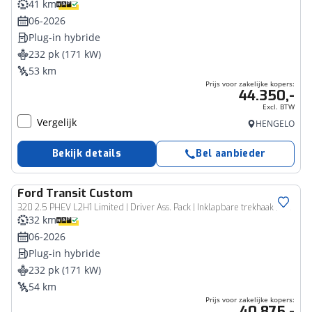
41 km
06-2026
Plug-in hybride
232 pk (171 kW)
53 km
Prijs voor zakelijke kopers:
44.350,-
Excl. BTW
Vergelijk
HENGELO
Bekijk details
Bel aanbieder
Ford
Transit Custom
Bedrijfswagen
320 2.5 PHEV L2H1 Limited | Driver Ass. Pack | Inklapbare trekhaak | Vehicle Integration System |
32 km
06-2026
Plug-in hybride
232 pk (171 kW)
54 km
Prijs voor zakelijke kopers:
40.875,-