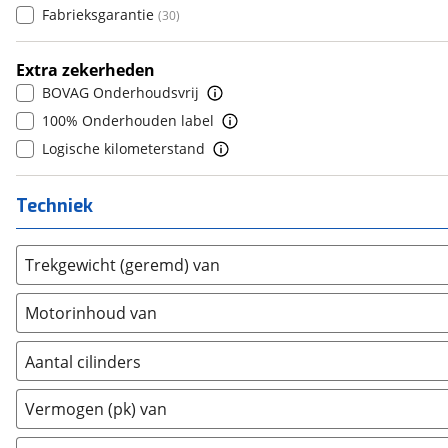
Fabrieksgarantie
(
30
)
Dongfeng
(
61
)
8
(
17
)
Donkervoort
(
0
)
9
(
4
)
Extra zekerheden
DS
(
39
)
10+
(
0
)
BOVAG Onderhoudsvrij
Estrima
(
1
)
100% Onderhouden label
Etalian
(
0
)
Logische kilometerstand
Farizon
(
3
)
Ferrari
(
0
)
Techniek
Fiat
(
380
)
Ford
(
1452
)
Trekgewicht (geremd) van
Ford USA
(
0
)
Geely
(
116
)
Motorinhoud van
Genesis
(
4
)
GMC
(
0
)
Aantal cilinders
Goupil
(
0
)
2
(
0
)
Vermogen (pk) van
Honda
(
133
)
3
(
0
)
Hongqi
(
0
)