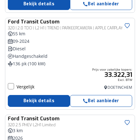
Bekijk details
Bel aanbieder
Ford
Transit Custom
Bedrijfswagen
320 | 2.0 TDCI | L2 H1 | TREND | PARKEERCAMERA | APPLE CARPLAY | ANDROID AUTO | 3-ZITS | CLIMATE CONTROL | VOORRUITVERWARMING | CRUISE CONTROL | METALLIC LAK CHROME BLUE
55 km
09-2024
Diesel
Handgeschakeld
136 pk (100 kW)
Prijs voor zakelijke kopers:
33.322,31
Excl. BTW
Vergelijk
DOETINCHEM
Bekijk details
Bel aanbieder
Ford
Transit Custom
Bedrijfswagen
320 2.5 PHEV L2H1 Limited
3 km
2026