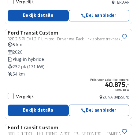
Vergelijk
TER AAR
Bekijk details
Bel aanbieder
Ford
Transit Custom
Bedrijfswagen
320 2.5 PHEV L2H1 Limited | Driver Ass. Pack | Inklapbare trekhaak | Vehicle Integration System |
5 km
2026
Plug-in hybride
232 pk (171 kW)
54 km
Prijs voor zakelijke kopers:
40.875,-
Excl. BTW
Vergelijk
ZUNA (RIJSSEN)
Bekijk details
Bel aanbieder
Ford
Transit Custom
Bedrijfswagen
300 | 2.0 TDCI | L1 H1 | TREND | AIRCO | CRUISE CONTROL | CAMERA | CARPLAY EN ANDROID AUTO | 3-ZITS | VOORRUITVERWARMING | 2740 AHW TREKHAAK MOGELIJK | LED | CLIMATE CONTROL