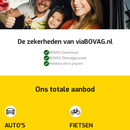
De zekerheden van viaBOVAG.nl
BOVAG Zekerheid
BOVAG Omruilgarantie
Heldere all-in prijzen
Ons totale aanbod
AUTO'S
FIETSEN