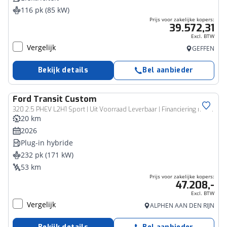
116 pk (85 kW)
Prijs voor zakelijke kopers:
39.572,31
Excl. BTW
Vergelijk
GEFFEN
Bekijk details
Bel aanbieder
Ford
Transit Custom
Bedrijfswagen
320 2.5 PHEV L2H1 Sport | Uit Voorraad Leverbaar | Financiering met 0,99& Rente | Prijs Exclusief BTW/ Inclusief BPM & Rijklaarmaak Kosten | Inklapbare Trekhaak | Navigatie | AGM Accu | Centrale Dubbele Deurvergrendeling | Verwarmbare Voorstoelen | Verwarmbaar Stuurwiel
20 km
2026
Plug-in hybride
232 pk (171 kW)
53 km
Prijs voor zakelijke kopers:
47.208,-
Excl. BTW
Vergelijk
ALPHEN AAN DEN RIJN