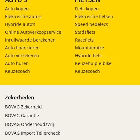
AUTO'S
FIETSEN
Auto kopen
Fiets kopen
Elektrische auto's
Elektrische fietsen
Hybride auto's
Speed pedelecs
Online Autoverkoopservice
Stadsfiets
Inruilwaarde berekenen
Racefiets
Auto financieren
Mountainbike
Auto verzekeren
Hybride fiets
Auto huren
Keuzehulp e-bike
Keuzecoach
Keuzecoach
Zekerheden
BOVAG Zekerheid
BOVAG Garantie
BOVAG Onderhoudsvrij
BOVAG Import Tellercheck