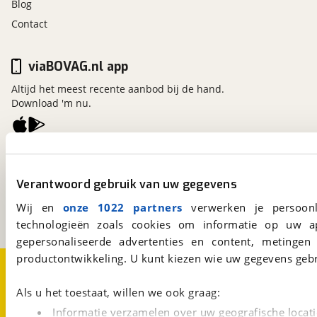
Blog
Contact
viaBOVAG.nl app
Altijd het meest recente aanbod bij de hand.
Download 'm nu.
viaBOVAG.nl
Kosterijland
15
Verantwoord gebruik van uw gegevens
3981 AJ
Bunnik
Een initiatief van
Wij en
onze 1022 partners
verwerken je persoonl
BOVAG
technologieën zoals cookies om informatie op uw a
gepersonaliseerde advertenties en content, metingen
productontwikkeling. U kunt kiezen wie uw gegevens gebr
Over viaBOVAG.nl
Disclaimer- en Privacyverklaring
Cookievoorkeuren
Vacatures
Als u het toestaat, willen we ook graag:
Informatie verzamelen over uw geografische locati