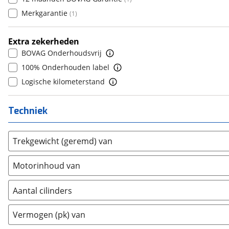
Dodge
(
11
)
7
(
0
)
Merkgarantie
(
1
)
Dongfeng
(
2
)
8
(
0
)
Donkervoort
(
0
)
9
(
0
)
Extra zekerheden
DS
(
274
)
10+
(
0
)
BOVAG Onderhoudsvrij
Estrima
(
0
)
100% Onderhouden label
Etalian
(
0
)
Logische kilometerstand
Farizon
(
0
)
Ferrari
(
4
)
Techniek
Fiat
(
417
)
Ford
(
2648
)
Trekgewicht (geremd) van
Ford USA
(
0
)
Geely
(
41
)
Motorinhoud van
Genesis
(
5
)
GMC
(
0
)
Aantal cilinders
Goupil
(
0
)
2
(
0
)
Vermogen (pk) van
Honda
(
149
)
3
(
0
)