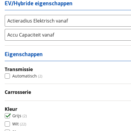
EV/Hybride eigenschappen
Toyota
(
2772
)
Volkswagen
(
3724
)
Actieradius Elektrisch vanaf
Volvo
(
1708
)
Alle merken
Abarth
Accu Capaciteit vanaf
(
7
)
Aiways
(
2
)
Aixam
(
13
)
Eigenschappen
Alfa Romeo
(
145
)
Alpina
(
4
)
Transmissie
Alpine
(
20
)
Automatisch
(
2
)
Aston Martin
(
1
)
Audi
Carrosserie
(
1983
)
Hatchback
(
2
)
Austin
(
0
)
Auto Union
(
0
)
Kleur
Grijs
Benimar
(
2
)
(
0
)
Wit
Bentley
(
22
)
(
7
)