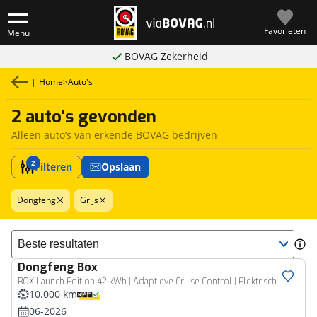
Favorieten
Menu
BOVAG Zekerheid
|
Home
>
Auto's
2 auto's gevonden
Alleen auto’s van erkende BOVAG bedrijven
2
Filteren
Opslaan
Dongfeng
Grijs
Sorteer resultaten
Dongfeng
Box
BOX Launch Edition 42 kWh | Adaptieve Cruise Control | Elektrisch Verstelbare Bestuurdersstoel + Geheugen | Stoelverwarming Bestuurder | Stoelventilatie Bestuurder | Apple Carplay | Android Auto | Sfeerverlichting | Elektrisch Inklapbare Buitenspiegels
10.000 km
06-2026