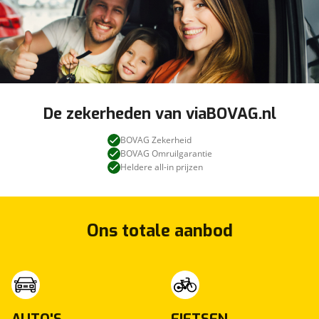
De zekerheden van viaBOVAG.nl
BOVAG Zekerheid
BOVAG Omruilgarantie
Heldere all-in prijzen
Ons totale aanbod