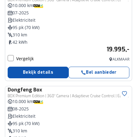
BOX Premium Edition | 360° Camera | Adaptieve Cruise Control | Elektrisch Verstelbare Bestuurdersstoel + Geheugen | Stoelverwarming Bestuurder | Stoelventilatie Bestuurder | Apple Carplay | Android Auto | Sfeerverlichting | Elektrisch Inklapbare Buitenspiegels
10.000 km
07-2025
Elektriciteit
95 pk (70 kW)
310 km
42 kWh
19.995,-
Vergelijk
ALKMAAR
Bekijk details
Bel aanbieder
Dongfeng
Box
BOX Premium Edition | 360° Camera | Adaptieve Cruise Control | Elektrisch Verstelbare Bestuurdersstoel + Geheugen | Stoelverwarming Bestuurder | Stoelventilatie Bestuurder | Apple Carplay | Android Auto | Sfeerverlichting | Elektrisch Inklapbare Buitenspiegels
10.000 km
08-2025
Elektriciteit
95 pk (70 kW)
310 km