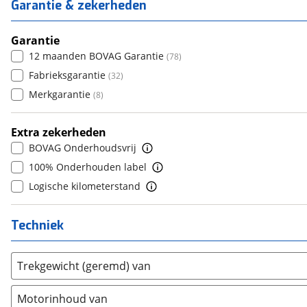
6
(
0
)
Garantie & zekerheden
4
(
0
)
6+
(
0
)
Citroën
(
1921
)
7
(
0
)
5
(
92
)
Cupra
(
1131
)
8+
Garantie
(
0
)
6
(
0
)
Dacia
12 maanden BOVAG Garantie
(
675
)
(
78
)
7
(
0
)
Daewoo
Fabrieksgarantie
(
0
)
(
32
)
8
(
0
)
Daihatsu
Merkgarantie
(
6
)
(
8
)
9
(
0
)
Daimler
(
2
)
10+
(
0
)
Extra zekerheden
DFSK
(
19
)
BOVAG Onderhoudsvrij
Dodge
(
107
)
100% Onderhouden label
Dongfeng
(
92
)
Logische kilometerstand
Donkervoort
(
0
)
DS
(
430
)
Techniek
Estrima
(
2
)
Etalian
(
0
)
Trekgewicht (geremd) van
Farizon
(
3
)
Ferrari
(
11
)
Motorinhoud van
Fiat
(
993
)