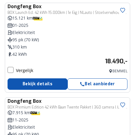
Dongfeng
Box
BOX Launch Ed. 42 kWh 15.000km | 1e Eig | NLauto | Stoelverw/koeling | Ad.cruise | Leer | LED kopl | CarPlay | Camera|17”
15.121 km
01-2025
Elektriciteit
95 pk (70 kW)
310 km
42 kWh
18.490,-
Vergelijk
BEMMEL
Bekijk details
Bel aanbieder
Dongfeng
Box
BOX Premium Edition 42 kWh Baan Twente Pakket l 360 camera l Elektrische stoel verw/venti l Adaptief Cruise control l getinte ramen l
7.915 km
11-2025
Elektriciteit
95 pk (70 kW)