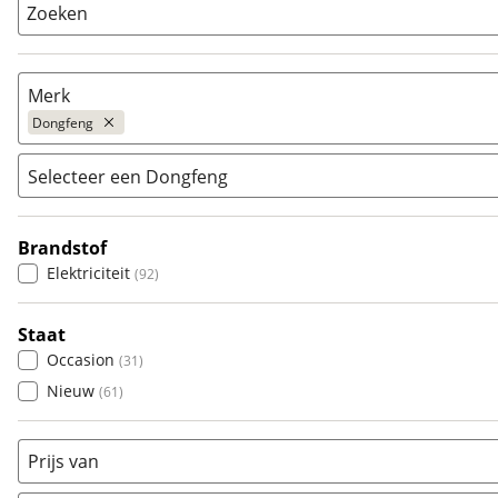
Zoeken
Merk
Dongfeng
Selecteer een Dongfeng
Populair
Audi
(
4896
)
Brandstof
Box
(
92
)
BMW
(
10013
)
Elektriciteit
(
92
)
Citroën
(
1921
)
Fiat
(
993
)
Staat
Ford
(
4808
)
Occasion
(
31
)
Hyundai
(
2375
)
Nieuw
(
61
)
Kia
(
5457
)
Mazda
(
1855
)
Prijs van
Mercedes-Benz
(
7576
)