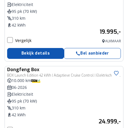
Elektriciteit
95 pk (70 kW)
310 km
42 kWh
19.995,-
Vergelijk
ALKMAAR
Bekijk details
Bel aanbieder
Dongfeng
Box
BOX Launch Edition 42 kWh | Adaptieve Cruise Control | Elektrisch Verstelbare Bestuurdersstoel + Geheugen | Stoelverwarming Bestuurder | Stoelventilatie Bestuurder | Apple Carplay | Android Auto | Sfeerverlichting | Elektrisch Inklapbare Buitenspiegels
10.000 km
06-2026
Elektriciteit
95 pk (70 kW)
310 km
42 kWh
24.999,-