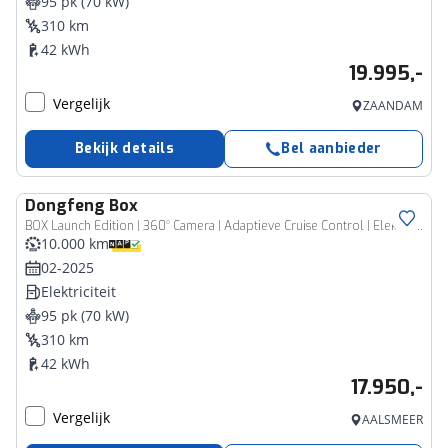
95 pk (70 kW)
310 km
42 kWh
19.995,-
Vergelijk
ZAANDAM
Bekijk details
Bel aanbieder
Dongfeng
Box
BOX Launch Edition | 360° Camera | Adaptieve Cruise Control | Elektrisch Verstelbare Bestuurdersstoel + Geheugen | Stoelverwarming Bestuurder | Stoelventilatie Bestuurder | Apple Carplay | Android Auto | Sfeerverlichting | Elektrisch Inklapbare Buitenspiegels
10.000 km
02-2025
Elektriciteit
95 pk (70 kW)
310 km
42 kWh
17.950,-
Vergelijk
AALSMEER