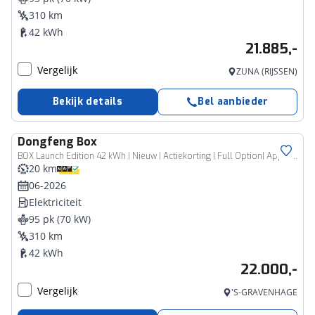
310 km
42 kWh
21.885,-
Vergelijk
ZUNA (RIJSSEN)
Bekijk details
Bel aanbieder
Dongfeng
Box
BOX Launch Edition 42 kWh | Nieuw | Actiekorting | Full Option| Apple CarPlay & Android Auto |310 km range|
20 km
06-2026
Elektriciteit
95 pk (70 kW)
310 km
42 kWh
22.000,-
Vergelijk
'S-GRAVENHAGE