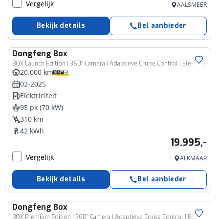
Vergelijk
AALSMEER
Bekijk details
Bel aanbieder
Dongfeng
Box
BOX Launch Edition | 360° Camera | Adaptieve Cruise Control | Elektrisch Verstelbare Bestuurdersstoel + Geheugen | Stoelverwarming Bestuurder | Stoelventilatie Bestuurder | Apple Carplay | Android Auto | Sfeerverlichting | Elektrisch Inklapbare Buitenspiegels
20.000 km
02-2025
Elektriciteit
95 pk (70 kW)
310 km
42 kWh
19.995,-
Vergelijk
ALKMAAR
Bekijk details
Bel aanbieder
Dongfeng
Box
BOX Premium Edition | 360° Camera | Adaptieve Cruise Control | Elektrisch Verstelbare Bestuurdersstoel + Geheugen | Stoelverwarming Bestuurder | Stoelventilatie Bestuurder | Apple Carplay | Android Auto | Sfeerverlichting | Elektrisch Inklapbare Buitenspiegels