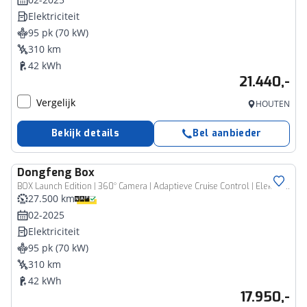
Elektriciteit
95 pk (70 kW)
310 km
42 kWh
21.440,-
Vergelijk
HOUTEN
Bekijk details
Bel aanbieder
Dongfeng
Box
BOX Launch Edition | 360° Camera | Adaptieve Cruise Control | Elektrisch Verstelbare Bestuurdersstoel + Geheugen | Stoelverwarming Bestuurder | Stoelventilatie Bestuurder | Apple Carplay | Android Auto | Sfeerverlichting | Elektrisch Inklapbare Buitenspiegels
27.500 km
02-2025
Elektriciteit
95 pk (70 kW)
310 km
42 kWh
17.950,-