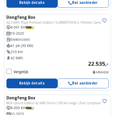
Bekijk details
Bel aanbieder
Dongfeng
Box
42,3 kWh 95pk Premium Edition | SUMMER DEALS | Parkeer Camera 360º | Stoelverwarming& verkoeling | Navigatie | Adaptive Cruise Control | Climate Control | Apple Carplay & Android Auto
4.041 km
10-2025
Elektriciteit
41 pk (30 kW)
310 km
42 kWh
22.535,-
Vergelijk
ARNHEM
Bekijk details
Bel aanbieder
Dongfeng
Box
BOX Launch Edition 42 kWh Demo | 310 km range | Zeer compleet | Apple Carplay/Android Auto| 7 jaar garantie op accu |
8.450 km
02-2025