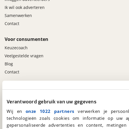
Ik wil ook adverteren
Samenwerken
Contact
Voor consumenten
Keuzecoach
Veelgestelde vragen
Blog
Contact
viaBOVAG.nl app
Altijd het meest recente aanbod bij de hand.
Verantwoord gebruik van uw gegevens
Download 'm nu.
Wij en
onze 1022 partners
verwerken je persoonl
technologieën zoals cookies om informatie op uw a
gepersonaliseerde advertenties en content, metingen
viaBOVAG.nl