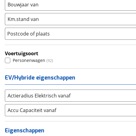
Mini
(
1962
)
Bouwjaar van
Nissan
(
1862
)
Km.stand van
Opel
(
3265
)
Peugeot
(
4512
)
Postcode of plaats
Renault
(
5346
)
Seat
(
1025
)
Voertuigsoort
SKODA
(
2375
)
Personenwagen
(
92
)
Suzuki
(
1031
)
Toyota
(
7087
)
EV/Hybride eigenschappen
Volkswagen
(
7865
)
Volvo
(
5606
)
Alle merken
Actieradius Elektrisch vanaf
Abarth
(
30
)
Aiways
Accu Capaciteit vanaf
(
17
)
Aixam
(
76
)
Alfa Romeo
(
394
)
Eigenschappen
Alpina
(
17
)