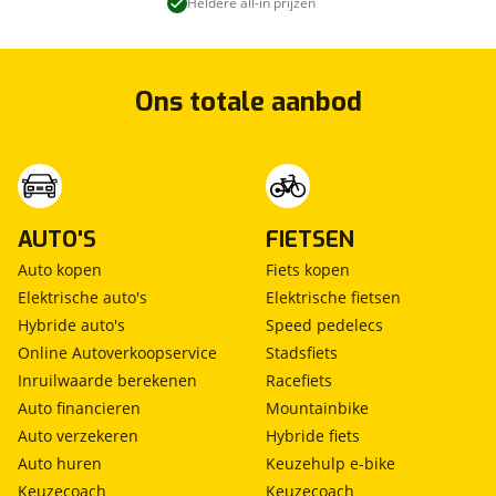
Heldere all-in prijzen
Ons totale aanbod
AUTO'S
FIETSEN
Auto kopen
Fiets kopen
Elektrische auto's
Elektrische fietsen
Hybride auto's
Speed pedelecs
Online Autoverkoopservice
Stadsfiets
Inruilwaarde berekenen
Racefiets
Auto financieren
Mountainbike
Auto verzekeren
Hybride fiets
Auto huren
Keuzehulp e-bike
Keuzecoach
Keuzecoach