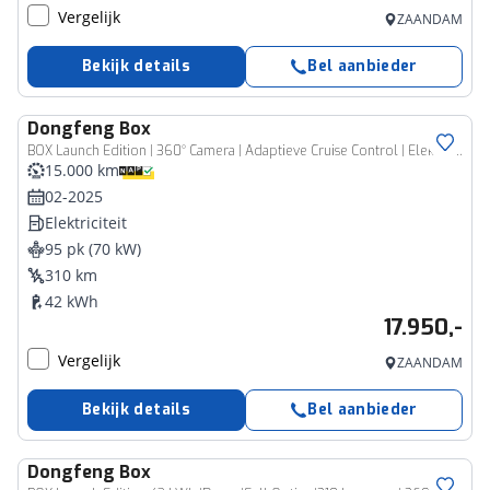
Vergelijk
ZAANDAM
Bekijk details
Bel aanbieder
Dongfeng
Box
BOX Launch Edition | 360° Camera | Adaptieve Cruise Control | Elektrisch Verstelbare Bestuurdersstoel + Geheugen | Stoelverwarming Bestuurder | Stoelventilatie Bestuurder | Apple Carplay | Android Auto | Sfeerverlichting | Elektrisch Inklapbare Buitenspiegels
15.000 km
02-2025
Elektriciteit
95 pk (70 kW)
310 km
42 kWh
17.950,-
Vergelijk
ZAANDAM
Bekijk details
Bel aanbieder
Dongfeng
Box