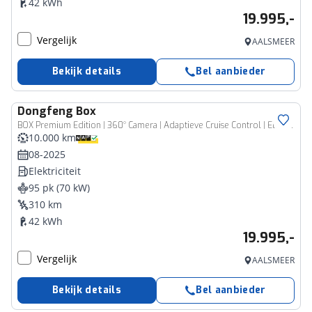
42 kWh
19.995,-
Vergelijk
AALSMEER
Bekijk details
Bel aanbieder
Dongfeng
Box
BOX Premium Edition | 360° Camera | Adaptieve Cruise Control | Elektrisch Verstelbare Bestuurdersstoel + Geheugen | Stoelverwarming Bestuurder | Stoelventilatie Bestuurder | Apple Carplay | Android Auto | Sfeerverlichting | Elektrisch Inklapbare Buitenspiegels
10.000 km
08-2025
Elektriciteit
95 pk (70 kW)
310 km
42 kWh
19.995,-
Vergelijk
AALSMEER
Bekijk details
Bel aanbieder