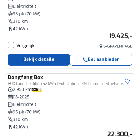
Elektriciteit
95 pk (70 kW)
310 km
42 kWh
19.425,-
Vergelijk
'S-GRAVENHAGE
Bekijk details
Bel aanbieder
Dongfeng
Box
BOX Launch Edition 42 kWh | Full Option | 360 Camera | Stoelverwarming & Stoelventilatie | Apple Carplay & Android Auto | Leder | 17'' LMV |
2.953 km
08-2025
Elektriciteit
95 pk (70 kW)
310 km
42 kWh
22.300,-