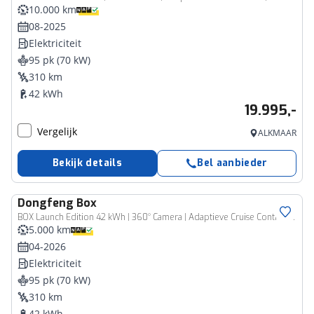
10.000 km
08-2025
Elektriciteit
95 pk (70 kW)
310 km
42 kWh
19.995,-
Vergelijk
ALKMAAR
Bekijk details
Bel aanbieder
Dongfeng
Box
BOX Launch Edition 42 kWh | 360° Camera | Adaptieve Cruise Control | Elektrisch Verstelbare Bestuurdersstoel + Geheugen | Stoelverwarming Bestuurder | Stoelventilatie Bestuurder | Apple Carplay | Android Auto | Sfeerverlichting | Elektrisch Inklapbare Buitenspiegels
5.000 km
04-2026
Elektriciteit
95 pk (70 kW)
310 km
42 kWh