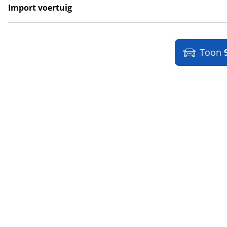
Import voertuig
LYNKenCO
(
1
)
Ja
(
2
)
MAN
(
13
)
Nee
(
29
)
Maserati
(
47
)
Toon
Max Mobiel
(
1
)
Maxus
(
97
)
Maybach
(
2
)
Mazda
(
1855
)
McLaren
(
4
)
Mega
(
1
)
Mercedes-Benz
(
7576
)
MG
(
732
)
Microcar
(
21
)
Microlino
(
4
)
Mini
(
1962
)
Mitsubishi
(
1048
)
Mobilize
(
4
)