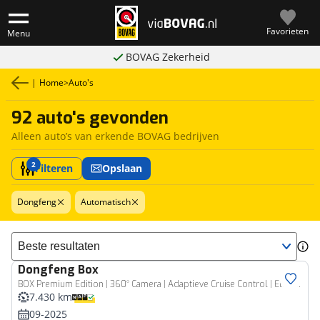
Favorieten
Menu
BOVAG Zekerheid
|
Home
>
Auto's
92 auto's gevonden
Alleen auto’s van erkende BOVAG bedrijven
2
Filteren
Opslaan
Dongfeng
Automatisch
Sorteer resultaten
Dongfeng
Box
BOX Premium Edition | 360° Camera | Adaptieve Cruise Control | Elektrisch Verstelbare Bestuurdersstoel + Geheugen | Stoelverwarming Bestuurder | Stoelventilatie Bestuurder | Apple Carplay | Android Auto | Sfeerverlichting | Elektrisch Inklapbare Buitenspiegels
7.430 km
09-2025