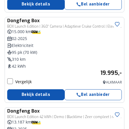
Bekijk details
Bel aanbieder
Dongfeng
Box
BOX Launch Edition | 360° Camera | Adaptieve Cruise Control | Elektrisch Verstelbare Bestuurdersstoel + Geheugen | Stoelverwarming Bestuurder | Stoelventilatie Bestuurder | Apple Carplay | Android Auto | Sfeerverlichting | Elektrisch Inklapbare Buitenspiegels
15.000 km
02-2025
Elektriciteit
95 pk (70 kW)
310 km
42 kWh
19.995,-
Vergelijk
ALKMAAR
Bekijk details
Bel aanbieder
Dongfeng
Box
BOX Launch Edition 42 kWh | Demo | Blacklime | Zeer compleet | meer dan 310 km range | 360 graden camera | Stoelkoeling/verwarming | Apple Carplay/ Android auto |
13.187 km
02-2025