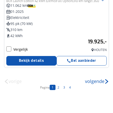
BOX Launch Edition 42 kWh |Demo|Full Option|310 km range| 360 camera| Stoelkoeling & verwarming|
11.062 km
01-2025
Elektriciteit
95 pk (70 kW)
310 km
42 kWh
19.925,-
Vergelijk
HOUTEN
Bekijk details
Bel aanbieder
vorige
volgende
Pagina
1
2
3
4