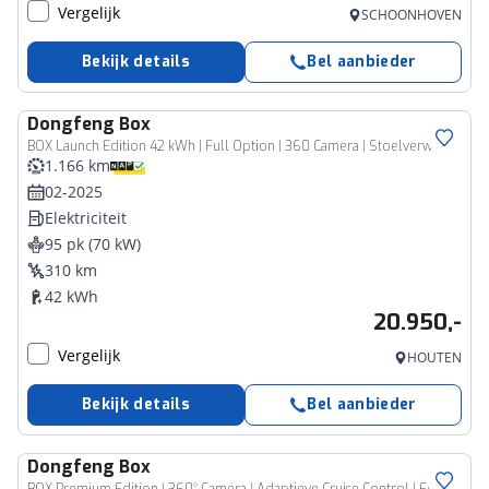
Vergelijk
SCHOONHOVEN
Bekijk details
Bel aanbieder
Dongfeng
Box
BOX Launch Edition 42 kWh | Full Option | 360 Camera | Stoelverwarming & Stoelventilatie | Apple Carplay & Android Auto | Leder | 17'' LMV |
1.166 km
02-2025
Elektriciteit
95 pk (70 kW)
310 km
42 kWh
20.950,-
Vergelijk
HOUTEN
Bekijk details
Bel aanbieder
Dongfeng
Box