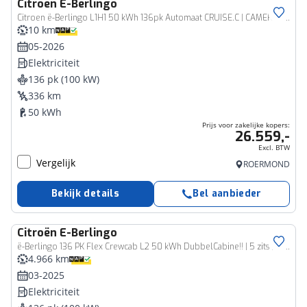
Citroën
E-Berlingo
Bedrijfswagen
Citroen ë-Berlingo L1H1 50 kWh 136pk Automaat CRUISE.C | CAMERA | DAB | NAVI | APPLE-CARPLAY | STOELVERW.
10 km
05-2026
Elektriciteit
136 pk (100 kW)
336 km
50 kWh
Prijs voor zakelijke kopers:
26.559,-
Excl. BTW
Vergelijk
ROERMOND
Bekijk details
Bel aanbieder
Citroën
E-Berlingo
Bedrijfswagen
ë-Berlingo 136 PK Flex Crewcab L2 50 kWh DubbelCabine!! | 5 zits | 100% Elektrisch! | Grijs Kenteken | Navigatie |
4.966 km
03-2025
Elektriciteit