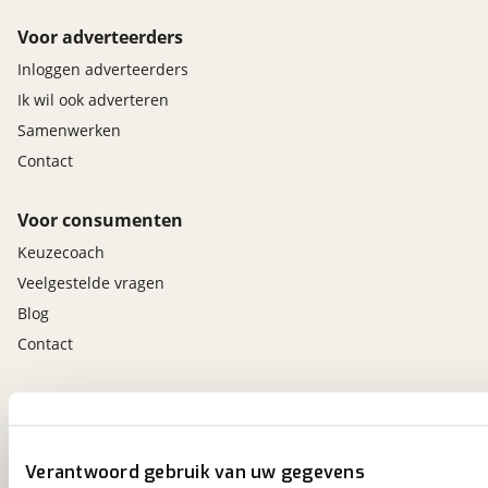
Voor adverteerders
Inloggen adverteerders
Ik wil ook adverteren
Samenwerken
Contact
Voor consumenten
Keuzecoach
Veelgestelde vragen
Blog
Contact
viaBOVAG.nl app
Altijd het meest recente aanbod bij de hand.
Download 'm nu.
Verantwoord gebruik van uw gegevens