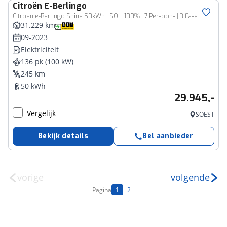
Citroën
E-Berlingo
Citroen ë-Berlingo Shine 50kWh | SOH 100% | 7 Persoons | 3 Fase | Digital Cockpit | Zondag Open!
31.229 km
09-2023
Elektriciteit
136 pk (100 kW)
245 km
50 kWh
29.945,-
Vergelijk
SOEST
Bekijk details
Bel aanbieder
vorige
volgende
Pagina
1
2