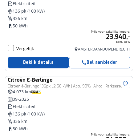
Elektriciteit
136 pk (100 kW)
336 km
50 kWh
Prijs voor zakelijke kopers:
23.940,-
Excl. BTW
Vergelijk
AMSTERDAM-DUIVENDRECHT
Bekijk details
Bel aanbieder
Citroën
E-Berlingo
Bedrijfswagen
Citroen ë-Berlingo 136pk L2 50 kWh | Accu 99% | Airco | Parkeersenoren | Camera | Cruise Control | Vloerplaat | Dodehoekbewaking
4.073 km
09-2025
Elektriciteit
136 pk (100 kW)
336 km
50 kWh
Prijs voor zakelijke kopers: