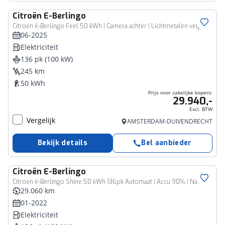
Citroën
E-Berlingo
Zakelijk voertuig
Citroen ë-Berlingo Feel 50 kWh | Camera achter | Lichtmetalen velgen | Cruise control | Apple Carplay - Android Auto | Navi
06-2025
Elektriciteit
136 pk (100 kW)
245 km
50 kWh
Prijs voor zakelijke kopers:
29.940,-
Excl. BTW
Vergelijk
AMSTERDAM-DUIVENDRECHT
Bekijk details
Bel aanbieder
Citroën
E-Berlingo
Citroen ë-Berlingo Shine 50 kWh 136pk Automaat | Accu 90% | Navigatie | Camera achter | Keyless start | Automatische airco | Head-up display | Cruise control | Apple Carplay en Android auto
29.060 km
01-2022
Elektriciteit