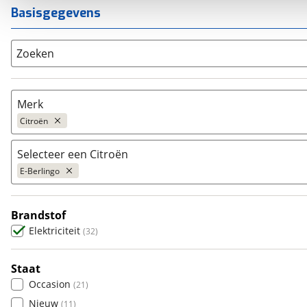
Basisgegevens
Zoeken
Merk
Citroën
Selecteer een Citroën
Populair
E-Berlingo
Audi
(
715
)
BMW
(
1704
)
Brandstof
Citroën
2CV
(
649
)
(
0
)
Elektriciteit
(
32
)
Fiat
Ami
(
487
)
(
41
)
Ford
Berlingo
(
1069
)
(
6
)
Staat
Hyundai
C-Zero
(
703
)
(
1
)
Occasion
(
21
)
Kia
C1
(
2130
)
(
0
)
Nieuw
(
11
)