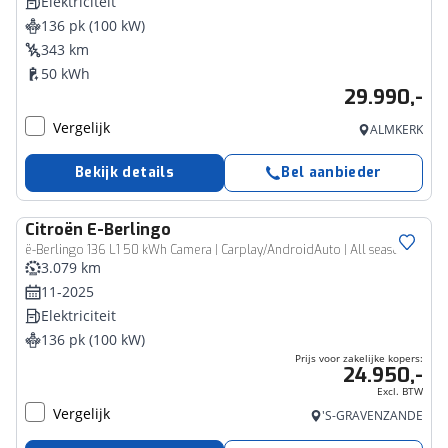
Elektriciteit
136 pk (100 kW)
343 km
50 kWh
29.990,-
Vergelijk
ALMKERK
Bekijk details
Bel aanbieder
Citroën
E-Berlingo
Bedrijfswagen
ë-Berlingo 136 L1 50 kWh Camera | Carplay/AndroidAuto | All season
3.079 km
11-2025
Elektriciteit
136 pk (100 kW)
Prijs voor zakelijke kopers:
24.950,-
Excl. BTW
Vergelijk
'S-GRAVENZANDE