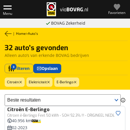
Favorieten
Menu
BOVAG Zekerheid
|
Home
>
Auto's
32 auto's gevonden
Alleen auto’s van erkende BOVAG bedrijven
3
Filteren
Opslaan
Citroën
Elektriciteit
E-Berlingo
Sorteer resultaten
Citroën
E-Berlingo
Citroen ë-Berlingo Feel 50 kWh - SOH 92,3% !!! - ORIGINEEL NEDERLANDSE AUTO - AFNEEMBARE TREKHAAK - TREKGEWICHT 750 KG - NAVIGATIE - PARKEERSENSOREN ACHTER - VOORSTOELEN VERWARMD - MIDDENARMSTEUN VOOR - CLIMATE CONTROL - CRUISE CONTROL - 3 FASE LADEN - ACHTERRUIT APART TE OPENEN
40.956 km
02-2023