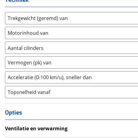
Techniek
Farizon
(
3
)
Ferrari
(
0
)
Trekgewicht (geremd) van
Fiat
(
487
)
Ford
(
1069
)
Motorinhoud van
Ford USA
(
0
)
Geely
(
41
)
Aantal cilinders
Genesis
(
17
)
2
(
0
)
Vermogen (pk) van
GMC
(
0
)
3
(
0
)
Goupil
(
2
)
4
(
0
)
Acceleratie (0-100 km/u), sneller dan
Honda
(
15
)
5
(
0
)
Hongqi
(
13
)
Topsnelheid vanaf
6
(
0
)
Hyundai
(
703
)
8
(
0
)
Ineos
(
0
)
10+
(
0
)
Opties
Infiniti
(
0
)
Isuzu
(
4
)
Ventilatie en verwarming
Iveco
(
0
)
Airco