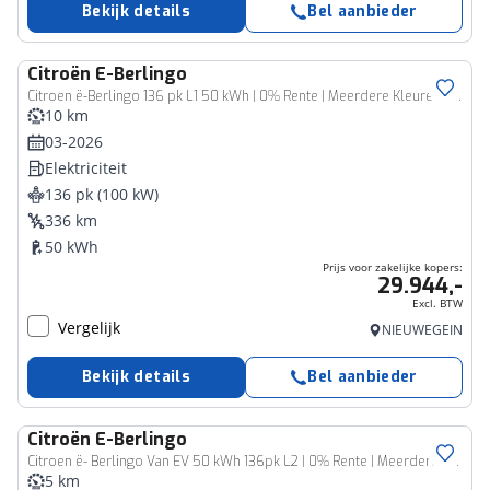
Bekijk details
Bel aanbieder
Citroën
E-Berlingo
Bedrijfswagen
Citroen ë-Berlingo 136 pk L1 50 kWh | 0% Rente | Meerdere Kleuren Leverbaar | Camera | Laadruimte Bescherming |
10 km
03-2026
Elektriciteit
136 pk (100 kW)
336 km
50 kWh
Prijs voor zakelijke kopers:
29.944,-
Excl. BTW
Vergelijk
NIEUWEGEIN
Bekijk details
Bel aanbieder
Citroën
E-Berlingo
Bedrijfswagen
Citroen ë- Berlingo Van EV 50 kWh 136pk L2 | 0% Rente | Meerdere Kleuren Leverbaar | Long | Rondom Camera Zicht | Navigatie | Carplay
5 km