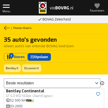
Favorieten
Menu
BOVAG Zekerheid
|
Home
>
Auto's
35 auto's gevonden
Alleen auto’s van erkende BOVAG bedrijven
2
Filteren
Opslaan
Bentley
Occasion
Sorteer resultaten
Bentley
Continental
GT 6.0 W12 560pk | Zwart/Cognac |
52.500 km
03-2005