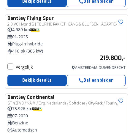
Bekijk details
Bel aanbieder
Bentley
Flying Spur
2.9 V6 Hybrid S | TOURING PAKKET | BANG & OLUFSEN | ADAPTIEVE CRUISE CONTROL | BLACK PACK | STOELVENTILATIE | STOELMASSAGE | PANORAMA/SCHUIF-KANTELDAK | LUCHTVERING | SPORTUITLAAT | 360 CAMERA | BTW AUTO | 1E EIGENAAR | 22 INCH |
4.989 km
01-2025
Plug-in hybride
416 pk (306 kW)
219.800,-
Vergelijk
AMSTERDAM-DUIVENDRECHT
Bekijk details
Bel aanbieder
Bentley
Continental
GT 4.0 V8 / NAIM / Org. Nederlands / Softclose / City-Pack / Touring-Pack
75.926 km
07-2020
Benzine
Automatisch