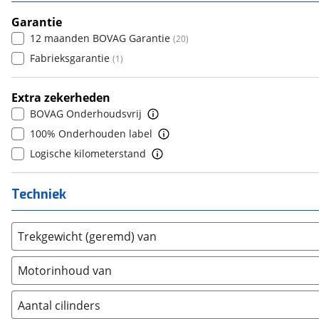
7
(
0
)
5
(
8
)
Cupra
(
921
)
8+
Garantie
(
19
)
6
(
0
)
Dacia
12 maanden BOVAG Garantie
(
834
)
(
20
)
7
(
1
)
Daewoo
Fabrieksgarantie
(
1
)
(
1
)
8
(
0
)
Daihatsu
(
19
)
9
(
0
)
Extra zekerheden
Daimler
(
2
)
10+
(
0
)
BOVAG Onderhoudsvrij
DFSK
(
6
)
100% Onderhouden label
Dodge
(
81
)
Logische kilometerstand
Dongfeng
(
31
)
Donkervoort
(
1
)
Techniek
DS
(
456
)
Estrima
(
1
)
Trekgewicht (geremd) van
Etalian
(
0
)
Farizon
(
0
)
Motorinhoud van
Ferrari
(
15
)
Fiat
(
2084
)
Aantal cilinders
Ford
(
7131
)