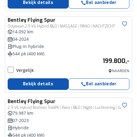
Bekijk details
Bel aanbieder
Bentley
Flying Spur
Odyssean 2.9 V6 Hybrid B&O | MASSAGE | PANO | NACHTZICHT
14.092 km
04-2024
Plug-in hybride
544 pk (400 kW)
199.800,-
Vergelijk
NAARDEN
Bekijk details
Bel aanbieder
Bentley
Flying Spur
2.9 V6 Hybrid Mulliner 544PK | Pano | B&O | Night | Luchtvering | Garantie
79.987 km
07-2023
Hybride
544 pk (400 kW)