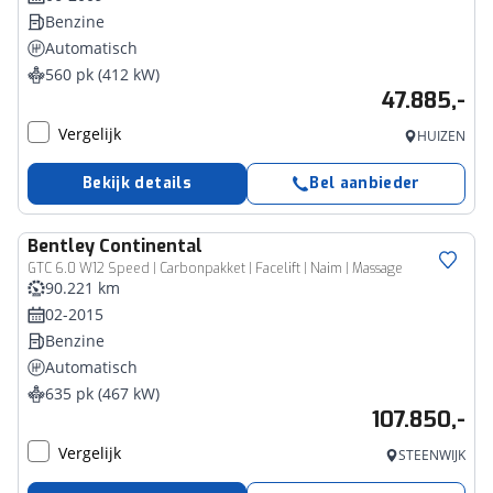
Benzine
Automatisch
560 pk (412 kW)
47.885,-
Vergelijk
HUIZEN
Bekijk details
Bel aanbieder
Bentley
Continental
GTC 6.0 W12 Speed | Carbonpakket | Facelift | Naim | Massage
90.221 km
02-2015
Benzine
Automatisch
635 pk (467 kW)
107.850,-
Vergelijk
STEENWIJK