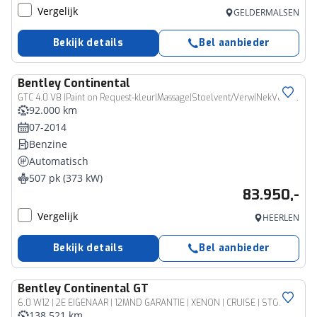
Vergelijk
GELDERMALSEN
Bekijk details
Bel aanbieder
Bentley
Continental
GTC 4.0 V8 |Paint on Request-kleur|Massage|Stoelvent/Verw|NekVerw|Camera
92.000 km
07-2014
Benzine
Automatisch
507 pk (373 kW)
83.950,-
Vergelijk
HEERLEN
Bekijk details
Bel aanbieder
Bentley
Continental GT
6.0 W12 | 2E EIGENAAR | 12MND GARANTIE | XENON | CRUISE | STOELVERWARMING | CLIMA | NAVI |
138.521 km