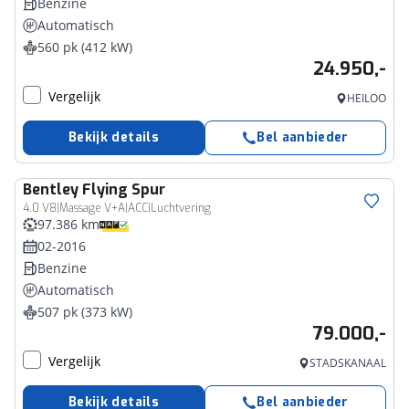
Benzine
Automatisch
560 pk (412 kW)
24.950,-
Vergelijk
HEILOO
Bekijk details
Bel aanbieder
Bentley
Flying Spur
4.0 V8|Massage V+A|ACC|Luchtvering
97.386 km
02-2016
Benzine
Automatisch
507 pk (373 kW)
79.000,-
Vergelijk
STADSKANAAL
Bekijk details
Bel aanbieder