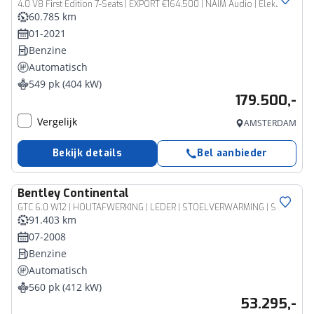
4.0 V8 First Edition 7-Seats | EXPORT €164.500 | NAIM Audio | Elektrisch. Trekhaak | 7 Zits |
60.785 km
01-2021
Benzine
Automatisch
549 pk (404 kW)
179.500,-
Vergelijk
AMSTERDAM
Bekijk details
Bel aanbieder
Bentley
Continental
GTC 6.0 W12 | HOUTAFWERKING | LEDER | STOELVERWARMING | SOFTCLOSE | 20"
91.403 km
07-2008
Benzine
Automatisch
560 pk (412 kW)
53.295,-