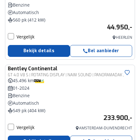
Benzine
Automatisch
560 pk (412 kW)
44.950,-
Vergelijk
HEERLEN
Bekijk details
Bel aanbieder
Bentley
Continental
GT 4.0 V8 S | ROTATING DISPLAY | NAIM SOUND | PANORAMADAK | TOURING PAKKET | HEAD-UP | ADAPTIEVE CRUISE CONTROL | CARBON INTERIEURLIJSTEN | SOFTCLOSE | STOELMASSAGE | STOELVENTILATIE | BTW AUTO | 1E EIGENAAR |
45.496 km
01-2024
Benzine
Automatisch
549 pk (404 kW)
233.900,-
Vergelijk
AMSTERDAM-DUIVENDRECHT