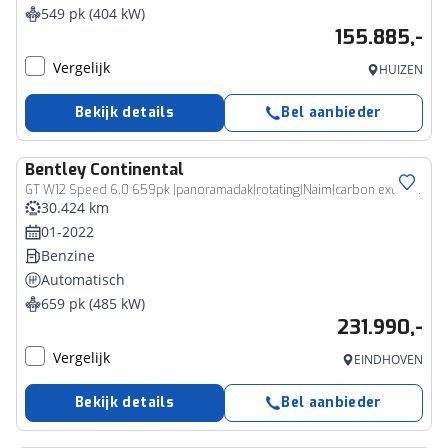
549 pk (404 kW)
155.885,-
Vergelijk
HUIZEN
Bekijk details
Bel aanbieder
Bentley
Continental
GT W12 Speed 6.0 659pk |panoramadak|rotating|Naim|carbon ext.|memory|360 camera|head-up|stoel&stuurverwarming|sfeerverlichting|22" LMV|
30.424 km
01-2022
Benzine
Automatisch
659 pk (485 kW)
231.990,-
Vergelijk
EINDHOVEN
Bekijk details
Bel aanbieder