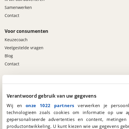
Samenwerken
Contact
Voor consumenten
Keuzecoach
Veelgestelde vragen
Blog
Contact
viaBOVAG.nl app
Altijd het meest recente aanbod bij de hand.
Verantwoord gebruik van uw gegevens
Download 'm nu.
Wij en
onze 1022 partners
verwerken je persoonl
technologieën zoals cookies om informatie op uw a
viaBOVAG.nl
gepersonaliseerde advertenties en content, metingen
productontwikkeling. U kunt kiezen wie uw gegevens gebr
Kosterijland
15