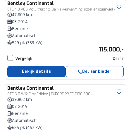
Bentley
Continental
GTC 4.0 V8S Voluitrusting, Oa Nekverwarming, stoel en stuurwiel verwarmd en massage, stoelkoeling, NAIM audio
47.809 km
03-2014
Benzine
Automatisch
529 pk (389 kW)
115.000,-
Vergelijk
ELST
Bekijk details
Bel aanbieder
Bentley
Continental
GTC 6.0 W12 First Edition | EXPORT PRICE €198.500,-
39.802 km
07-2019
Benzine
Automatisch
635 pk (467 kW)