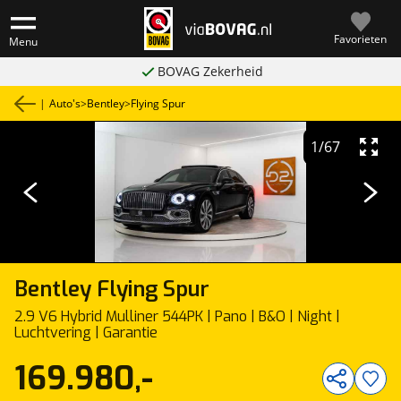
Favorieten
Menu
BOVAG Zekerheid
|
Auto's
>
Bentley
>
Flying Spur
1
/
67
Bentley
Flying Spur
2.9 V6 Hybrid Mulliner 544PK | Pano | B&O | Night |
Luchtvering | Garantie
169.980,-