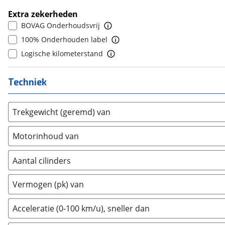
6
(
0
)
Bold
(
4
)
Extra zekerheden
7
(
0
)
BYD
(
814
)
BOVAG Onderhoudsvrij
8
(
0
)
Cadillac
(
14
)
100% Onderhouden label
9
(
0
)
Casalini
(
1
)
Logische kilometerstand
10+
(
0
)
Changan
(
41
)
Chatenet
(
1
)
Techniek
Chevrolet
(
57
)
Chrysler
(
17
)
Trekgewicht (geremd) van
Citroën
(
3568
)
Motorinhoud van
Cupra
(
1167
)
Dacia
(
1477
)
Aantal cilinders
Daewoo
(
1
)
2
(
0
)
Daihatsu
(
18
)
Vermogen (pk) van
3
(
0
)
Daimler
(
2
)
4
(
0
)
DFSK
(
21
)
Acceleratie (0-100 km/u), sneller dan
5
(
0
)
Dodge
(
110
)