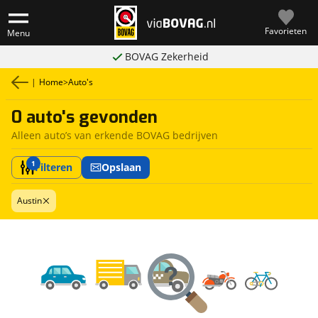
Favorieten
Menu
BOVAG Zekerheid
|
Home
>
Auto's
0 auto's gevonden
Alleen auto’s van erkende BOVAG bedrijven
1
Filteren
Opslaan
Austin