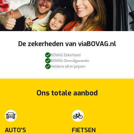
De zekerheden van viaBOVAG.nl
BOVAG Zekerheid
BOVAG Omruilgarantie
Heldere all-in prijzen
Ons totale aanbod
AUTO'S
FIETSEN