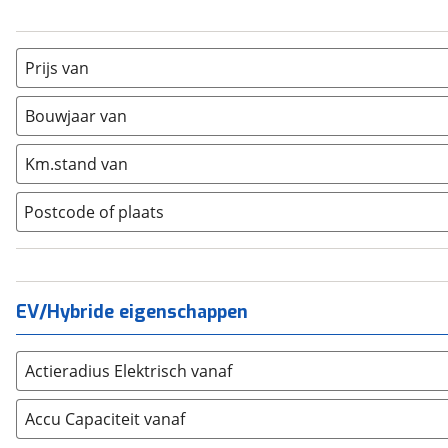
Glider
(
1
)
BMW
(
10268
)
Healey
(
3
)
Citroën
(
3568
)
Princess
(
1
)
Fiat
(
2472
)
Prijs van
Ford
(
8563
)
Bouwjaar van
Hyundai
(
3682
)
Kia
(
8620
)
Km.stand van
Mazda
(
2862
)
Mercedes-Benz
(
8111
)
Postcode of plaats
Mini
(
2381
)
Nissan
(
2866
)
Opel
(
6224
)
EV/Hybride eigenschappen
Peugeot
(
7270
)
Renault
(
8004
)
Seat
(
2352
)
Actieradius Elektrisch vanaf
SKODA
(
3301
)
Accu Capaciteit vanaf
Suzuki
(
2707
)