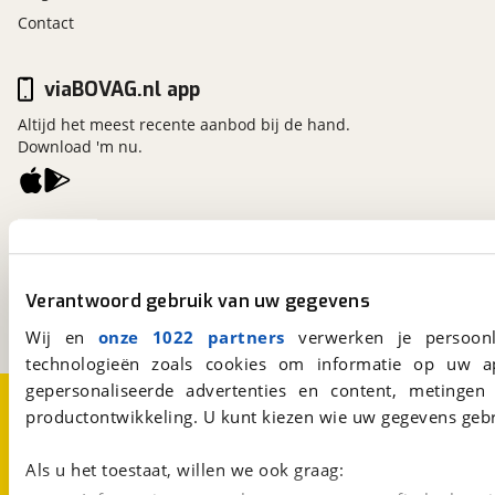
Contact
viaBOVAG.nl app
Altijd het meest recente aanbod bij de hand.
Download 'm nu.
viaBOVAG.nl
Kosterijland
15
3981 AJ
Bunnik
Verantwoord gebruik van uw gegevens
Een initiatief van
BOVAG
Wij en
onze 1022 partners
verwerken je persoonl
technologieën zoals cookies om informatie op uw a
gepersonaliseerde advertenties en content, metingen
Over viaBOVAG.nl
Disclaimer- en Privacyverklaring
productontwikkeling. U kunt kiezen wie uw gegevens gebr
Cookievoorkeuren
Vacatures
Als u het toestaat, willen we ook graag: