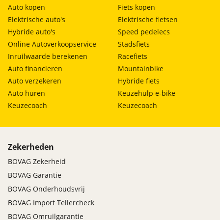
Auto kopen
Fiets kopen
Elektrische auto's
Elektrische fietsen
Hybride auto's
Speed pedelecs
Online Autoverkoopservice
Stadsfiets
Inruilwaarde berekenen
Racefiets
Auto financieren
Mountainbike
Auto verzekeren
Hybride fiets
Auto huren
Keuzehulp e-bike
Keuzecoach
Keuzecoach
Zekerheden
BOVAG Zekerheid
BOVAG Garantie
BOVAG Onderhoudsvrij
BOVAG Import Tellercheck
BOVAG Omruilgarantie