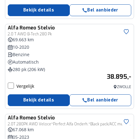
Bekijk details
Bel aanbieder
Alfa Romeo
Stelvio
2.0 T AWD B-Tech 280 Pk
69.663 km
10-2020
Benzine
Automatisch
280 pk (206 kW)
38.895,-
Vergelijk
ZWOLLE
Bekijk details
Bel aanbieder
Alfa Romeo
Stelvio
2.0T 280PK AWD Veloce*Perfect Alfa Onderh.*Black pack/ACC met stuurhulp/H&K/Memorie/Camera/Leder/Stoelverw./Stuurverw./Dodehoek/DAB/LED/Elek. Klep/Parkeersens.V+A/21 inch LM*
67.068 km
05-2023