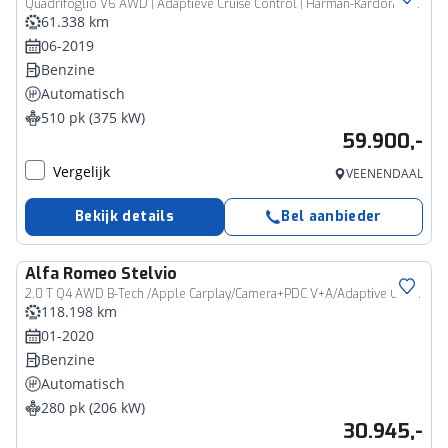
Quadrifoglio V6 AWD | Adaptieve Cruise Control | Harman-Kardon | Panoramadak | Camera | Stoelverwarming | LED
61.338 km
06-2019
Benzine
Automatisch
510 pk (375 kW)
59.900,-
Vergelijk
VEENENDAAL
Bekijk details
Bel aanbieder
Alfa Romeo
Stelvio
2.0 T Q4 AWD B-Tech /Apple Carplay/Camera+PDC V+A/Adaptive Cruise Control/Lederen stoelen+memory/Climate Control/Stoel&Stuurverwarming/Keyless/Trekhaak/(MET GARANTIE*)
118.198 km
01-2020
Benzine
Automatisch
280 pk (206 kW)
30.945,-