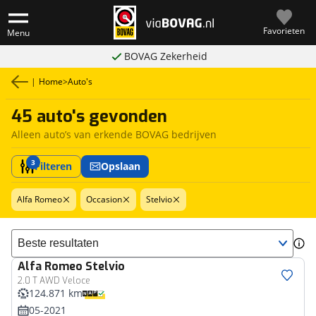
Favorieten
Menu
BOVAG Zekerheid
|
Home
>
Auto's
45 auto's gevonden
Alleen auto’s van erkende BOVAG bedrijven
3
Filteren
Opslaan
Alfa Romeo
Occasion
Stelvio
Sorteer resultaten
Alfa Romeo
Stelvio
2.0 T AWD Veloce
124.871 km
05-2021