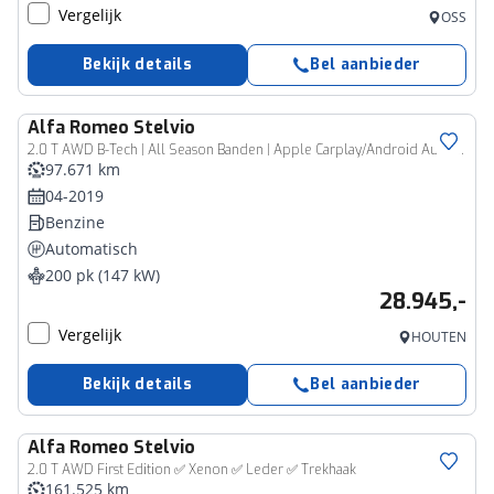
Vergelijk
OSS
Bekijk details
Bel aanbieder
Alfa Romeo
Stelvio
2.0 T AWD B-Tech | All Season Banden | Apple Carplay/Android Auto | Afneembare Trekhaak | Memory Seats
97.671 km
04-2019
Benzine
Automatisch
200 pk (147 kW)
28.945,-
Vergelijk
HOUTEN
Bekijk details
Bel aanbieder
Alfa Romeo
Stelvio
2.0 T AWD First Edition ✅ Xenon ✅ Leder ✅ Trekhaak
161.525 km