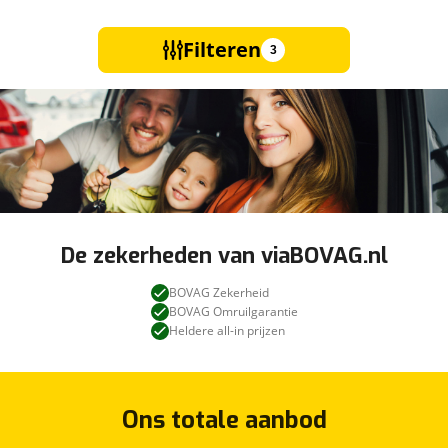
Filteren
3
De zekerheden van viaBOVAG.nl
BOVAG Zekerheid
BOVAG Omruilgarantie
Heldere all-in prijzen
Ons totale aanbod