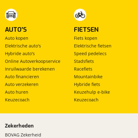
AUTO'S
FIETSEN
Auto kopen
Fiets kopen
Elektrische auto's
Elektrische fietsen
Hybride auto's
Speed pedelecs
Online Autoverkoopservice
Stadsfiets
Inruilwaarde berekenen
Racefiets
Auto financieren
Mountainbike
Auto verzekeren
Hybride fiets
Auto huren
Keuzehulp e-bike
Keuzecoach
Keuzecoach
Zekerheden
BOVAG Zekerheid