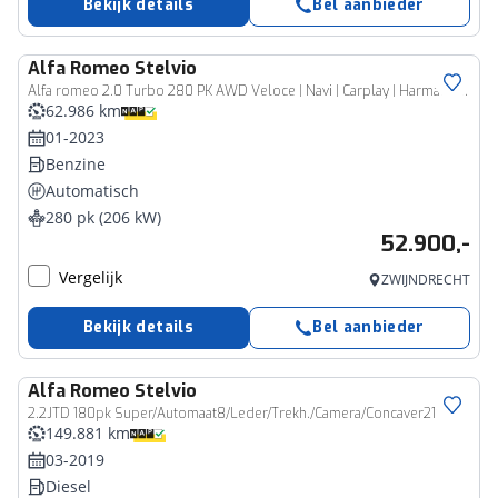
Bekijk details
Bel aanbieder
Alfa Romeo
Stelvio
Alfa romeo 2.0 Turbo 280 PK AWD Veloce | Navi | Carplay | Harman | Trekhaak
62.986 km
01-2023
Benzine
Automatisch
280 pk (206 kW)
52.900,-
Vergelijk
ZWIJNDRECHT
Bekijk details
Bel aanbieder
Alfa Romeo
Stelvio
2.2JTD 180pk Super/Automaat8/Leder/Trekh./Camera/Concaver21"
149.881 km
03-2019
Diesel