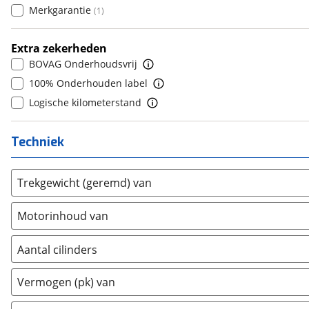
Merkgarantie
(
1
)
Daihatsu
(
17
)
8
(
0
)
Daimler
(
2
)
9
(
0
)
Extra zekerheden
DFSK
(
7
)
10+
(
0
)
BOVAG Onderhoudsvrij
Dodge
(
82
)
100% Onderhouden label
Dongfeng
(
29
)
Logische kilometerstand
Donkervoort
(
1
)
DS
(
448
)
Techniek
Estrima
(
1
)
Etalian
(
0
)
Trekgewicht (geremd) van
Farizon
(
0
)
Ferrari
(
15
)
Motorinhoud van
Fiat
(
2091
)
Ford
(
7115
)
Aantal cilinders
Ford USA
(
3
)
2
(
0
)
Vermogen (pk) van
Geely
(
9
)
3
(
0
)
Genesis
(
13
)