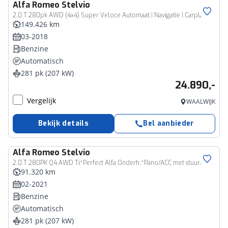
Alfa Romeo
Stelvio
2.0 T 280pk AWD (4x4) Super Veloce Automaat | Navigatie | Carplay & Android Auto | Camera | Airco ECC | Panoramisch Open Dak | Parkeersensoren | Leder | Lichtmetalen Velgen | Dodehoek Detectie | Alarm | Isofix | 4 Seizoenen Banden | Zeer Compleet!!!
149.426 km
03-2018
Benzine
Automatisch
281 pk (207 kW)
24.890,-
Vergelijk
WAALWIJK
Bekijk details
Bel aanbieder
Alfa Romeo
Stelvio
2.0 T 280PK Q4 AWD Ti*Perfect Alfa Onderh.*Pano/ACC met stuurhulp/Leder/Stoelverw./Stuurverw./Apple Carplay-Android/Dodehoek/Rijstrook/Memorie/Keyless Entry+Go/DAB/LED/Camera/Parkeersens.V+A/19 inch LM*
91.320 km
02-2021
Benzine
Automatisch
281 pk (207 kW)