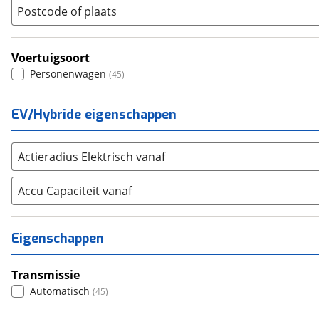
(
6121
)
(
28
)
Postcode of plaats
Seat
Spider
(
1993
)
(
8
)
SKODA
Sprint
(
2643
)
(
1
)
Voertuigsoort
Suzuki
Stelvio
(
2299
)
(
45
)
Personenwagen
(
45
)
Toyota
Tonale
(
7504
)
(
83
)
Volkswagen
(
9264
)
EV/Hybride eigenschappen
Volvo
(
5328
)
Alle merken
Abarth
(
33
)
Actieradius Elektrisch vanaf
Aiways
(
16
)
Accu Capaciteit vanaf
Aixam
(
34
)
Alfa Romeo
(
378
)
Alpina
(
17
)
Eigenschappen
Alpine
(
36
)
Aston Martin
(
14
)
Transmissie
Audi
Automatisch
(
4789
)
(
45
)
Austin
(
5
)