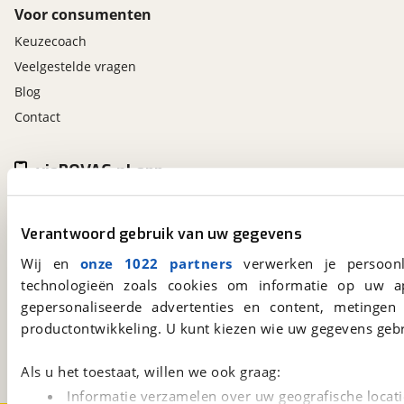
Voor consumenten
Keuzecoach
Veelgestelde vragen
Blog
Contact
viaBOVAG.nl app
Altijd het meest recente aanbod bij de hand.
Download 'm nu.
Verantwoord gebruik van uw gegevens
Wij en
onze 1022 partners
verwerken je persoonl
technologieën zoals cookies om informatie op uw a
viaBOVAG.nl
gepersonaliseerde advertenties en content, metingen
Kosterijland
15
productontwikkeling. U kunt kiezen wie uw gegevens gebr
3981 AJ
Bunnik
Een initiatief van
BOVAG
Als u het toestaat, willen we ook graag:
Informatie verzamelen over uw geografische locati