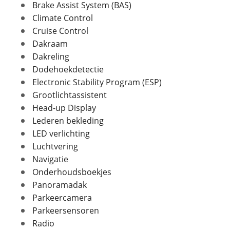
Brake Assist System (BAS)
Foto's
Climate Control
In- en exterieur
Cruise Control
Klik hier om foto's te uploaden
(optioneel)
Dakraam
Aantal deuren
5
JPG, PNG (max 10 foto's)
Dakreling
Aantal zitplaatsen
7
Dodehoekdetectie
Bekleding
Leder
Jouw contactgegevens
Electronic Stability Program (ESP)
Interieurkleur
charcoal
Naam
Grootlichtassistent
Laksoort
Metallic
Head-up Display
Kleur
Groen
Lederen bekleding
Fabriekskleur
Groen
LED verlichting
E-mailadres
Luchtvering
Navigatie
Onderhoudsboekjes
Telefoonnummer (optioneel)
Verbruik en milieu
Panoramadak
Parkeercamera
Brandstof
Benzine
Parkeersensoren
Nevenbrandstof
Elektriciteit
Ja, ik wil graag de nieuwsbrief ontvangen.
Radio
Inhoud brandstoftank
71 l