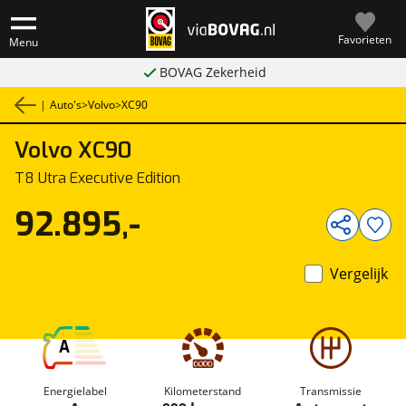
Favorieten
Menu
BOVAG Zekerheid
|
Auto's
>
Volvo
>
XC90
Volvo
XC90
1
/
41
T8 Utra Executive Edition
92.895,-
Vergelijk
A
Energielabel
Kilometerstand
Transmissie