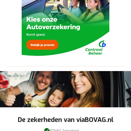
In hoogte verstelbaar stuurwiel
Ja, ik wil graag de nieuwsbrief
Keyless Drive
ontvangen.
viaBOVAG.nl verwerkt je persoonsgegevens
Keyless Entry
om je aanvraag zo goed mogelijk bij de
aanbieder te brengen. Lees hier meer over in
Keyless Start
onze
privacyverklaring
.
Lederen bekleding
Verstuur mijn vraag
Stuur mijn bevinding door
Lederen stuurwiel
Middenarmsteun voor en achter
viaBOVAG.nl verwerkt je persoonsgegevens
om je aanvraag zo goed mogelijk bij de
Moritz lederen bekleding
aanbieder te brengen. Lees hier meer over in
Panoramadak
onze
privacyverklaring
.
Regensensor
Stoelen in hoogte verstelbaar
Stoelverwarming voor
TFT instrumentenpaneel
Verwarmbaar stuurwiel
Voice Control
Overig
De zekerheden van viaBOVAG.nl
Dealer onderhouden
BOVAG Zekerheid