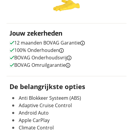
Jouw contactgegevens
Vermogen
Verstuur mijn vraag
251pk (185kW)
Ontvang gratis jouw
Vermogen
Naam
251pk (185kW)
inruilwaarde
!
verbrandingsmotor
viaBOVAG.nl verwerkt je persoonsgegevens om je aanvraag zo
goed mogelijk bij de aanbieder te brengen. Lees hier meer
Topsnelheid
180 km/u
over in onze
privacyverklaring
.
Hooftman Woerden B.V.
neemt snel contact
Acceleratie 0-100 km/u
7,0 seconden
Jouw zekerheden
E-mailadres
met je op om jouw inruilwaarde te bepalen.
12 maanden BOVAG Garantie
100% Onderhouden
Jouw auto
Telefoonnummer (optioneel)
BOVAG Onderhoudsvrij
Afmetingen en gewicht
Kenteken
BOVAG Omruilgarantie
Massa ledig voertuig
1.769 kg
Max trekgewicht geremd
2.300 kg
Ja, ik wil graag de nieuwsbrief ontvangen.
Schatting kilometerstand
De belangrijkste opties
Max trekgewicht ongeremd
750 kg
Vraag mijn inruilwaarde aan
Anti Blokkeer Systeem (ABS)
Adaptive Cruise Control
Eventuele bijzonderheden (optioneel)
viaBOVAG.nl verwerkt je persoonsgegevens om je aanvraag zo
Android Auto
In- en exterieur
goed mogelijk bij de aanbieder te brengen. Lees hier meer
Apple CarPlay
over in onze
privacyverklaring
.
Aantal deuren
5
Climate Control
Aantal zitplaatsen
5