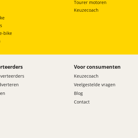
Tourer motoren
Keuzecoach
ke
ts
e-bike
h
rteerders
Voor consumenten
dverteerders
Keuzecoach
adverteren
Veelgestelde vragen
en
Blog
Contact