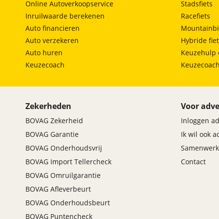
Online Autoverkoopservice
Stadsfiets
zij airbag(s) voor
Inruilwaarde berekenen
Racefiets
Auto financieren
Mountainbi
Auto verzekeren
Hybride fie
Auto huren
Keuzehulp 
Keuzecoach
Keuzecoac
Zekerheden
Voor adve
BOVAG Zekerheid
Inloggen a
BOVAG Garantie
Ik wil ook 
BOVAG Onderhoudsvrij
Samenwerk
BOVAG Import Tellercheck
Contact
BOVAG Omruilgarantie
BOVAG Afleverbeurt
BOVAG Onderhoudsbeurt
BOVAG Puntencheck