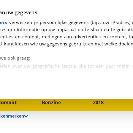
r
Kampeer
van uw gegevens
viaBOVAG.nl verwerkt je persoonsgegevens om je aanvraag zo goed mogelijk bij de aanbieder te brengen. Lees hi
ers
verwerken je persoonlijke gegevens (bijv. uw IP-adres)
ies om informatie op uw apparaat op te slaan en te gebruik
enties en content, metingen aan advertenties en content, in
U kunt kiezen wie uw gegevens gebruikt en met welke doelen
n we ook graag:
elen over uw geografische locatie, die tot een paar meter
1
/
32
entificeren door het actief te scannen op specifieke
 persoonlijke gegevens worden verwerkt en stel uw voo
nsmissie
Brandstof
Bouwjaar
tomaat
Benzine
2018
unt uw toestemming op elk moment wijzigen of in
e kenmerken
kbare technieken zorgen we voor een betere en meer persoon
en ervoor dat de website goed werkt. Ook gebruiken we anal