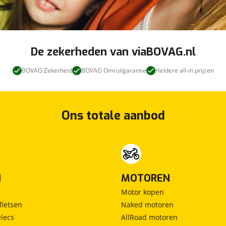
De zekerheden van viaBOVAG.nl
BOVAG Zekerheid
BOVAG Omruilgarantie
Heldere all-in prijzen
Ons totale aanbod
N
MOTOREN
Motor kopen
fietsen
Naked motoren
lecs
AllRoad motoren