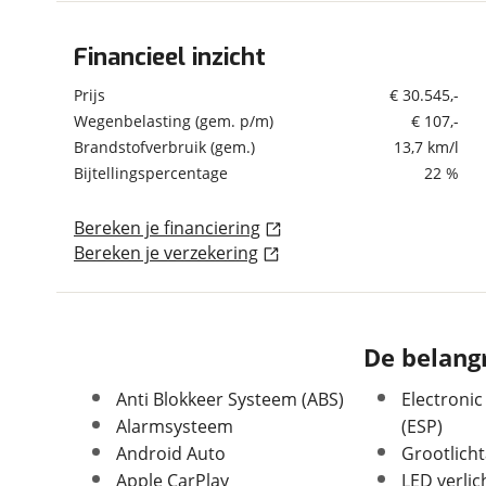
om de site continu te v
technologie die je gedr
Financieel inzicht
Algemeen
weten? Bekijk onze
disc
Merk
Volvo
Prijs
€ 30.545,-
en beperkte analytis
Model
XC60
Wegenbelasting (gem. p/m)
€ 107,-
voorkeurenpagina
.
Brandstofverbruik (gem.)
13,7 km/l
Uitvoering
2.0 T5 AWD Momentum
Bijtellingspercentage
22 %
Kenteken
P739LR
Kilometerstand
96.206 km
Bereken je financiering
Bouwjaar
11-2018
Bereken je verzekering
Modeljaar
2018
Leeftijd
7 jaar en 9 maanden
Carrosserievorm
SUV / Terreinwagen
De belangr
Soort voertuig
Personenwagen
Nieuw of occasion
Occasion
Anti Blokkeer Systeem (ABS)
Electronic
Alarmsysteem
(ESP)
Android Auto
Grootlicht
Apple CarPlay
LED verlic