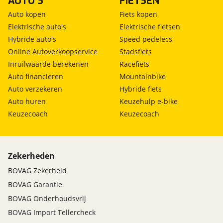
AUTO'S
FIETSEN
Auto kopen
Fiets kopen
Elektrische auto's
Elektrische fietsen
Hybride auto's
Speed pedelecs
Standaard afleverpakket
Online Autoverkoopservice
Stadsfiets
Prijs
:
Inruilwaarde berekenen
Racefiets
€ 0,-
Auto financieren
Mountainbike
Auto verzekeren
Hybride fiets
Omschrijving
:
Auto huren
Keuzehulp e-bike
BOVAG garantie (12 maanden); BOVAG 40-
Keuzecoach
Keuzecoach
Puntencheck; BOVAG Afleverbeurt; Geen Autotrust
garantie; 12 maanden pechhulp / servicepas
Afleverbeurt bij aflevering APK minimaal 12
maanden € 25,- brandstof; Nieuwe APK
Zekerheden
BOVAG Zekerheid
BOVAG Garantie
BOVAG Onderhoudsvrij
BOVAG Import Tellercheck