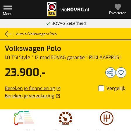
Favorieten
Menu
BOVAG Zekerheid
|
Auto's
>
Volkswagen
>
Polo
Volkswagen
Polo
1
/
22
1.0 TSI Style * 12 mnd BOVAG garantie * RIJKLAARPRIJS !
23.900,-
Bereken je financiering
Vergelijk
Bereken je verzekering
A