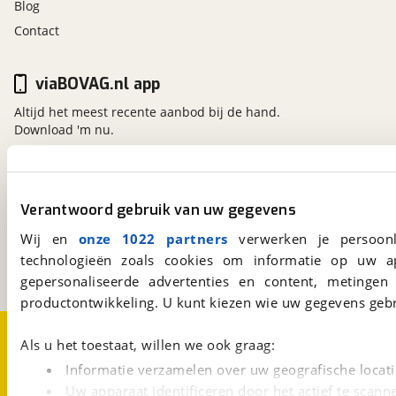
Blog
Contact
viaBOVAG.nl app
Altijd het meest recente aanbod bij de hand.
Download 'm nu.
viaBOVAG.nl
Verantwoord gebruik van uw gegevens
Kosterijland
15
3981 AJ
Bunnik
Wij en
onze 1022 partners
verwerken je persoonl
Een initiatief van
technologieën zoals cookies om informatie op uw a
BOVAG
gepersonaliseerde advertenties en content, metingen
productontwikkeling. U kunt kiezen wie uw gegevens gebr
Over viaBOVAG.nl
Disclaimer- en Privacyverklaring
Als u het toestaat, willen we ook graag:
Cookievoorkeuren
Vacatures
Informatie verzamelen over uw geografische locati
Uw apparaat identificeren door het actief te scann