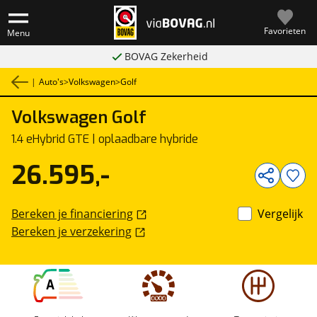
Favorieten
Menu
BOVAG Zekerheid
|
Auto's
>
Volkswagen
>
Golf
Volkswagen
Golf
1
/
39
1.4 eHybrid GTE | oplaadbare hybride
26.595,-
Bereken je financiering
Vergelijk
Bereken je verzekering
A