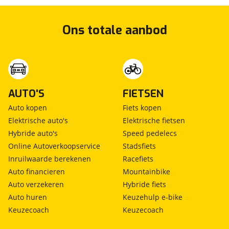
Elektronisch Stabiliteits Programma
file assistent
Ons totale aanbod
grootlichtassistent
hill hold functie
hoofd airbag(s) achter
hoofd airbag(s) voor
hoofdsteunen anti-whiplash
kruisend verkeer detectie
AUTO'S
FIETSEN
oplaadmogelijkheid
Auto kopen
Fiets kopen
parkeersensor achter
Elektrische auto's
Elektrische fietsen
parkeersensor voor
Hybride auto's
Speed pedelecs
passagiersairbag
Online Autoverkoopservice
Stadsfiets
rijstrooksensor met correctie
Inruilwaarde berekenen
Racefiets
start/stop systeem
Auto financieren
Mountainbike
uitwijk assistent
Auto verzekeren
Hybride fiets
verkeersbord detectie
Auto huren
Keuzehulp e-bike
vermoeidheids herkenning
Keuzecoach
Keuzecoach
vervolgbotsing preventie
zij airbag(s) voor