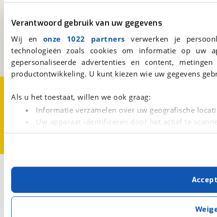
viaBOVAG.nl
Verantwoord gebruik van uw gegevens
Kosterijland
15
3981 AJ
Bunnik
Wij en
onze 1022 partners
verwerken je persoonl
Een initiatief van
technologieën zoals cookies om informatie op uw a
BOVAG
gepersonaliseerde advertenties en content, metingen
productontwikkeling. U kunt kiezen wie uw gegevens gebr
Over viaBOVAG.nl
Disclaimer- en Privacyverklaring
Als u het toestaat, willen we ook graag:
Cookievoorkeuren
Vacatures
Informatie verzamelen over uw geografische locati
Uw apparaat identificeren door het actief te scann
Lees meer over hoe uw persoonlijke gegevens worden ve
U kunt uw toestemming op elk moment wijzigen of intrekk
Met cookies en vergelijkbare technieken zorgen we voor 
Accep
cookies zorgen ervoor dat de website goed werkt. Ook g
verbeteren. We tonen je graag relevante advertenties e
buiten onze website volgt – uiteraard op anonie
Weig
privacyverklaring
. Als je weigert, plaatsen we alleen f