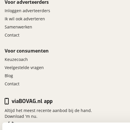
Voor adverteerders
Deze auto wordt afgeleverd inclusief 12 maanden
volledige BOVAG garantie. Dit afleverpakket bevat:
Inloggen adverteerders
BOVAG garantie (12 maanden); 12 maanden
Ik wil ook adverteren
garantie, Algehele controle (olie, vloeistoffen en
Samenwerken
remmen), Tenaamstelling nieuwe auto
Contact
Voor consumenten
Keuzecoach
Veelgestelde vragen
Blog
Contact
viaBOVAG.nl app
Altijd het meest recente aanbod bij de hand.
Download 'm nu.