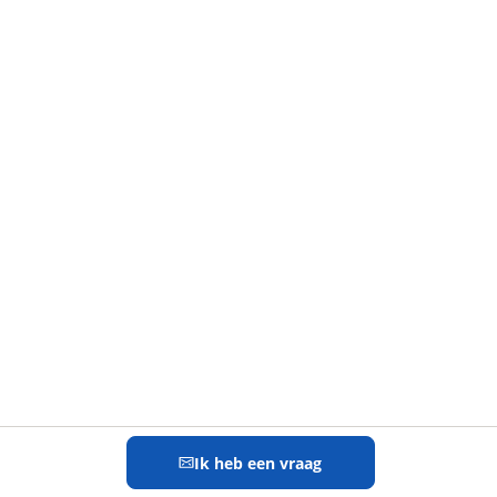
Ik heb een vraag
Stel een
vraag
!