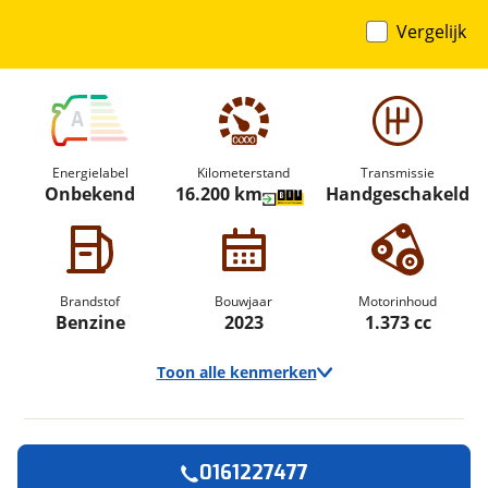
Vergelijk
A
Energielabel
Kilometerstand
Transmissie
Onbekend
16.200 km
Handgeschakeld
Brandstof
Bouwjaar
Motorinhoud
Benzine
2023
1.373 cc
Toon alle kenmerken
0161227477
Vraag een
Stel een
Ontvang gratis jouw
vraag
proefrit
!
aan!