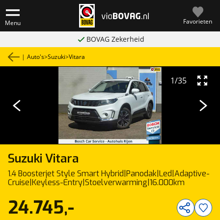
Favorieten
Menu
BOVAG Zekerheid
|
Auto's
>
Suzuki
>
Vitara
1
/
35
Suzuki
Vitara
1.4 Boosterjet Style Smart Hybrid|Panodak|Led|Adaptive-
Cruise|Keyless-Entry|Stoelverwarming|16.000km
24.745,-