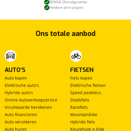
BOVAG Omruilgarantie
vermoeidheids herkenning
HOMMEL AFLEVERPAKKET - €795,-
Heldere all-in prijzen
zij airbag(s) voor
Auto wordt onder de volgende condities geleverd:
- Hommel (uitgebreide) Afleverbeurt + Rapport
- APK minimaal 12 maanden
Ons totale aanbod
- BOVAG Garantie 12 maanden
- CarProf Pechhulp 12 maanden
- BOVAG 40-puntencheck + Rapport
- EV: State-Of-Health (SOH) Rapport
- NAP tellerrapport
AUTO'S
FIETSEN
- Poetsbeurt
Auto kopen
Fiets kopen
- Volle tank brandstof / EV: volle accu
Elektrische auto's
Elektrische fietsen
- Vrijwaring inruilauto
Hybride auto's
Speed pedelecs
- Aflevercadeau
Online Autoverkoopservice
Stadsfiets
Inruilwaarde berekenen
Racefiets
Auto financieren
Mountainbike
Auto verzekeren
Hybride fiets
Auto huren
Keuzehulp e-bike