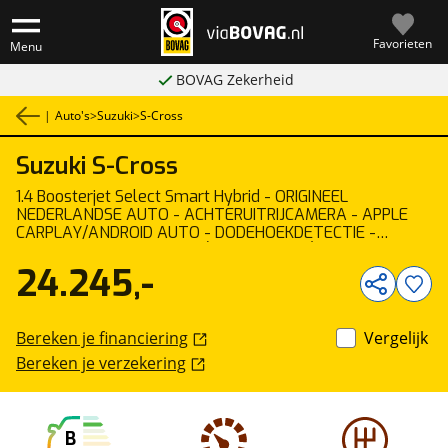
Favorieten
Menu
BOVAG Zekerheid
|
Auto's
>
Suzuki
>
S-Cross
Suzuki
S-Cross
1
/
43
1.4 Boosterjet Select Smart Hybrid - ORIGINEEL
NEDERLANDSE AUTO - ACHTERUITRIJCAMERA - APPLE
CARPLAY/ANDROID AUTO - DODEHOEKDETECTIE -
AFNEEMBARE TREKHAAK (1.500 GEREMD) - ADAPTIEVE
CRUISE CONTROL - KEYLESS ENTRY/START
24.245,-
Bereken je financiering
Vergelijk
Bereken je verzekering
B