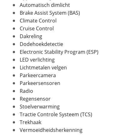
Automatisch dimlicht
Brake Assist System (BAS)
In- en exterieur
Climate Control
Foto's
Cruise Control
Staat optisch
Goed
Dakreling
Klik hier om foto's te uploaden
Aantal deuren
5
(optioneel)
Dodehoekdetectie
Aantal zitplaatsen
5
JPG, PNG (max 10 foto's)
Electronic Stability Program (ESP)
Bekleding
Stof
LED verlichting
Interieurkleur
Zwart
Jouw contactgegevens
Lichtmetalen velgen
Laksoort
Metallic
Naam
Parkeercamera
Kleur
Blauw
Parkeersensoren
Fabriekskleur
Donker blauw
Radio
Regensensor
E-mailadres
Stoelverwarming
Tractie Controle Systeem (TCS)
Verbruik en milieu
Trekhaak
Telefoonnummer (optioneel)
Brandstof
Vermoeidheidsherkenning
Benzine
Nevenbrandstof
Elektriciteit