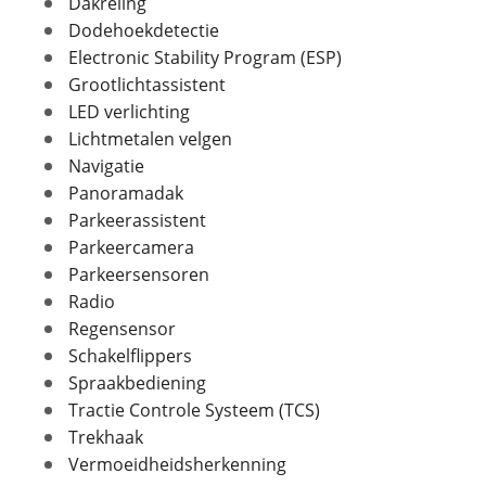
Dakreling
In- en exterieur
Dodehoekdetectie
Foto's
Electronic Stability Program (ESP)
Aantal deuren
5
Grootlichtassistent
Klik hier om foto's te uploaden
Aantal zitplaatsen
5
(optioneel)
LED verlichting
Bekleding
Alcantara
JPG, PNG (max 10 foto's)
Lichtmetalen velgen
Interieurkleur
Zwart
Navigatie
Laksoort
Metallic
Jouw contactgegevens
Panoramadak
Kleur
Grijs
Naam
Parkeerassistent
Fabriekskleur
Dolphine Grey
Parkeercamera
Parkeersensoren
Radio
E-mailadres
Regensensor
Verbruik en milieu
Schakelflippers
Brandstof
Benzine
Spraakbediening
Telefoonnummer (optioneel)
Nevenbrandstof
Tractie Controle Systeem (TCS)
Elektriciteit
Trekhaak
Inhoud brandstoftank
45 l
Vermoeidheidsherkenning
Energielabel
A