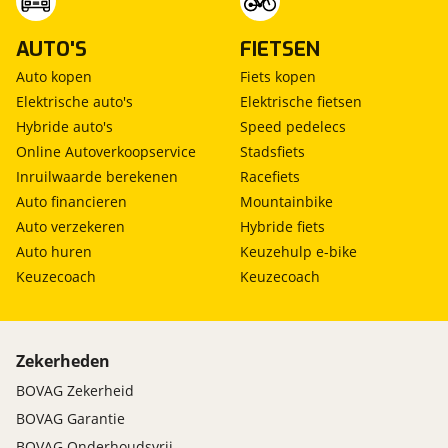
garantie); Nieuwe APK. Deze SEAT is verkrijgbaar
binnenspiegel automatisch dimmend
onze
privacyverklaring
.
Verstuur mijn vraag
met dit afleverpakket in plaats van het
elektrische ramen achter
Stuur mijn bevinding door
AUTO'S
FIETSEN
standaardpakket voor een meerprijs van € 1.095.
elektrische ramen voor
viaBOVAG.nl verwerkt je persoonsgegevens
Auto kopen
Fiets kopen
hemelbekleding donker
om je aanvraag zo goed mogelijk bij de
keyless start
Elektrische auto's
Elektrische fietsen
aanbieder te brengen. Lees hier meer over in
lederen stuurwiel
Hybride auto's
Speed pedelecs
onze
privacyverklaring
.
lederen versnellingspook
Online Autoverkoopservice
Stadsfiets
lendesteunen (verstelbaar)
Inruilwaarde berekenen
Racefiets
passagiersstoel in hoogte verstelbaar
Auto financieren
Mountainbike
schakelmogelijkheid aan stuurwiel
Auto verzekeren
Hybride fiets
sfeerverlichting
Auto huren
Keuzehulp e-bike
sportstoelen
Keuzecoach
Keuzecoach
sportstuur
stuurbekrachtiging snelheidsafhankelijk
stuur verstelbaar
Zekerheden
stuurwiel multifunctioneel
variabele stuuroverbrenging
BOVAG Zekerheid
BOVAG Garantie
Overig
BOVAG Onderhoudsvrij