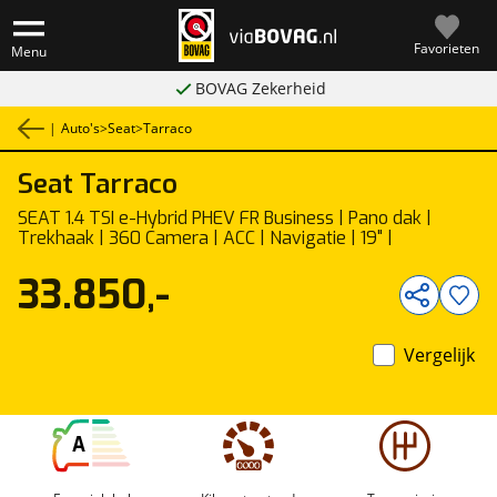
Favorieten
Menu
BOVAG Zekerheid
|
Auto's
>
Seat
>
Tarraco
Seat
Tarraco
1
/
17
SEAT 1.4 TSI e-Hybrid PHEV FR Business | Pano dak |
Trekhaak | 360 Camera | ACC | Navigatie | 19" |
33.850,-
Vergelijk
A