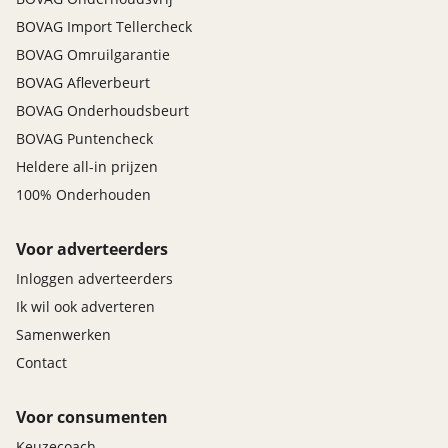
anti overhel assistent
BOVAG Import Tellercheck
oplaadmogelijkheid
BOVAG Omruilgarantie
panoramadak
BOVAG Afleverbeurt
start/stop systeem
BOVAG Onderhoudsbeurt
trekhaak
BOVAG Puntencheck
Veiligheid
Heldere all-in prijzen
100% Onderhouden
360°-camera (Top View Camera) (PCT)
cruise control adaptief met Stop&Go en stuurhulp
achteruitrij assistent
Voor adverteerders
actieve noodgeval assistent
Inloggen adverteerders
alarm klasse 1(startblokkering)
Ik wil ook adverteren
Anti Blokkeer Systeem
Samenwerken
Anti doorSlip Regeling
Contact
Autonomous Emergency Braking
bandenspanningscontrolesysteem
bestuurdersairbag
Voor consumenten
bots herkenning en activatie
Keuzecoach