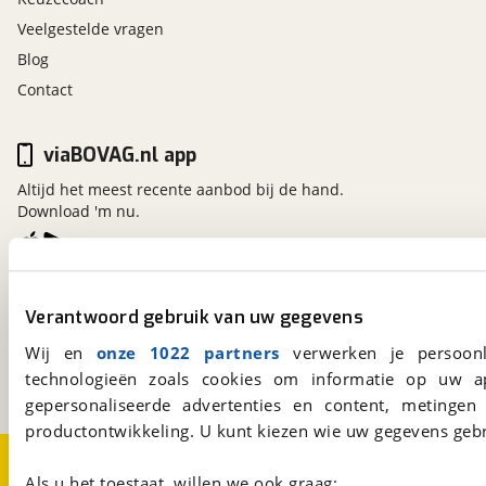
dodehoek detectie
Veelgestelde vragen
Elektronisch Sper Differentieel
Blog
Elektronisch Stabiliteits Programma
Contact
grootlichtassistent
hill hold functie
hoofd airbag(s) voor
viaBOVAG.nl app
knie airbag(s)
Altijd het meest recente aanbod bij de hand.
parkeer assistent
Download 'm nu.
parkeersensor achter
parkeersensor voor
passagiersairbag
viaBOVAG.nl
rijstrooksensor met correctie
Verantwoord gebruik van uw gegevens
Kosterijland
15
verkeersbord detectie
3981 AJ
Bunnik
Wij en
onze 1022 partners
verwerken je persoonl
vermoeidheids herkenning
Een initiatief van
technologieën zoals cookies om informatie op uw a
zij airbag(s) voor
BOVAG
gepersonaliseerde advertenties en content, metingen
productontwikkeling. U kunt kiezen wie uw gegevens gebr
Over viaBOVAG.nl
Disclaimer- en Privacyverklaring
Cookievoorkeuren
Vacatures
Als u het toestaat, willen we ook graag: