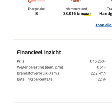
om de site continu te v
Energielabel
Kilometerstand
Tra
technologie die je gedr
B
38.016 km
Handg
weten? Bekijk onze
disc
en beperkte analytis
Toon all
voorkeurenpagina
.
Financieel inzicht
Algemeen
Merk
Seat
Prijs
€ 15.250,-
Model
Ibiza
Wegenbelasting (gem. p/m)
€ 51,-
Brandstofverbruik (gem.)
22,2 km/l
Uitvoering
1.0 EcoTSI Style
Bijtellingspercentage
22 %
Kenteken
P077RH
Kilometerstand
38.016 km
Bouwjaar
5-2022
Modeljaar
2021
Leeftijd
4 jaar en 3 maanden