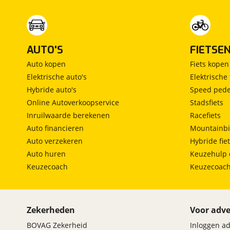
Vermoeidheids herkenning
Het zal je verbazen hoe deze auto in staat is om v
gaten te houden. Mooi binnen de lijnen van de rijs
een handje. Het risico van een kop-staartbotsing 
AUTO'S
FIETSE
warning. Deze auto waarschuwt de bestuurder als
Auto kopen
Fiets kopen
ernstige ongelukken voorkomen. Je bent mede dank
Elektrische auto's
Elektrische 
bandenspanningcontrolesysteem steeds veilig on
Hybride auto's
Speed pede
Online Autoverkoopservice
Stadsfiets
Wij leveren deze auto aan jou met Bovag Garanti
Inruilwaarde berekenen
Racefiets
afspraak.
Auto financieren
Mountainbi
Auto verzekeren
Hybride fie
Auto huren
Keuzehulp 
Keuzecoach
Keuzecoac
Zekerheden
Voor adve
BOVAG Zekerheid
Inloggen a