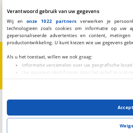
viaBOVAG.nl
Verantwoord gebruik van uw gegevens
Kosterijland
15
3981 AJ
Bunnik
Wij en
onze 1022 partners
verwerken je persoonl
Een initiatief van
technologieën zoals cookies om informatie op uw a
BOVAG
gepersonaliseerde advertenties en content, metingen
productontwikkeling. U kunt kiezen wie uw gegevens gebr
Over viaBOVAG.nl
Disclaimer- en Privacyverklaring
Cookievoorkeuren
Vacatures
Als u het toestaat, willen we ook graag:
Informatie verzamelen over uw geografische locati
Uw apparaat identificeren door het actief te scann
Lees meer over hoe uw persoonlijke gegevens worden ve
U kunt uw toestemming op elk moment wijzigen of intrekk
Met cookies en vergelijkbare technieken zorgen we voor 
Accep
cookies zorgen ervoor dat de website goed werkt. Ook g
verbeteren. We tonen je graag relevante advertenties e
buiten onze website volgt – uiteraard op anonie
Weig
privacyverklaring
. Als je weigert, plaatsen we alleen f