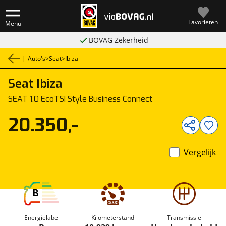
Favorieten
Menu
BOVAG Zekerheid
|
Auto's
>
Seat
>
Ibiza
Seat
Ibiza
1
/
27
SEAT 1.0 EcoTSI Style Business Connect
20.350,-
Vergelijk
B
Energielabel
Kilometerstand
Transmissie