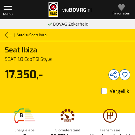
Favorieten
Menu
BOVAG Zekerheid
|
Auto's
>
Seat
>
Ibiza
Seat
Ibiza
1
/
27
SEAT 1.0 EcoTSI Style
17.350,-
Vergelijk
B
Energielabel
Kilometerstand
Transmissie