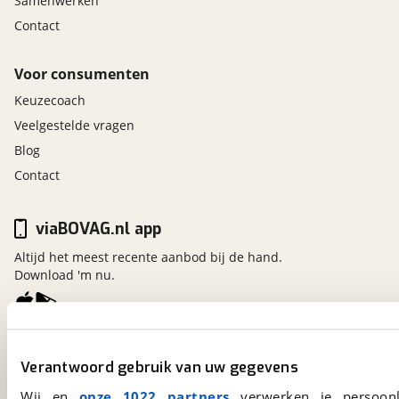
Samenwerken
Contact
Voor consumenten
Keuzecoach
Veelgestelde vragen
Blog
Contact
viaBOVAG.nl app
Altijd het meest recente aanbod bij de hand.
Download 'm nu.
viaBOVAG.nl
Verantwoord gebruik van uw gegevens
Kosterijland
15
3981 AJ
Bunnik
Wij en
onze 1022 partners
verwerken je persoonl