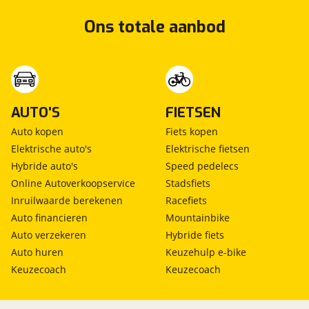
Airbag bestuurder
Vraag mijn proefrit aan
Airbag passagier
Ons totale aanbod
Ja, ik wil graag de nieuwsbrief
Alarm klasse 1(startblokkering)
ontvangen.
viaBOVAG.nl verwerkt je persoonsgegevens
Anti Blokkeer Systeem
om je aanvraag zo goed mogelijk bij de
Bandenspanningscontrolesysteem
aanbieder te brengen. Lees hier meer over in
bots waarschuwing systeem
onze
privacyverklaring
.
Verstuur mijn vraag
Stuur mijn bevinding door
Elektronisch Stabiliteits Programma
AUTO'S
FIETSEN
Hill hold functie
viaBOVAG.nl verwerkt je persoonsgegevens
Auto kopen
Fiets kopen
Verkeersbord detectie
om je aanvraag zo goed mogelijk bij de
Elektrische auto's
Elektrische fietsen
Vermoeidheids herkenning
aanbieder te brengen. Lees hier meer over in
onze
privacyverklaring
.
Hybride auto's
Speed pedelecs
Online Autoverkoopservice
Stadsfiets
Inruilwaarde berekenen
Racefiets
Auto financieren
Mountainbike
Auto verzekeren
Hybride fiets
Auto huren
Keuzehulp e-bike
Keuzecoach
Keuzecoach