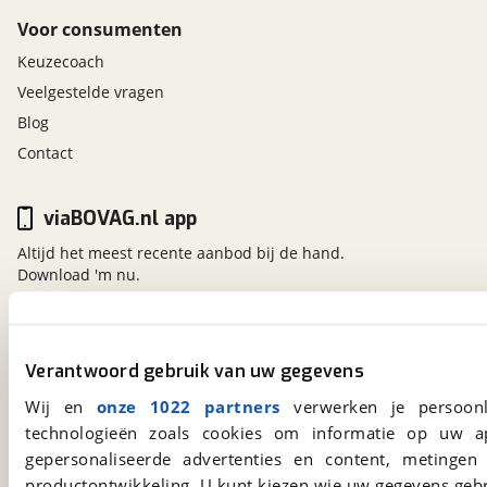
Voor consumenten
Keuzecoach
Veelgestelde vragen
Blog
Contact
viaBOVAG.nl app
Altijd het meest recente aanbod bij de hand.
Download 'm nu.
viaBOVAG.nl
Verantwoord gebruik van uw gegevens
Kosterijland
15
Wij en
onze 1022 partners
verwerken je persoonl
3981 AJ
Bunnik
technologieën zoals cookies om informatie op uw a
Een initiatief van
BOVAG
gepersonaliseerde advertenties en content, metingen
productontwikkeling. U kunt kiezen wie uw gegevens gebr