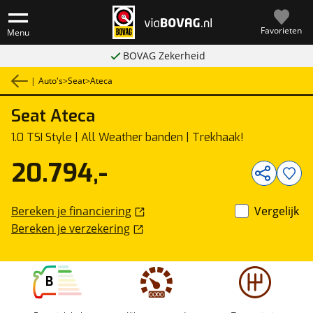
Favorieten
Menu
BOVAG Zekerheid
|
Auto's
>
Seat
>
Ateca
Seat
Ateca
1
/
30
1.0 TSI Style | All Weather banden | Trekhaak!
20.794,-
Bereken je financiering
Vergelijk
Bereken je verzekering
B