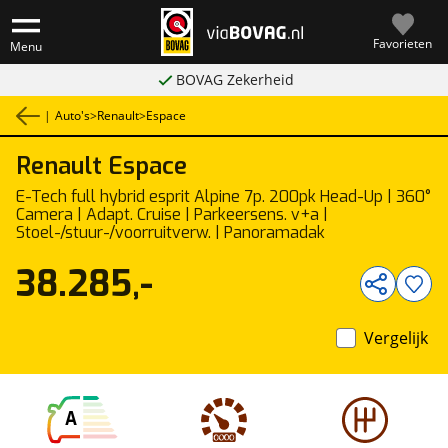
Favorieten
Menu
BOVAG Zekerheid
|
Auto's
>
Renault
>
Espace
Renault
Espace
1
/
41
E-Tech full hybrid esprit Alpine 7p. 200pk Head-Up | 360°
Camera | Adapt. Cruise | Parkeersens. v+a |
Stoel-/stuur-/voorruitverw. | Panoramadak
38.285,-
Vergelijk
A