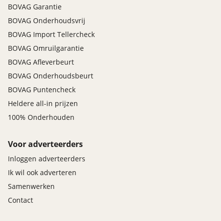
multimedia scherm standaard
BOVAG Garantie
Rijstrooksensor met correctie
BOVAG Onderhoudsvrij
sfeerverlichting
BOVAG Import Tellercheck
stuur kunstleder
BOVAG Omruilgarantie
uitstap waarschuwing
Volledig digitaal instrumentenpaneel
BOVAG Afleverbeurt
zwarte (glans) exterieur delen
BOVAG Onderhoudsbeurt
BOVAG Puntencheck
Pack around view camera
Heldere all-in prijzen
Buitenspiegels elektr. met geheugen
100% Onderhouden
Buitenspiegels met verlichting
Parkeer assistent
Voor adverteerders
Rondomzicht camera
Inloggen adverteerders
Veiligheid
Ik wil ook adverteren
Samenwerken
Achteruitrijcamera
Airbag(s) hoofd achter
Contact
Airbag(s) hoofd voor