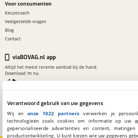
Airbag(s) side voor
Voor consumenten
Airbag bestuurder
Keuzecoach
Airbag passagier
Veelgestelde vragen
Alarm klasse 1(startblokkering)
Blog
Anti Blokkeer Systeem
Anti doorSlip Regeling
Contact
Autonomous Emergency Braking
Bandenspanningscontrolesysteem
viaBOVAG.nl app
Brake Assist System
Altijd het meest recente aanbod bij de hand.
dodehoekdetectie met correctie
Download 'm nu.
Elektronisch Stabiliteits Programma
Hill hold functie
Isofix bevestiging voor kinderzitjes
viaBOVAG.nl
Vermoeidheids herkenning
Verantwoord gebruik van uw gegevens
Kosterijland
15
3981 AJ
Bunnik
Wij en
onze 1022 partners
verwerken je persoonl
Een initiatief van
technologieën zoals cookies om informatie op uw a
BOVAG
gepersonaliseerde advertenties en content, metingen
productontwikkeling. U kunt kiezen wie uw gegevens gebr