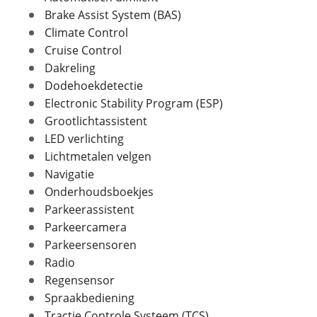
Brake Assist System (BAS)
Laksoort
Metallic
Climate Control
Kleur
Wit
Cruise Control
Fabriekskleur
Wit metallic
Foto's
Dakreling
Dodehoekdetectie
Klik hier om foto's te uploaden
(optioneel)
Electronic Stability Program (ESP)
JPG, PNG (max 10 foto's)
Grootlichtassistent
Verbruik en milieu
LED verlichting
Brandstof
Benzine
Jouw contactgegevens
Lichtmetalen velgen
Nevenbrandstof
Elektriciteit
Naam
Navigatie
Inhoud brandstoftank
55 l
Onderhoudsboekjes
Verbruik gecombineerd
20,8 km/l
Parkeerassistent
Energielabel
A
Parkeercamera
E-mailadres
CO2 uitstoot
0,0 gram per kilometer
Parkeersensoren
Radio
Regensensor
Telefoonnummer (optioneel)
Spraakbediening
Geschiedenis
Tractie Controle Systeem (TCS)