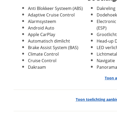
Leeftijd
6 maanden
Anti Blokkeer Systeem (ABS)
Dakreling
APK vervaldatum
27-02-2030
Adaptive Cruise Control
Dodehoekd
Carrosserievorm
SUV / Terreinwagen
Alarmsysteem
Electronic
Soort voertuig
Personenwagen
Android Auto
(ESP)
Nieuw of occasion
Nieuw
Apple CarPlay
Grootlicht
Automatisch dimlicht
Head-up D
Brake Assist System (BAS)
LED verlic
Climate Control
Lichtmeta
Cruise Control
Navigatie
Afmetingen en gewicht
Dakraam
Panorama
Hoogte
1,65 m
Toon a
Breedte
1,83 m
Lengte
4,72 m
Massa ledig voertuig
1.681 kg
Exterieur
Toon toelichting aanb
Maximaal toelaatbaar
2.364 kg
Buitenspiegels elektr. met geheugen
gewicht
Buitenspiegels elektrisch inklapbaar
Max trekgewicht geremd
1.500 kg
Buitenspiegels elektrisch verstelbaar