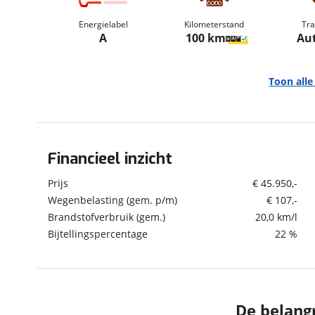
om de site continu te v
Energielabel
Kilometerstand
Tra
technologie die je gedr
A
100 km
Au
weten? Bekijk onze
disc
en beperkte analytis
voorkeurenpagina
.
Toon all
Financieel inzicht
Algemeen
Merk
Renault
Prijs
€ 45.950,-
Model
Espace
Wegenbelasting (gem. p/m)
€ 107,-
Brandstofverbruik (gem.)
20,0 km/l
Uitvoering
E-Tech full hybrid 200
esprit Alpine 7p.
Bijtellingspercentage
22 %
Kenteken
JZP21H
Kilometerstand
100 km
Bouwjaar
2-2026
De belangr
Modeljaar
2025