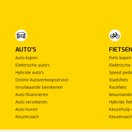
Omschrijving
:
BOVAG garantie (12 maanden); BOVAG 40-
Puntencheck; BOVAG Afleverbeurt
AUTO'S
FIETSE
Auto kopen
Fiets kopen
Elektrische auto's
Elektrische 
Hybride auto's
Speed pede
Online Autoverkoopservice
Stadsfiets
Pack around view camera
Inruilwaarde berekenen
Racefiets
Buitenspiegels elektr. met geheugen
Auto financieren
Mountainbi
Buitenspiegels met verlichting
Auto verzekeren
Hybride fie
Parkeer assistent
Auto huren
Keuzehulp 
Rondomzicht camera
Keuzecoach
Keuzecoac
Pack Privilège