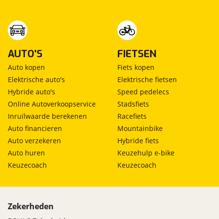
Julianaweg 129
1131 DH VOLENDAM
AUTO'S
FIETSEN
Wij hebben ons best gedaan om deze advertentie
zo accuraat mogelijk voor u samen te stellen,
Auto kopen
Fiets kopen
helaas kunnen wij geen rechten ontlenen aan de
Elektrische auto's
Elektrische fietsen
bijgeleverde advertentietekst.
Hybride auto's
Speed pedelecs
Online Autoverkoopservice
Stadsfiets
Inruilwaarde berekenen
Racefiets
Auto financieren
Mountainbike
Auto verzekeren
Hybride fiets
Full Service afleverpakket
Inbegrepen
Auto huren
Keuzehulp e-bike
Keuzecoach
Keuzecoach
Prijs
:
€ 0,-
(
Originele waarde € 795,-
)
Omschrijving
:
Zekerheden
* 12 maanden Bovag garantie. * Grote
onderhoudsbeurt. * € 50 brandstof. * Gepoetst. *