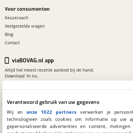
Voor consumenten
Keuzecoach
Veelgestelde vragen
Blog
Contact
viaBOVAG.nl app
Altijd het meest recente aanbod bij de hand.
Download 'm nu.
viaBOVAG.nl
Verantwoord gebruik van uw gegevens
Kosterijland
15
Wij en
onze 1022 partners
verwerken je persoonl
3981 AJ
Bunnik
technologieën zoals cookies om informatie op uw a
Een initiatief van
BOVAG
gepersonaliseerde advertenties en content, metingen