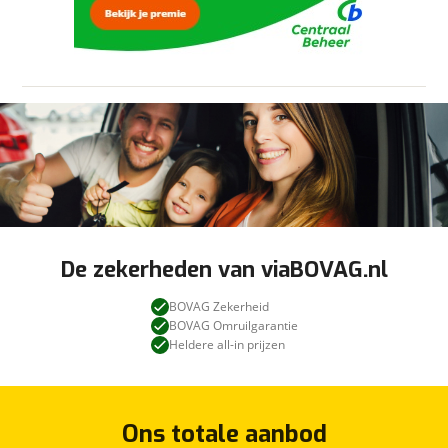
proefrit te maken.
om je aanvraag zo goed mogelijk bij de
aanbieder te brengen. Lees hier meer over in
onze
privacyverklaring
.
Bent u opzoek naar een specifiek soort auto, voor
een bepaald doel, binnen een bepaald budget?
Wij zoeken graag een auto die bij u past.
Wij hebben bewust gekozen voor een scherpe
prijsstelling. Heeft u elders een auto gezien die
volgens u vergelijkbaar is en toch minder kost, dan
kijken wij graag met u mee of dit inderdaad het
geval is en er geen belangrijke zaken missen of er
De zekerheden van viaBOVAG.nl
iets anders met de aangeboden auto is. Wij
hebben zo al veel miskopen helpen voorkomen en
BOVAG Zekerheid
BOVAG Omruilgarantie
zijn u ook graag van dienst.
Heldere all-in prijzen
Neem gerust contact op voor meer informatie:
Ons totale aanbod
Garage Kil