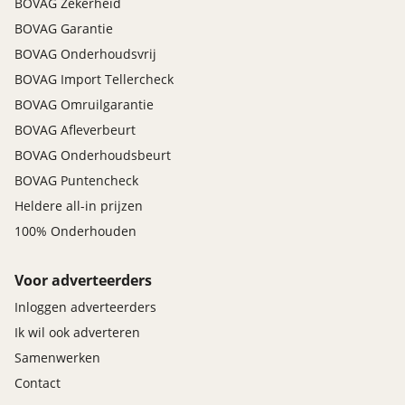
BOVAG Zekerheid
Nieuwe APK. * Distributieriem vervangen indien
BOVAG Garantie
noodzakelijk. * Gratis vervangend vervoer. * Banden
BOVAG Onderhoudsvrij
onder 4 mm profiel vervangen. Dit afleverpakket
bevat: BOVAG garantie (12 maanden); BOVAG 40-
BOVAG Import Tellercheck
Puntencheck; BOVAG Afleverbeurt; Nieuwe APK
BOVAG Omruilgarantie
BOVAG Afleverbeurt
BOVAG Onderhoudsbeurt
BOVAG Puntencheck
Heldere all-in prijzen
100% Onderhouden
Voor adverteerders
Inloggen adverteerders
Ik wil ook adverteren
Samenwerken
Contact