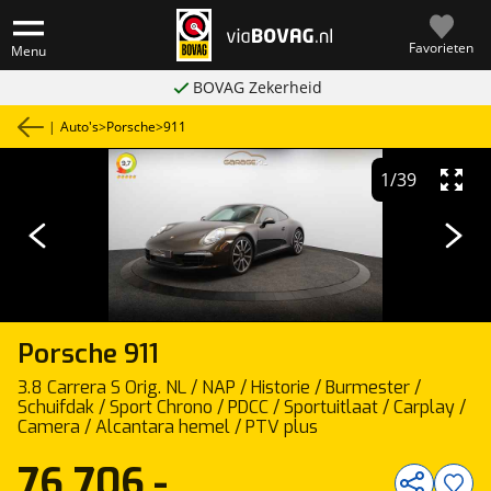
Favorieten
Menu
BOVAG Zekerheid
|
Auto's
>
Porsche
>
911
1
/
39
Porsche
911
3.8 Carrera S Orig. NL / NAP / Historie / Burmester /
Schuifdak / Sport Chrono / PDCC / Sportuitlaat / Carplay /
Camera / Alcantara hemel / PTV plus
76.706,-