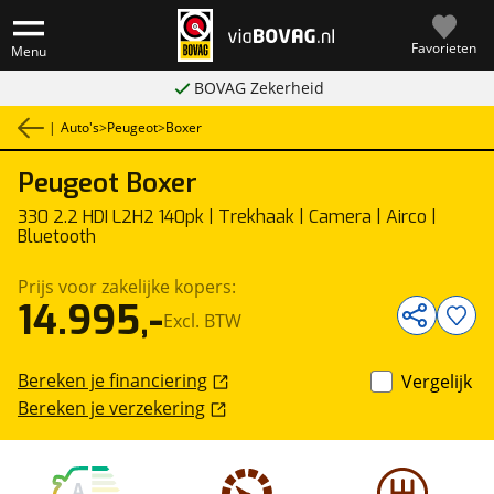
Favorieten
Menu
BOVAG Zekerheid
|
Auto's
>
Peugeot
>
Boxer
Peugeot
Boxer
1
/
19
Bedrijfswagen
330 2.2 HDI L2H2 140pk | Trekhaak | Camera | Airco |
Bluetooth
Prijs voor zakelijke kopers:
14.995,-
Excl. BTW
Bereken je financiering
Vergelijk
Bereken je verzekering
A