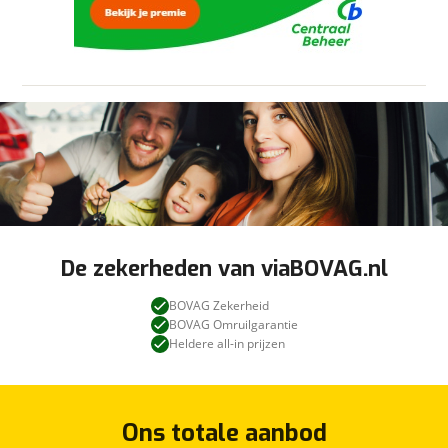
worden aan/uitgevinkt. Controleer zelf altijd goed
onze
privacyverklaring
.
welke opties voor u belangrijk zijn. Bent u niet
100% zeker? neem contact met ons op om
verwarring te voorkomen!
De zekerheden van viaBOVAG.nl
BOVAG Zekerheid
BOVAG Omruilgarantie
Heldere all-in prijzen
Ons totale aanbod