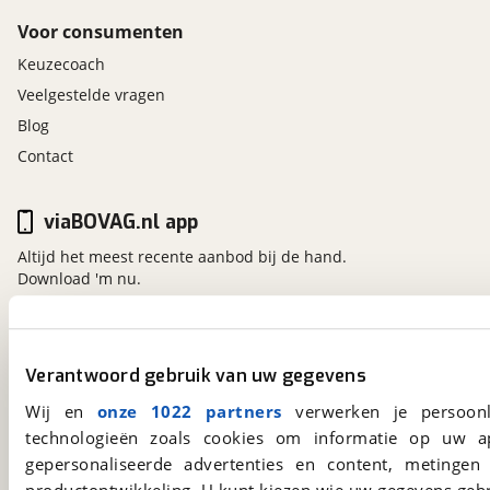
Voor consumenten
Keuzecoach
Veelgestelde vragen
Blog
Contact
viaBOVAG.nl app
Altijd het meest recente aanbod bij de hand.
Download 'm nu.
viaBOVAG.nl
Verantwoord gebruik van uw gegevens
Kosterijland
15
Wij en
onze 1022 partners
verwerken je persoonl
3981 AJ
Bunnik
technologieën zoals cookies om informatie op uw a
Een initiatief van
BOVAG
gepersonaliseerde advertenties en content, metingen