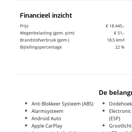
om de site continu te v
technologie die je gedr
Financieel inzicht
Algemeen
weten? Bekijk onze
disc
Merk
Peugeot
Prijs
€ 18.445,-
en beperkte analytis
Model
208
Wegenbelasting (gem. p/m)
€ 51,-
voorkeurenpagina
.
Brandstofverbruik (gem.)
18,5 km/l
Uitvoering
1.2 GT | Pano |
Stoelverwarming |
Bijtellingspercentage
22 %
Climate | Dodehoeksens.
| Camera | Navi | PDC
V+A | Carplay |
Kenteken
GBZ99V
Kilometerstand
53.634 km
Bouwjaar
8-2021
De belangr
Modeljaar
2020
Leeftijd
5 jaar
Anti Blokkeer Systeem (ABS)
Dodehoekd
Carrosserievorm
Hatchback
Alarmsysteem
Electronic
Android Auto
(ESP)
Soort voertuig
Personenwagen
Apple CarPlay
Grootlicht
Nieuw of occasion
Occasion