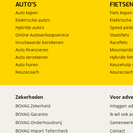
verkeersbord-detectie in deze Peugeot. Met het L
AUTO'S
FIETSE
de rijstrook. Het systeem van forward collision w
Auto kopen
Fiets kopen
treedt in werking als de sensor te weinig afstand s
Elektrische auto's
Elektrische 
van deze auto wordt verder verhoogd door dodehoek
Hybride auto's
Speed pede
vermoeidheidsherkenning en bandenspanningcontr
Online Autoverkoopservice
Stadsfiets
Laat het ons dan snel weten.
Inruilwaarde berekenen
Racefiets
Auto financieren
Mountainbi
Auto verzekeren
Hybride fie
Auto huren
Keuzehulp 
Keuzecoach
Keuzecoac
ViaBovag
Inbegrepen
Prijs
:
€ 0,-
(
Originele waarde € 995,-
)
Zekerheden
Voor adve
Omschrijving
:
BOVAG Zekerheid
Inloggen a
Deze vraagprijs is een heldere all-in prijs volgens
BOVAG Garantie
Ik wil ook 
de leveringscondities van ViaBOVAG. Zo wordt deze
BOVAG Onderhoudsvrij
Samenwerk
auto geleverd met 12 maanden BOVAG garantie en
BOVAG Import Tellercheck
Contact
twee weken omruilgarantie. Kies voor de kwaliteit