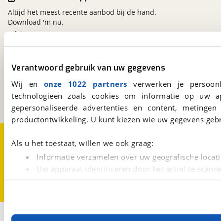
Altijd het meest recente aanbod bij de hand.
Download 'm nu.
viaBOVAG.nl
Verantwoord gebruik van uw gegevens
Kosterijland
15
3981 AJ
Bunnik
Wij en
onze 1022 partners
verwerken je persoonl
Een initiatief van
technologieën zoals cookies om informatie op uw a
BOVAG
gepersonaliseerde advertenties en content, metingen
productontwikkeling. U kunt kiezen wie uw gegevens gebr
Over viaBOVAG.nl
Disclaimer- en Privacyverklaring
Als u het toestaat, willen we ook graag:
Cookievoorkeuren
Vacatures
Informatie verzamelen over uw geografische locati
Uw apparaat identificeren door het actief te scann
Lees meer over hoe uw persoonlijke gegevens worden ve
U kunt uw toestemming op elk moment wijzigen of intrekk
Met cookies en vergelijkbare technieken zorgen we voor 