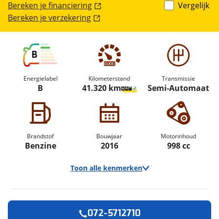
Bereken je financiering
Vergelijk
Bereken je verzekering
B
Energielabel
Kilometerstand
Transmissie
B
41.320 km
Semi-Automaat
Brandstof
Bouwjaar
Motorinhoud
Benzine
2016
998 cc
Toon alle kenmerken
072-5712710
Vraag een
Stel een
Ontvang gratis jouw
vraag
proefrit
!
aan!