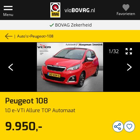
Favorieten
Menu
BOVAG Zekerheid
|
Auto's
>
Peugeot
>
108
1
/
32
Peugeot
108
1.0 e-VTi Allure TOP Automaat
9.950,-