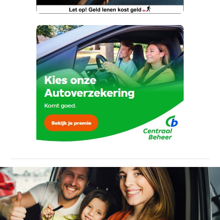
ontvangen.
Telefoonnummer (optioneel)
Kan je ons nog meer vertellen? (optioneel)
Vraag mijn proefrit aan
Ja, ik wil graag de nieuwsbrief
ontvangen.
viaBOVAG.nl verwerkt je persoonsgegevens
om je aanvraag zo goed mogelijk bij de
aanbieder te brengen. Lees hier meer over in
onze
privacyverklaring
.
Verstuur mijn vraag
Stuur mijn bevinding door
viaBOVAG.nl verwerkt je persoonsgegevens
om je aanvraag zo goed mogelijk bij de
aanbieder te brengen. Lees hier meer over in
onze
privacyverklaring
.