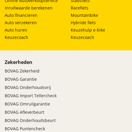
Online Autoverkoopservice
Stadsfiets
Inruilwaarde berekenen
Racefiets
Auto financieren
Mountainbike
Auto verzekeren
Hybride fiets
Auto huren
Keuzehulp e-bike
Keuzecoach
Keuzecoach
Zekerheden
BOVAG Zekerheid
BOVAG Garantie
BOVAG Onderhoudsvrij
BOVAG Import Tellercheck
BOVAG Omruilgarantie
BOVAG Afleverbeurt
BOVAG Onderhoudsbeurt
BOVAG Puntencheck