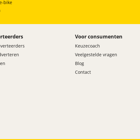
e-bike
h
rteerders
Voor consumenten
dverteerders
Keuzecoach
adverteren
Veelgestelde vragen
en
Blog
Contact