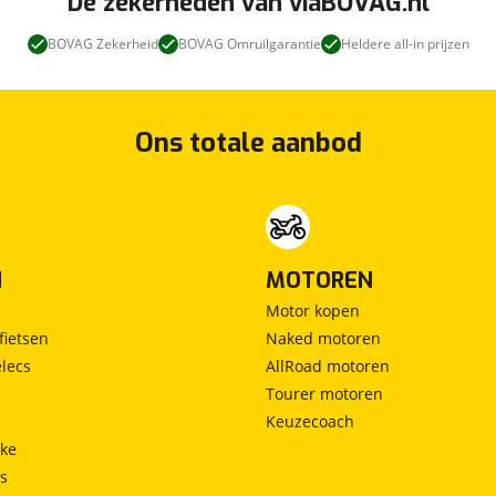
De zekerheden van viaBOVAG.nl
BOVAG Zekerheid
BOVAG Omruilgarantie
Heldere all-in prijzen
Ons totale aanbod
N
MOTOREN
Motor kopen
fietsen
Naked motoren
lecs
AllRoad motoren
Tourer motoren
Keuzecoach
ke
ts