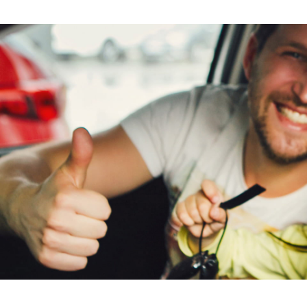
Overige
Onderhoudsboekjes
Nee
aanwezig
Aantal sleutels
2