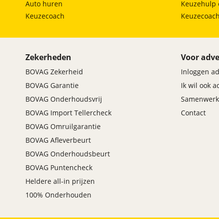
Auto huren
Keuzehulp 
Keuzecoach
Keuzecoac
Zekerheden
Voor adve
BOVAG Zekerheid
Inloggen a
BOVAG Garantie
Ik wil ook 
BOVAG Onderhoudsvrij
Samenwerk
BOVAG Import Tellercheck
Contact
BOVAG Omruilgarantie
BOVAG Afleverbeurt
BOVAG Onderhoudsbeurt
BOVAG Puntencheck
Heldere all-in prijzen
100% Onderhouden