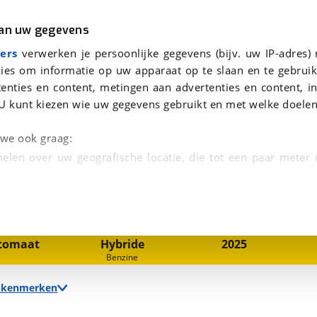
r
Kampeer
van uw gegevens
aag te beantwoorden.
viaBOVAG.nl verwerkt je persoonsgegevens om je aanvraag zo goed mogelijk bij de aanbieder te brengen. Lees hi
ers
verwerken je persoonlijke gegevens (bijv. uw IP-adres)
ies om informatie op uw apparaat op te slaan en te gebruik
enties en content, metingen aan advertenties en content, in
U kunt kiezen wie uw gegevens gebruikt en met welke doelen
n we ook graag:
elen over uw geografische locatie, die tot een paar meter
1
/
29
entificeren door het actief te scannen op specifieke
 persoonlijke gegevens worden verwerkt en stel uw voo
nsmissie
Brandstof
Bouwjaar
tomaat
Hybride
2025
unt uw toestemming op elk moment wijzigen of in
Benzine
e kenmerken
kbare technieken zorgen we voor een betere en meer persoon
en ervoor dat de website goed werkt. Ook gebruiken we anal