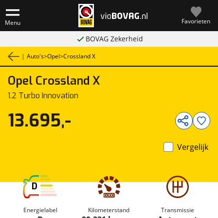
Favorieten
Menu
BOVAG Zekerheid
|
Auto's
>
Opel
>
Crossland X
Opel
Crossland X
1
/
34
1.2 Turbo Innovation
13.695,-
Vergelijk
D
Energielabel
Kilometerstand
Transmissie