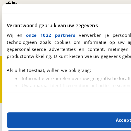
viaBOVAG.nl
Verantwoord gebruik van uw gegevens
Kosterijland
15
3981 AJ
Bunnik
Wij en
onze 1022 partners
verwerken je persoonl
Een initiatief van
technologieën zoals cookies om informatie op uw a
BOVAG
gepersonaliseerde advertenties en content, metingen
productontwikkeling. U kunt kiezen wie uw gegevens gebr
Over viaBOVAG.nl
Disclaimer- en Privacyverklaring
Cookievoorkeuren
Vacatures
Als u het toestaat, willen we ook graag:
Informatie verzamelen over uw geografische locati
Uw apparaat identificeren door het actief te scann
Lees meer over hoe uw persoonlijke gegevens worden ve
U kunt uw toestemming op elk moment wijzigen of intrekk
Met cookies en vergelijkbare technieken zorgen we voor 
Accep
cookies zorgen ervoor dat de website goed werkt. Ook g
verbeteren. We tonen je graag relevante advertenties e