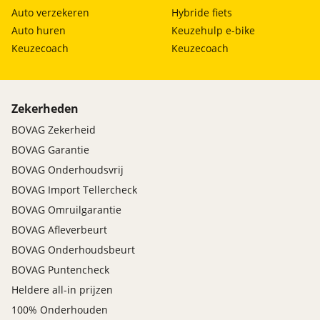
onderhoudsvrij Max 7.500 km. ✔ Uitgebreide
hoofd airbag(s) achter
Auto verzekeren
Hybride fiets
poetsbeurt. ✔ APK keuring. Minimaal 6 maanden. ✔
hoofd airbag(s) voor
Auto huren
Keuzehulp e-bike
Pech service 24/7 Nederland. ✔ Navigatie Update .
passagiersairbag
Keuzecoach
Keuzecoach
Bij Wassink Autogroep merken/ laatst beschikbare
rijstrooksensor
gratis versie. ✔ Health Check Batterij bij Electrische
verkeersbord detectie
auto's. State of Health via Aviloo. * Voor een grijs
zij airbag(s) voor
kenteken voertuig is 6 maanden garantie van
Zekerheden
toepassing. Dit afleverpakket bevat: BOVAG garantie
BOVAG Zekerheid
(12 maanden); Nieuwe APK
BOVAG Garantie
BOVAG Onderhoudsvrij
BOVAG Import Tellercheck
BOVAG Omruilgarantie
BOVAG Afleverbeurt
BOVAG Onderhoudsbeurt
BOVAG Puntencheck
Heldere all-in prijzen
100% Onderhouden