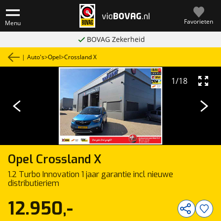
Favorieten
Menu
BOVAG Zekerheid
|
Auto's
>
Opel
>
Crossland X
1
/
18
Opel
Crossland X
1.2 Turbo Innovation 1 jaar garantie incl nieuwe
distributieriem
12.950,-