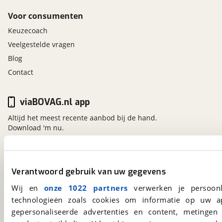
Voor consumenten
Keuzecoach
Veelgestelde vragen
Blog
Contact
viaBOVAG.nl app
Altijd het meest recente aanbod bij de hand.
Download 'm nu.
viaBOVAG.nl
Verantwoord gebruik van uw gegevens
Kosterijland
15
Wij en
onze 1022 partners
verwerken je persoonl
3981 AJ
Bunnik
technologieën zoals cookies om informatie op uw a
Een initiatief van
BOVAG
gepersonaliseerde advertenties en content, metingen