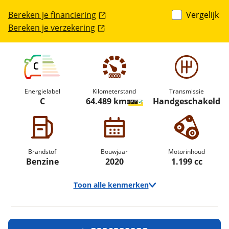
Bereken je financiering
Vergelijk
Bereken je verzekering
C
Energielabel
Kilometerstand
Transmissie
C
64.489 km
Handgeschakeld
Brandstof
Bouwjaar
Motorinhoud
Benzine
2020
1.199 cc
Toon alle kenmerken