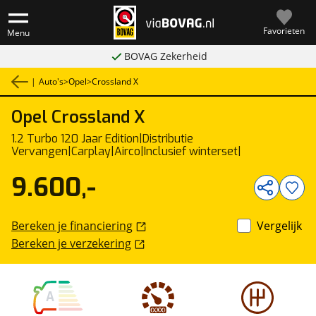
Favorieten
Menu
BOVAG Zekerheid
|
Auto's
>
Opel
>
Crossland X
Opel
Crossland X
1
/
35
1.2 Turbo 120 Jaar Edition|Distributie
Vervangen|Carplay|Airco|Inclusief winterset|
9.600,-
Bereken je financiering
Vergelijk
Bereken je verzekering
A