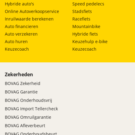
Rijstrooksensor
Hybride auto's
Speed pedelecs
Online Autoverkoopservice
Stadsfiets
Inruilwaarde berekenen
Racefiets
Auto financieren
Mountainbike
Auto verzekeren
Hybride fiets
Auto huren
Keuzehulp e-bike
Keuzecoach
Keuzecoach
Zekerheden
BOVAG Zekerheid
BOVAG Garantie
BOVAG Onderhoudsvrij
BOVAG Import Tellercheck
BOVAG Omruilgarantie
BOVAG Afleverbeurt
BOVAG Onderhoudsbeurt