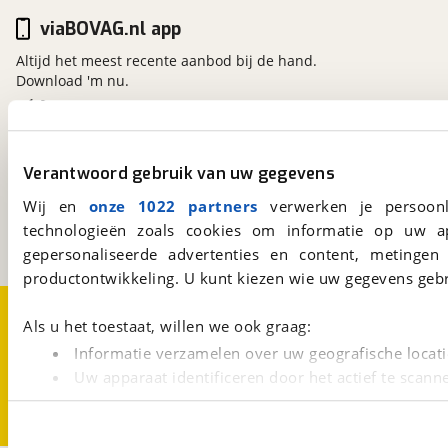
viaBOVAG.nl app
Altijd het meest recente aanbod bij de hand.
Download 'm nu.
viaBOVAG.nl
Verantwoord gebruik van uw gegevens
Kosterijland
15
3981 AJ
Bunnik
Wij en
onze 1022 partners
verwerken je persoonl
Een initiatief van
technologieën zoals cookies om informatie op uw a
BOVAG
gepersonaliseerde advertenties en content, metingen
productontwikkeling. U kunt kiezen wie uw gegevens gebr
Over viaBOVAG.nl
Disclaimer- en Privacyverklaring
Als u het toestaat, willen we ook graag:
Cookievoorkeuren
Vacatures
Informatie verzamelen over uw geografische locati
Uw apparaat identificeren door het actief te scann
Lees meer over hoe uw persoonlijke gegevens worden ve
U kunt uw toestemming op elk moment wijzigen of intrekk