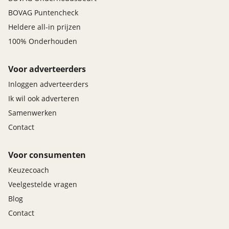
BOVAG Puntencheck
Heldere all-in prijzen
100% Onderhouden
Voor adverteerders
12 Maanden Bovag garantie
Inloggen adverteerders
Prijs
:
Ik wil ook adverteren
€ 0,-
Samenwerken
Omschrijving
:
Contact
Garantie. Dit afleverpakket bevat: BOVAG garantie
(12 maanden); BOVAG 40-Puntencheck; BOVAG
Voor consumenten
Afleverbeurt; Nieuwe APK
Keuzecoach
Veelgestelde vragen
Blog
Contact