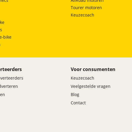
lecs
AllRoad motoren
Tourer motoren
Keuzecoach
ke
ts
e-bike
h
rteerders
Voor consumenten
dverteerders
Keuzecoach
adverteren
Veelgestelde vragen
en
Blog
Contact