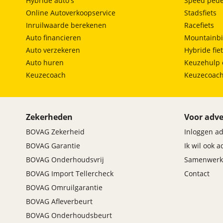
Laadsnelheid maximaal
250 km/u
Hybride auto's
Speed pede
snelladen
Online Autoverkoopservice
Stadsfiets
12 Maanden BOVAG Garantie
Inbegrepen
Inruilwaarde berekenen
Racefiets
Auto financieren
Mountainbi
Prijs
:
Auto verzekeren
Hybride fie
€ 0,-
(
Originele waarde € 795,-
)
Auto huren
Keuzehulp 
Omschrijving
:
Keuzecoach
Keuzecoac
BOVAG garantie (12 maanden); BOVAG 40-
Puntencheck; BOVAG Afleverbeurt; Nieuwe APK;
Afleverbeurt, Nieuwe APK, Volle tank brandstof
Zekerheden
Voor adve
BOVAG Zekerheid
Inloggen a
BOVAG Garantie
Ik wil ook 
BOVAG Onderhoudsvrij
Samenwerk
BOVAG Import Tellercheck
Contact
BOVAG Omruilgarantie
BOVAG Afleverbeurt
BOVAG Onderhoudsbeurt