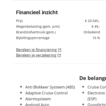
om de site continu te v
technologie die je gedr
Financieel inzicht
Algemeen
weten? Bekijk onze
disc
Merk
Mini
Prijs
€ 20.545,-
en beperkte analytis
Model
Electric
Wegenbelasting (gem. p/m)
€ 49,-
voorkeurenpagina
.
Brandstofverbruik (gem.)
Onbekend
Uitvoering
Classic 33 kWh
Bijtellingspercentage
16 %
Kenteken
P520JP
Kilometerstand
61.202 km
Bereken je financiering
Bouwjaar
3-2022
Bereken je verzekering
Modeljaar
2021
Leeftijd
4 jaar en 5 maanden
Carrosserievorm
Hatchback
De belangr
Soort voertuig
Personenwagen
Nieuw of occasion
Occasion
Anti Blokkeer Systeem (ABS)
Cruise Con
Adaptive Cruise Control
Electronic
Alarmsysteem
(ESP)
Android Auto
Grootlicht